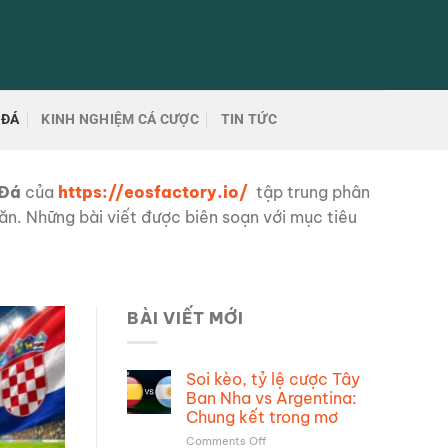
 ĐÁ
KINH NGHIỆM CÁ CƯỢC
TIN TỨC
 Đá
của
https://eosfactory.io/
tập trung phân
ăn. Những bài viết được biên soạn với mục tiêu
BÀI VIẾT MỚI
Soi kèo, tỷ lệ cược Tây
Ban Nha vs Argentina:
Chung kết trong mơ
on
Comments Off