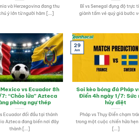
nia và Herzegovina đang thu
Bỉ vs Senegal đụng độ trực t
chú ý lớn từ người hâm [...]
giành tấm vé quý giá bước và
29
Jun
 Mexico vs Ecuador 8h
Soi kèo bóng đá Pháp v
/7: “Chảo lửa” Azteca
Điển 4h ngày 1/7: Sức
àng phòng ngự thép
hủy diệt
s Ecuador đối đầu tại thánh
Pháp vs Thụy Điển chạm trá
io Azteca đang biến nơi đây
trong một cuộc chiến hứa hẹn
thành [...]
[...]