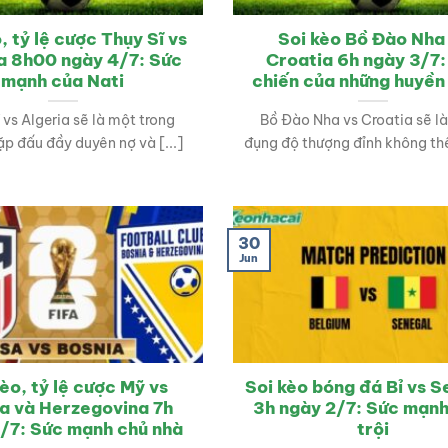
, tỷ lệ cược Thụy Sĩ vs
Soi kèo Bồ Đào Nha
a 8h00 ngày 4/7: Sức
Croatia 6h ngày 3/7:
mạnh của Nati
chiến của những huyền
 vs Algeria sẽ là một trong
Bồ Đào Nha vs Croatia sẽ l
p đấu đầy duyên nợ và [...]
đụng độ thượng đỉnh không thể 
30
Jun
èo, tỷ lệ cược Mỹ vs
Soi kèo bóng đá Bỉ vs 
a và Herzegovina 7h
3h ngày 2/7: Sức mạnh
/7: Sức mạnh chủ nhà
trội