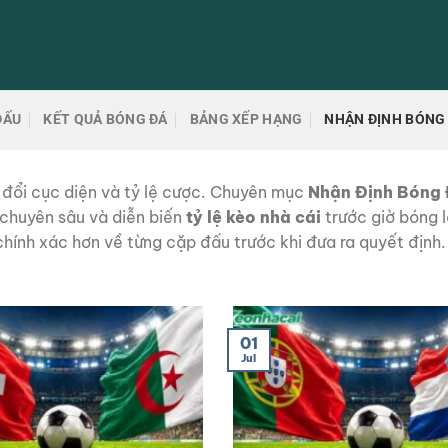
ĐẤU
KẾT QUẢ BÓNG ĐÁ
BẢNG XẾP HẠNG
NHẬN ĐỊNH BÓNG
 đổi cục diện và tỷ lệ cược. Chuyên mục
Nhận Định Bóng
ê chuyên sâu và diễn biến
tỷ lệ kèo nhà cái
trước giờ bóng l
hính xác hơn về từng cặp đấu trước khi đưa ra quyết định.
01
Jul