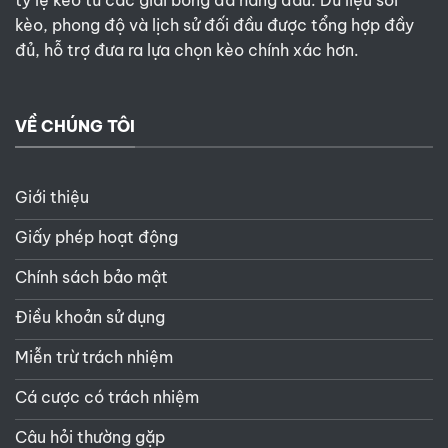
kèo, phong độ và lịch sử đối đầu được tổng hợp đầy
đủ, hỗ trợ đưa ra lựa chọn kèo chính xác hơn.
VỀ CHÚNG TÔI
Giới thiệu
Giấy phép hoạt động
Chính sách bảo mật
Điều khoản sử dụng
Miễn trừ trách nhiệm
Cá cược có trách nhiệm
Câu hỏi thường gặp