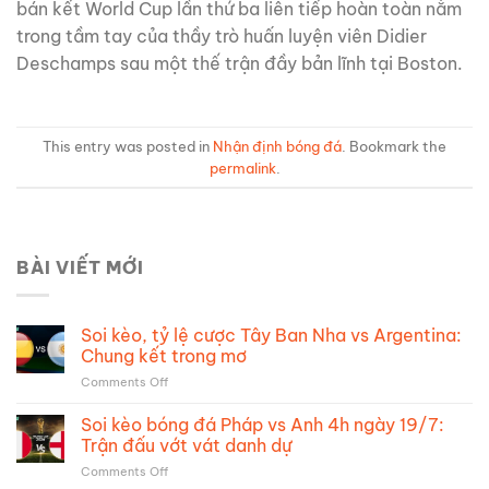
bán kết World Cup lần thứ ba liên tiếp hoàn toàn nằm
trong tầm tay của thầy trò huấn luyện viên Didier
Deschamps sau một thế trận đầy bản lĩnh tại Boston.
This entry was posted in
Nhận định bóng đá
. Bookmark the
permalink
.
BÀI VIẾT MỚI
Soi kèo, tỷ lệ cược Tây Ban Nha vs Argentina:
Chung kết trong mơ
on
Comments Off
Soi
kèo,
Soi kèo bóng đá Pháp vs Anh 4h ngày 19/7:
tỷ
Trận đấu vớt vát danh dự
lệ
on
Comments Off
cược
Soi