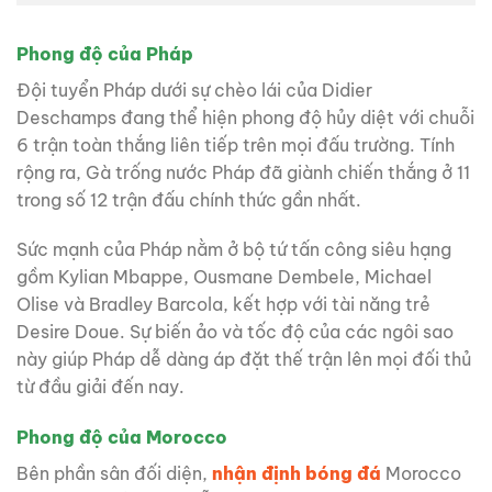
Phong độ của Pháp
Đội tuyển Pháp dưới sự chèo lái của Didier
Deschamps đang thể hiện phong độ hủy diệt với chuỗi
6 trận toàn thắng liên tiếp trên mọi đấu trường. Tính
rộng ra, Gà trống nước Pháp đã giành chiến thắng ở 11
trong số 12 trận đấu chính thức gần nhất.
Sức mạnh của Pháp nằm ở bộ tứ tấn công siêu hạng
gồm Kylian Mbappe, Ousmane Dembele, Michael
Olise và Bradley Barcola, kết hợp với tài năng trẻ
Desire Doue. Sự biến ảo và tốc độ của các ngôi sao
này giúp Pháp dễ dàng áp đặt thế trận lên mọi đối thủ
từ đầu giải đến nay.
Phong độ của Morocco
Bên phần sân đối diện,
nhận định bóng đá
Morocco