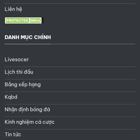
Liên hệ
DANH MỤC CHÍNH
Livesocer
Lịch thi đấu
Bảng xếp hạng
Kqbd
Nhận định bóng đá
Kinh nghiệm cá cược
Tin tức