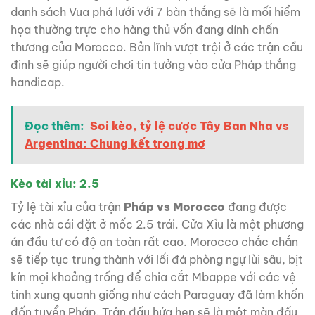
danh sách Vua phá lưới với 7 bàn thắng sẽ là mối hiểm
họa thường trực cho hàng thủ vốn đang dính chấn
thương của Morocco. Bản lĩnh vượt trội ở các trận cầu
đinh sẽ giúp người chơi tin tưởng vào cửa Pháp thắng
handicap.
Đọc thêm:
Soi kèo, tỷ lệ cược Tây Ban Nha vs
Argentina: Chung kết trong mơ
Kèo tài xỉu: 2.5
Tỷ lệ tài xỉu của trận
Pháp vs Morocco
đang được
các nhà cái đặt ở mốc 2.5 trái. Cửa Xỉu là một phương
án đầu tư có độ an toàn rất cao. Morocco chắc chắn
sẽ tiếp tục trung thành với lối đá phòng ngự lùi sâu, bịt
kín mọi khoảng trống để chia cắt Mbappe với các vệ
tinh xung quanh giống như cách Paraguay đã làm khốn
đốn tuyển Pháp. Trận đấu hứa hẹn sẽ là một màn đấu