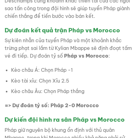
Deschamps cùng khoảnh khắc thiên tài của các ngôi
sao tấn công trong đội hình sẽ giúp tuyển Pháp giành
chiến thắng để tiến bước vào bán kết.
Dự đoán kết quả trận Pháp vs Morocco
Sự kiên nhẫn của tuyển Pháp và một khoảnh khắc
trừng phạt sai lầm từ Kylian Mbappe sẽ định đoạt tấm
vé đi tiếp. Dự đoán tỷ số
Pháp vs Morocco
:
Kèo châu Á: Chọn Pháp -1
Kèo tài xỉu: Chọn Xỉu 2.5
Kèo châu Âu: Chọn Pháp thắng
=> Dự đoán tỷ số: Pháp 2-0 Morocco
Dự kiến đội hình ra sân Pháp vs Morocco
Pháp giữ nguyên bộ khung ổn định với thủ quân
Mbappe, trong khi Morocco nhiều khả năng phải sử