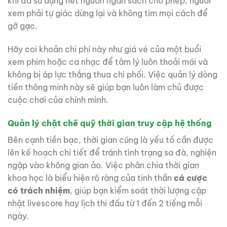
khi đã sử dụng hết nguồn ngân sách cho phép, người
xem phải tự giác dừng lại và không tìm mọi cách để
gỡ gạc.
Hãy coi khoản chi phí này như giá vé của một buổi
xem phim hoặc ca nhạc để tâm lý luôn thoải mái và
không bị áp lực thắng thua chi phối. Việc quản lý dòng
tiền thông minh này sẽ giúp bạn luôn làm chủ được
cuộc chơi của chính mình.
Quản lý chặt chẽ quỹ thời gian truy cập hệ thống
Bên cạnh tiền bạc, thời gian cũng là yếu tố cần được
lên kế hoạch chi tiết để tránh tình trạng sa đà, nghiện
ngập vào không gian ảo. Việc phân chia thời gian
khoa học là biểu hiện rõ ràng của tinh thần
cá cược
có trách nhiệm
, giúp bạn kiểm soát thời lượng cập
nhật livescore hay lịch thi đấu từ 1 đến 2 tiếng mỗi
ngày.