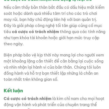
Nếu cảm thấy bản thân bắt đầu có dấu hiệu mất kiểm
soát hoặc dành quá nhiều tâm trí cho các trò chơi
may rủi, bạn hãy chủ động liên hệ với ban quản trị.
Đây là giải pháp công nghệ tối tân giúp củng cố mục
tiêu
cá cược có trách nhiệm
thông qua các tính năng
như tạm khóa tài khoản hoặc giới hạn mức truy cập
theo ngày.
Biện pháp bảo vệ kịp thời này mang lại cho người xem
một khoảng lặng cần thiết để cân bằng lại cuộc sống
và nhìn nhận lại hành vi của bản thân. Chúng tôi luôn
đồng hành và hỗ trợ bạn thiết lập những lá chắn an
toàn nhất trên không gian số.
Kết luận
Cá cược có trách nhiệm
là kim chỉ nam cho mọi hoạt
động vận hành và phát triển của chuyên trang thể