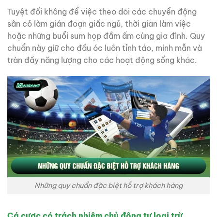
Tuyệt đối không để việc theo dõi các chuyển động
sân cỏ làm gián đoạn giấc ngủ, thời gian làm việc
hoặc những buổi sum họp đầm ấm cùng gia đình. Quy
chuẩn này giữ cho đầu óc luôn tỉnh táo, minh mẫn và
tràn đầy năng lượng cho các hoạt động sống khác.
Những quy chuẩn đặc biệt hỗ trợ khách hàng
Cá cược có trách nhiệm chủ động tự loại trừ