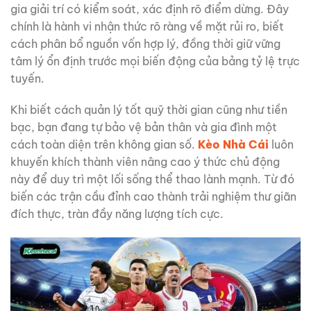
gia giải trí có kiểm soát, xác định rõ điểm dừng. Đây
chính là hành vi nhận thức rõ ràng về mặt rủi ro, biết
cách phân bổ nguồn vốn hợp lý, đồng thời giữ vững
tâm lý ổn định trước mọi biến động của bảng tỷ lệ trực
tuyến.
Khi biết cách quản lý tốt quỹ thời gian cũng như tiền
bạc, bạn đang tự bảo vệ bản thân và gia đình một
cách toàn diện trên không gian số.
Kèo Nhà Cái
luôn
khuyến khích thành viên nâng cao ý thức chủ động
này để duy trì một lối sống thể thao lành mạnh. Từ đó
biến các trận cầu đỉnh cao thành trải nghiệm thư giãn
đích thực, tràn đầy năng lượng tích cực.