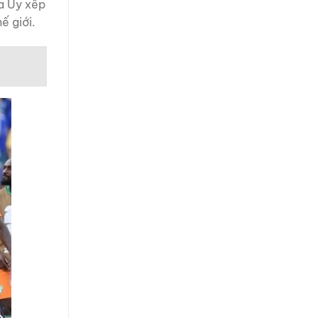
Na Uy xếp
ế giới.