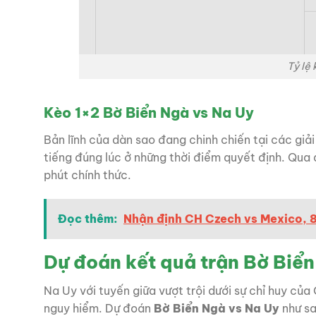
Tỷ lệ
Kèo 1×2 Bờ Biển Ngà vs Na Uy
Bản lĩnh của dàn sao đang chinh chiến tại các gi
tiếng đúng lúc ở những thời điểm quyết định. Qua
phút chính thức.
Đọc thêm:
Nhận định CH Czech vs Mexico, 
Dự đoán kết quả trận Bờ Biển
Na Uy với tuyến giữa vượt trội dưới sự chỉ huy củ
nguy hiểm. Dự đoán
Bờ Biển Ngà vs Na Uy
như sa