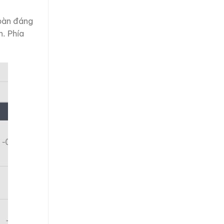
 bàn đáng
n. Phía