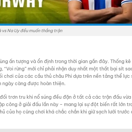
 vs Na Uy đều muốn thắng trận
ng ấn tượng và ổn định trong thời gian gần đây. Thống kê 
, “Voi rừng” mới chỉ phải nhận duy nhất một thất bại sít sa
ối chơi của các cầu thủ châu Phi dựa trên nền tảng thể lực
nh ngày càng được hoàn thiện.
i trơn tru khi nổ súng đều đặn ở tất cả các trận đấu vừa
p công ở giải đấu lần này – mang lại sự đột biến rất lớn t
ủ của họ cũng chơi khá chắc chắn khi giữ sạch lưới trước 