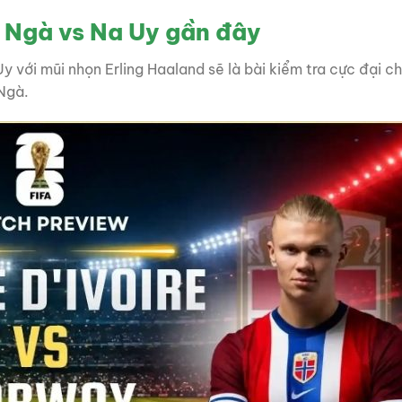
n Ngà vs Na Uy gần đây
 với mũi nhọn Erling Haaland sẽ là bài kiểm tra cực đại c
 Ngà.