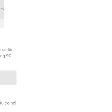
 sẽ lên
ong 90
ều cơ hội