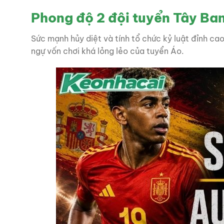
Phong độ 2 đội tuyển Tây Ba
Sức mạnh hủy diệt và tính tổ chức kỷ luật đỉnh ca
ngự vốn chơi khá lỏng lẻo của tuyển Áo.