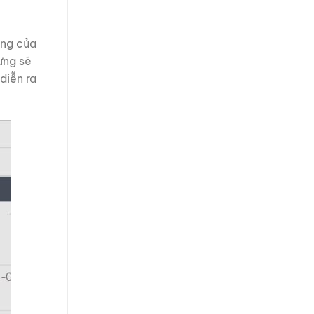
ạng của
ưng sẽ
diễn ra