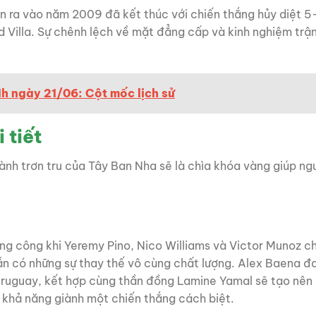
ễn ra vào năm 2009 đã kết thúc với chiến thắng hủy diệt 5
 Villa. Sự chênh lệch về mặt đẳng cấp và kinh nghiệm trậ
1h ngày 21/06: Cột mốc lịch sử
 tiết
nh trơn tru của Tây Ban Nha sẽ là chìa khóa vàng giúp ngư
ng công khi Yeremy Pino, Nico Williams và Victor Munoz c
ẫn có những sự thay thế vô cùng chất lượng. Alex Baena đ
Uruguay, kết hợp cùng thần đồng Lamine Yamal sẽ tạo nên 
 khả năng giành một chiến thắng cách biệt.