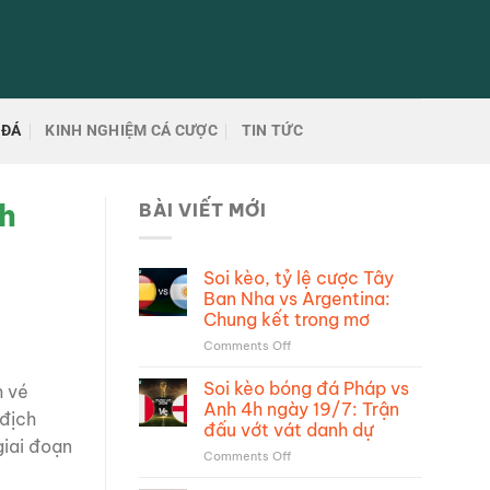
 ĐÁ
KINH NGHIỆM CÁ CƯỢC
TIN TỨC
nh
BÀI VIẾT MỚI
Soi kèo, tỷ lệ cược Tây
Ban Nha vs Argentina:
Chung kết trong mơ
on
Comments Off
Soi
kèo,
Soi kèo bóng đá Pháp vs
h vé
tỷ
Anh 4h ngày 19/7: Trận
 địch
lệ
đấu vớt vát danh dự
cược
giai đoạn
on
Comments Off
Tây
Soi
Ban