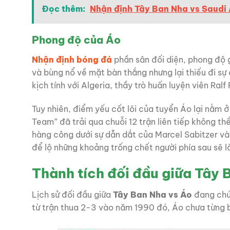
Đọc thêm:
Nhận định Tây Ban Nha vs Saudi
Phong độ của Áo
Nhận định bóng đá
phần sân đối diện, phong độ
và bùng nổ về mặt bàn thắng nhưng lại thiếu đi sự
kịch tính với Algeria, thầy trò huấn luyện viên Ral
Tuy nhiên, điểm yếu cốt lõi của tuyển Áo lại nằm ở 
Team” đã trải qua chuỗi 12 trận liên tiếp không t
hàng công dưới sự dẫn dắt của Marcel Sabitzer và
để lộ những khoảng trống chết người phía sau sẽ l
Thành tích đối đầu giữa Tây 
Lịch sử đối đầu giữa
Tây Ban Nha vs Áo
đang chứn
từ trận thua 2-3 vào năm 1990 đó, Áo chưa từng b