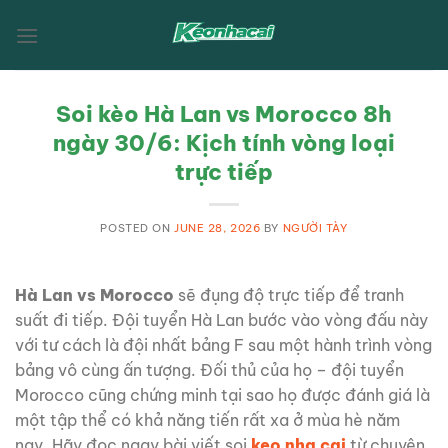
Skip
to
content
Soi kèo Hà Lan vs Morocco 8h
ngày 30/6: Kịch tính vòng loại
trực tiếp
POSTED ON
JUNE 28, 2026
BY
NGƯỜI TÀY
Hà Lan vs Morocco
sẽ đụng độ trực tiếp để tranh
suất đi tiếp. Đội tuyển Hà Lan bước vào vòng đấu này
với tư cách là đội nhất bảng F sau một hành trình vòng
bảng vô cùng ấn tượng. Đối thủ của họ – đội tuyển
Morocco cũng chứng minh tại sao họ được đánh giá là
một tập thể có khả năng tiến rất xa ở mùa hè năm
nay. Hãy đọc ngay bài viết soi
keo nha cai
từ chuyên