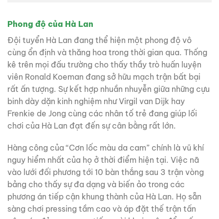
Phong độ của Hà Lan
Đội tuyển Hà Lan đang thể hiện một phong độ vô
cùng ổn định và thăng hoa trong thời gian qua. Thống
kê trên mọi đấu trường cho thấy thầy trò huấn luyện
viên Ronald Koeman đang sở hữu mạch trận bất bại
rất ấn tượng. Sự kết hợp nhuần nhuyễn giữa những cựu
binh dày dặn kinh nghiệm như Virgil van Dijk hay
Frenkie de Jong cùng các nhân tố trẻ đang giúp lối
chơi của Hà Lan đạt đến sự cân bằng rất lớn.
Hàng công của “Cơn lốc màu da cam” chính là vũ khí
nguy hiểm nhất của họ ở thời điểm hiện tại. Việc nã
vào lưới đối phương tới 10 bàn thắng sau 3 trận vòng
bảng cho thấy sự đa dạng và biến ảo trong các
phương án tiếp cận khung thành của Hà Lan. Họ sẵn
sàng chơi pressing tầm cao và áp đặt thế trận tấn