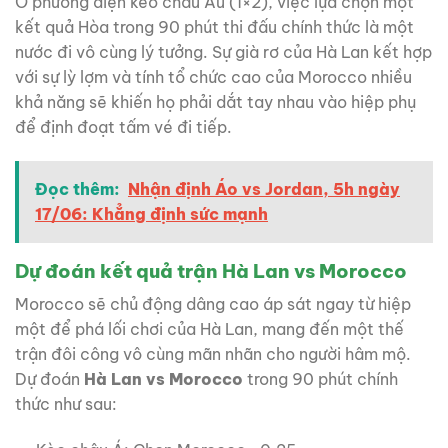
Ở phương diện kèo châu Âu (1×2), việc lựa chọn một
kết quả Hòa trong 90 phút thi đấu chính thức là một
nước đi vô cùng lý tưởng. Sự già rơ của Hà Lan kết hợp
với sự lỳ lợm và tính tổ chức cao của Morocco nhiều
khả năng sẽ khiến họ phải dắt tay nhau vào hiệp phụ
để định đoạt tấm vé đi tiếp.
Đọc thêm:
Nhận định Áo vs Jordan, 5h ngày
17/06: Khẳng định sức mạnh
Dự đoán kết quả trận Hà Lan vs Morocco
Morocco sẽ chủ động dâng cao áp sát ngay từ hiệp
một để phá lối chơi của Hà Lan, mang đến một thế
trận đôi công vô cùng mãn nhãn cho người hâm mộ.
Dự đoán
Hà Lan vs Morocco
trong 90 phút chính
thức như sau: