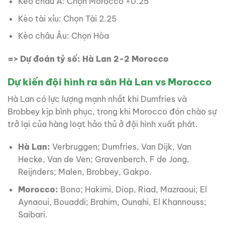
Kèo châu Á: Chọn Morocco +0.25
Kèo tài xỉu: Chọn Tài 2.25
Kèo châu Âu: Chọn Hòa
=> Dự đoán tỷ số: Hà Lan 2-2 Morocco
Dự kiến đội hình ra sân Hà Lan vs Morocco
Hà Lan có lực lượng mạnh nhất khi Dumfries và
Brobbey kịp bình phục, trong khi Morocco đón chào sự
trở lại của hàng loạt hảo thủ ở đội hình xuất phát.
Hà Lan:
Verbruggen; Dumfries, Van Dijk, Van
Hecke, Van de Ven; Gravenberch, F de Jong,
Reijnders; Malen, Brobbey, Gakpo.
Morocco:
Bono; Hakimi, Diop, Riad, Mazraoui; El
Aynaoui, Bouaddi; Brahim, Ounahi, El Khannouss;
Saibari.