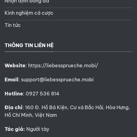
Nhận định bóng đá
Kinh nghiệm cá cược
Tin tức
THÔNG TIN LIÊN HỆ
Website
:
https://liebessprueche.mobi/
Email
:
support@liebessprueche.mobi
Hotline
: 0927 536 814
Địa chỉ
: 160 Đ. Hồ Bá Kiện, Cư xá Bắc Hải, Hòa Hưng,
Hồ Chí Minh, Việt Nam
Tác giả:
Người tày