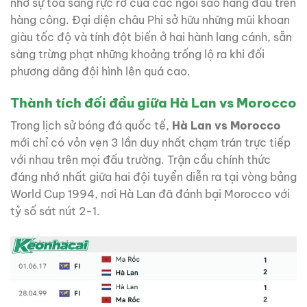
nhờ sự tỏa sáng rực rỡ của các ngôi sao hàng đầu trên
hàng công. Đại diện châu Phi sở hữu những mũi khoan
giàu tốc độ và tính đột biến ở hai hành lang cánh, sẵn
sàng trừng phạt những khoảng trống lộ ra khi đối
phương dâng đội hình lên quá cao.
Thành tích đối đầu giữa Hà Lan vs Morocco
Trong lịch sử bóng đá quốc tế,
Hà Lan vs Morocco
mới chỉ có vỏn vẹn 3 lần duy nhất chạm trán trực tiếp
với nhau trên mọi đấu trường. Trận cầu chính thức
đáng nhớ nhất giữa hai đội tuyển diễn ra tại vòng bảng
World Cup 1994, nơi Hà Lan đã đánh bại Morocco với
tỷ số sát nút 2-1.