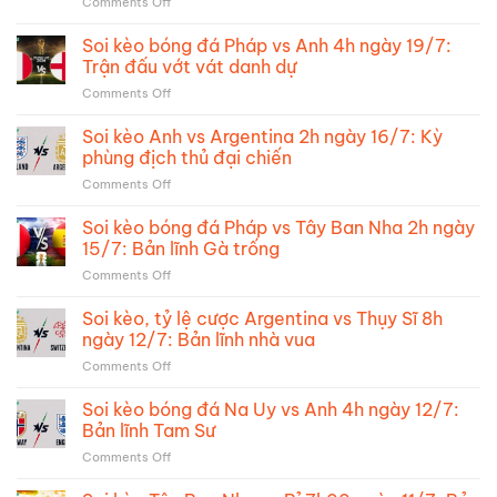
on
Comments Off
Soi
kèo,
Soi kèo bóng đá Pháp vs Anh 4h ngày 19/7:
tỷ
Trận đấu vớt vát danh dự
lệ
on
Comments Off
cược
Soi
Tây
kèo
Soi kèo Anh vs Argentina 2h ngày 16/7: Kỳ
Ban
bóng
Nha
phùng địch thủ đại chiến
đá
vs
on
Comments Off
Pháp
Argentina:
Soi
vs
Chung
kèo
Soi kèo bóng đá Pháp vs Tây Ban Nha 2h ngày
Anh
kết
Anh
4h
15/7: Bản lĩnh Gà trống
trong
vs
ngày
mơ
on
Comments Off
Argentina
19/7:
Soi
2h
Trận
kèo
Soi kèo, tỷ lệ cược Argentina vs Thụy Sĩ 8h
ngày
đấu
bóng
16/7:
ngày 12/7: Bản lĩnh nhà vua
vớt
đá
Kỳ
vát
on
Comments Off
Pháp
phùng
danh
Soi
vs
địch
dự
kèo,
Soi kèo bóng đá Na Uy vs Anh 4h ngày 12/7:
Tây
thủ
tỷ
Ban
Bản lĩnh Tam Sư
đại
lệ
Nha
chiến
on
Comments Off
cược
2h
Soi
Argentina
ngày
kèo
vs