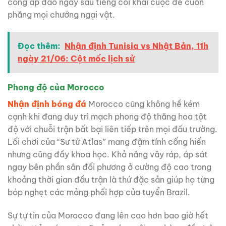
công áp đảo ngay sau tiếng còi khai cuộc để cuốn
phăng mọi chướng ngại vật.
Đọc thêm:
Nhận định Tunisia vs Nhật Bản, 11h
ngày 21/06: Cột mốc lịch sử
Phong độ của Morocco
Nhận định bóng đá
Morocco cũng không hề kém
cạnh khi đang duy trì mạch phong độ thăng hoa tột
độ với chuỗi trận bất bại liên tiếp trên mọi đấu trường.
Lối chơi của “Sư tử Atlas” mang đậm tính cống hiến
nhưng cũng đầy khoa học. Khả năng vây ráp, áp sát
ngay bên phần sân đối phương ở cường độ cao trong
khoảng thời gian đầu trận là thứ đặc sản giúp họ từng
bóp nghẹt các mảng phối hợp của tuyển Brazil.
Sự tự tin của Morocco đang lên cao hơn bao giờ hết