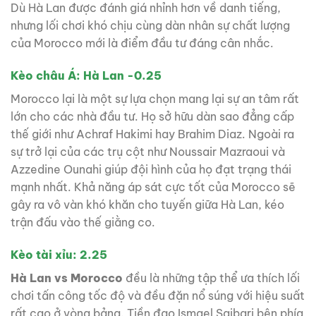
Dù Hà Lan được đánh giá nhỉnh hơn về danh tiếng,
nhưng lối chơi khó chịu cùng dàn nhân sự chất lượng
của Morocco mới là điểm đầu tư đáng cân nhắc.
Kèo châu Á: Hà Lan -0.25
Morocco lại là một sự lựa chọn mang lại sự an tâm rất
lớn cho các nhà đầu tư. Họ sở hữu dàn sao đẳng cấp
thế giới như Achraf Hakimi hay Brahim Diaz. Ngoài ra
sự trở lại của các trụ cột như Noussair Mazraoui và
Azzedine Ounahi giúp đội hình của họ đạt trạng thái
mạnh nhất. Khả năng áp sát cực tốt của Morocco sẽ
gây ra vô vàn khó khăn cho tuyến giữa Hà Lan, kéo
trận đấu vào thế giằng co.
Kèo tài xỉu: 2.25
Hà Lan vs Morocco
đều là những tập thể ưa thích lối
chơi tấn công tốc độ và đều đặn nổ súng với hiệu suất
rất cao ở vòng bảng. Tiền đạo Ismael Saibari bên phía