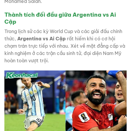
Mohamed Salah.
Thành tích đối đầu giữa Argentina vs Ai
Cập
Trong lịch sử các kỳ World Cup và các giải đấu chính
thức,
Argentina vs Ai Cập
rất hiếm khi có cơ hội
chạm trán trực tiếp với nhau. Xét về mặt đẳng cấp và
kinh nghiệm ở các trận cầu sinh tử, đại diện Nam Mỹ
hoàn toàn vượt trội.