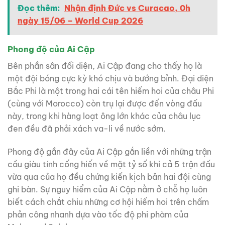
Đọc thêm:
Nhận định Đức vs Curacao, 0h
ngày 15/06 – World Cup 2026
Phong độ của Ai Cập
Bên phần sân đối diện, Ai Cập đang cho thấy họ là
một đội bóng cực kỳ khó chịu và bướng bỉnh. Đại diện
Bắc Phi là một trong hai cái tên hiếm hoi của châu Phi
(cùng với Morocco) còn trụ lại được đến vòng đấu
này, trong khi hàng loạt ông lớn khác của châu lục
đen đều đã phải xách va-li về nước sớm.
Phong độ gần đây của Ai Cập gắn liền với những trận
cầu giàu tính cống hiến về mặt tỷ số khi cả 5 trận đấu
vừa qua của họ đều chứng kiến kịch bản hai đội cùng
ghi bàn. Sự nguy hiểm của Ai Cập nằm ở chỗ họ luôn
biết cách chắt chiu những cơ hội hiếm hoi trên chấm
phản công nhanh dựa vào tốc độ phi phàm của