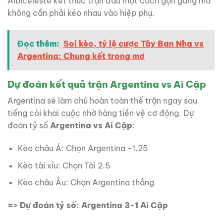
Albiceleste kết thúc trận đấu một cách gọn gàng mà
không cần phải kéo nhau vào hiệp phụ.
Đọc thêm:
Soi kèo, tỷ lệ cược Tây Ban Nha vs
Argentina: Chung kết trong mơ
Dự đoán kết quả trận Argentina vs Ai Cập
Argentina sẽ làm chủ hoàn toàn thế trận ngay sau
tiếng còi khai cuộc nhờ hàng tiền vệ cơ động. Dự
đoán tỷ số
Argentina vs Ai Cập
:
Kèo châu Á: Chọn Argentina -1.25
Kèo tài xỉu: Chọn Tài 2.5
Kèo châu Âu: Chọn Argentina thắng
=> Dự đoán tỷ số: Argentina 3-1 Ai Cập