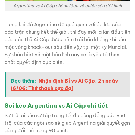
Argentina vs Ai Cập chênh lệch về chiều sâu đội hình
Trong khi đó Argentina đã quá quen với áp lực của
các trận chung kết thế giới, thì đây mới là lần đầu tiên
các cầu thủ Ai Cập được nếm trải bầu không khí của
một vòng knock-out sâu đến vậy tại một kỳ Mundial.
Sự khác biệt về mặt bản lĩnh này sẽ là yếu tố then
chốt quyết định cục diện.
Đọc thêm:
Nhận định Bỉ vs Ai Cập, 2h ngày
16/06: Thử thách cực đại
Soi kèo Argentina vs Ai Cập chi tiết
Sự trở lại của sự tập trung tối đa cùng đẳng cấp vượt
trội của các ngôi sao sẽ giúp Argentina giải quyết gọn
gàng đối thủ trong 90 phút.