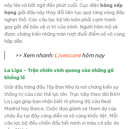
nảy lửa và bất ngờ đến phút cuối. Cục diện
bảng xếp
hạng
giải đấu này thay đổi liên tục qua từng vòng đấu
nghẹt thở. Các câu lạc bộ lớn luôn phải cạnh tranh
gay gắt để bảo vệ vị trí của mình. Người hâm mộ sẽ
được chứng kiến những màn rượt đuổi điểm số vô cùng
hấp dẫn.
>> Xem nhanh:
Livescore
hôm nay
La Liga – Trận chiến vinh quang của những gã
khổng lồ
Giải đấu hàng đầu Tây Ban Nha là nơi chứng kiến sự
thống trị của các thế lực lớn. Trực tiếp theo dõi BXH
La Liga giúp bạn nhận biết rõ phong độ của Real
Madrid hay Barca. Cuộc đua giành vé tham dự cúp
châu Âu tại đây cũng diễn ra vô cùng khốc liệt. Mỗi
câu lạc bộ đều chiến đấu hết mình vì màu cờ sắc áo