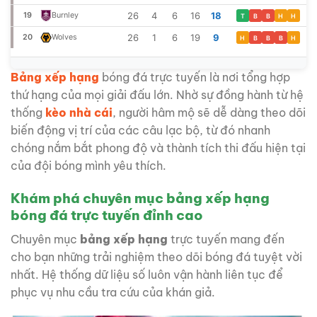
26
4
6
16
18
19
Burnley
T
B
B
H
H
26
1
6
19
9
20
Wolves
H
B
B
B
H
Bảng xếp hạng
bóng đá trực tuyến là nơi tổng hợp
thứ hạng của mọi giải đấu lớn. Nhờ sự đồng hành từ hệ
thống
kèo nhà cái
, người hâm mộ sẽ dễ dàng theo dõi
biến động vị trí của các câu lạc bộ, từ đó nhanh
chóng nắm bắt phong độ và thành tích thi đấu hiện tại
của đội bóng mình yêu thích.
Khám phá chuyên mục bảng xếp hạng
bóng đá trực tuyến đỉnh cao
Chuyên mục
bảng xếp hạng
trực tuyến mang đến
cho bạn những trải nghiệm theo dõi bóng đá tuyệt vời
nhất. Hệ thống dữ liệu số luôn vận hành liên tục để
phục vụ nhu cầu tra cứu của khán giả.