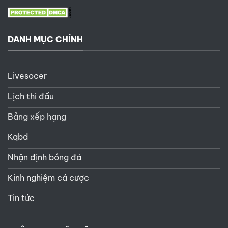
DANH MỤC CHÍNH
Livesocer
Lịch thi đấu
Bảng xếp hạng
Kqbd
Nhận định bóng đá
Kinh nghiệm cá cược
Tin tức