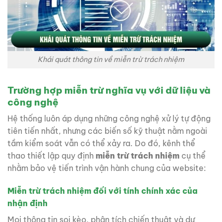
Khái quát thông tin về miễn trừ trách nhiệm
Trường hợp miễn trừ nghĩa vụ với dữ liệu và
công nghệ
Hệ thống luôn áp dụng những công nghệ xử lý tự động
tiên tiến nhất, nhưng các biến số kỹ thuật nằm ngoài
tầm kiểm soát vẫn có thể xảy ra. Do đó, kênh thể
thao thiết lập quy định
miễn trừ trách nhiệm
cụ thể
nhằm bảo vệ tiến trình vận hành chung của website:
Miễn trừ trách nhiệm đối với tính chính xác của
nhận định
Mọi thông tin soi kèo, phân tích chiến thuật và dự