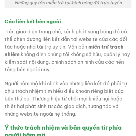
Những quy tắc miễn trừ tại kênh bóng đá trực tuyến
Các liên kết bên ngoài
Trên giao diện trang chủ, kênh phát sóng bóng đá có
thể chèn đường liên kết dẫn tới website của các đối
tác hoặc nhà tài trợ uy tín. Văn bản
miễn trừ trách
nhiệm
khẳng định chúng tôi không sở hữu, quản lý hay
kiểm soát nội dung, chính sách an ninh của các nền
tảng bên ngoài này.
Người hâm mộ khi click vào những liên kết đó phải tự
chịu trách nhiệm tìm hiểu điều khoản riêng biệt của
bên thứ ba. Thương hiệu từ chối mọi khiếu nại hoặc
thiệt hại phát sinh từ các giao dịch, tương tác với
những website ngoài hệ thống.
Ý thức trách nhiệm và bản quyền từ phía
người hâm mộ