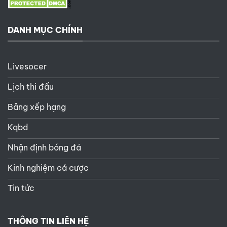
DANH MỤC CHÍNH
Livesocer
Lịch thi đấu
Bảng xếp hạng
Kqbd
Nhận định bóng đá
Kinh nghiệm cá cược
Tin tức
THÔNG TIN LIÊN HỆ