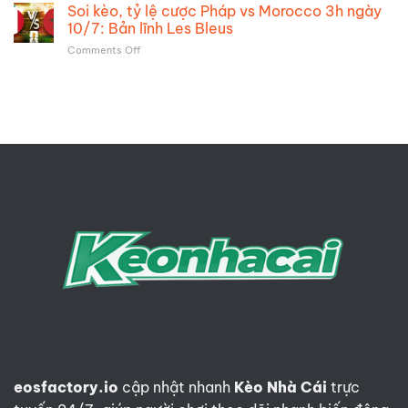
kèo
Soi kèo, tỷ lệ cược Pháp vs Morocco 3h ngày
vs
12/7:
Tây
Anh
10/7: Bản lĩnh Les Bleus
Bản
Ban
4h
lĩnh
on
Comments Off
Nha
ngày
nhà
Soi
vs
12/7:
vua
kèo,
Bỉ
Bản
tỷ
7h00
lĩnh
lệ
ngày
Tam
cược
11/7:
Sư
Pháp
Bản
vs
lĩnh
Morocco
nhà
3h
vua
ngày
10/7:
Bản
lĩnh
Les
Bleus
eosfactory.io
cập nhật nhanh
Kèo Nhà Cái
trực