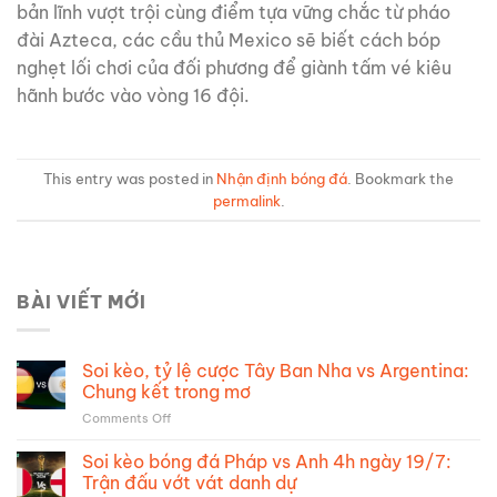
bản lĩnh vượt trội cùng điểm tựa vững chắc từ pháo
đài Azteca, các cầu thủ Mexico sẽ biết cách bóp
nghẹt lối chơi của đối phương để giành tấm vé kiêu
hãnh bước vào vòng 16 đội.
This entry was posted in
Nhận định bóng đá
. Bookmark the
permalink
.
BÀI VIẾT MỚI
Soi kèo, tỷ lệ cược Tây Ban Nha vs Argentina:
Chung kết trong mơ
on
Comments Off
Soi
kèo,
Soi kèo bóng đá Pháp vs Anh 4h ngày 19/7:
tỷ
Trận đấu vớt vát danh dự
lệ