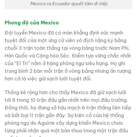
Mexico vs Ecuador quyết tâm đi tiếp
Phong độ của Mexico
Đội tuyển Mexico đã có màn khẳng định sức mạnh
tuyệt đối của một ứng cử viên vô địch nặng ký bằng
chuỗi 3 trận toàn thắng tại vòng bảng trước Nam Phi,
Hàn Quốc và Cộng hòa Séc. Điểm tựa vững chắc nhất
của “El Tri” nằm ở hàng phòng ngự siêu hạng. Họ ghi
trung bình 2 bàn mỗi trận ở vòng bảng nhưng ấn tượng
hơn cả là việc giữ sạch lưới tuyệt đối.
Thống kê rộng hơn cho thấy Mexico đã giữ sạch lưới
tới 8 trong 10 trận đấu gần nhất trên mọi đấu trường.
Đồng thời, họ đang sở hữu mạch 6 trận thắng liên tiếp
và bất bại 11 trận gần đây. Sự kiên cố của hệ thống
phòng ngự do Aguirre xây dựng khiến Mexico chưa
từng phải nhận quá một bàn thua trong một trận đấu