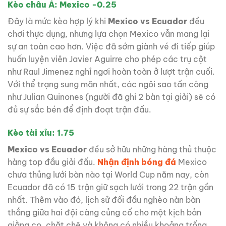
Kèo châu Á: Mexico -0.25
Đây là mức kèo hợp lý khi
Mexico vs Ecuador
đều
chơi thực dụng, nhưng lựa chọn Mexico vẫn mang lại
sự an toàn cao hơn. Việc đã sớm giành vé đi tiếp giúp
huấn luyện viên Javier Aguirre cho phép các trụ cột
như Raul Jimenez nghỉ ngơi hoàn toàn ở lượt trận cuối.
Với thể trạng sung mãn nhất, các ngôi sao tấn công
như Julian Quinones (người đã ghi 2 bàn tại giải) sẽ có
đủ sự sắc bén để định đoạt trận đấu.
Kèo tài xỉu: 1.75
Mexico vs Ecuador
đều sở hữu những hàng thủ thuộc
hàng top đầu giải đấu.
Nhận định bóng đá
Mexico
chưa thủng lưới bàn nào tại World Cup năm nay, còn
Ecuador đã có 15 trận giữ sạch lưới trong 22 trận gần
nhất. Thêm vào đó, lịch sử đối đầu nghèo nàn bàn
thắng giữa hai đội càng củng cố cho một kịch bản
giằng co, chặt chẽ và không có nhiều khoảng trống