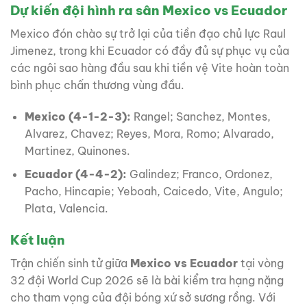
Dự kiến đội hình ra sân Mexico vs Ecuador
Mexico đón chào sự trở lại của tiền đạo chủ lực Raul
Jimenez, trong khi Ecuador có đầy đủ sự phục vụ của
các ngôi sao hàng đầu sau khi tiền vệ Vite hoàn toàn
bình phục chấn thương vùng đầu.
Mexico (4-1-2-3):
Rangel; Sanchez, Montes,
Alvarez, Chavez; Reyes, Mora, Romo; Alvarado,
Martinez, Quinones.
Ecuador (4-4-2):
Galindez; Franco, Ordonez,
Pacho, Hincapie; Yeboah, Caicedo, Vite, Angulo;
Plata, Valencia.
Kết luận
Trận chiến sinh tử giữa
Mexico vs Ecuador
tại vòng
32 đội World Cup 2026 sẽ là bài kiểm tra hạng nặng
cho tham vọng của đội bóng xứ sở sương rồng. Với