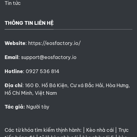
Tin tức
THÔNG TIN LIÊN HỆ
Website
:
https://eosfactory.io/
Email
:
support@eosfactory.io
Hotline
: 0927 536 814
Địa chỉ
: 160 Đ. Hồ Bá Kiện, Cư xá Bắc Hải, Hòa Hưng,
Hồ Chí Minh, Việt Nam
Tác giả:
Người tày
Các từ khóa tìm kiếm thịnh hành: | Kèo nhà cái | Trực