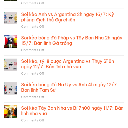
on
Comments Off
cược
Soi
Tây
kèo
Soi kèo Anh vs Argentina 2h ngày 16/7: Kỳ
Ban
bóng
Nha
phùng địch thủ đại chiến
đá
vs
on
Comments Off
Pháp
Argentina:
Soi
vs
Chung
kèo
Soi kèo bóng đá Pháp vs Tây Ban Nha 2h ngày
Anh
kết
Anh
4h
15/7: Bản lĩnh Gà trống
trong
vs
ngày
mơ
on
Comments Off
Argentina
19/7:
Soi
2h
Trận
kèo
Soi kèo, tỷ lệ cược Argentina vs Thụy Sĩ 8h
ngày
đấu
bóng
16/7:
ngày 12/7: Bản lĩnh nhà vua
vớt
đá
Kỳ
vát
on
Comments Off
Pháp
phùng
danh
Soi
vs
địch
dự
kèo,
Soi kèo bóng đá Na Uy vs Anh 4h ngày 12/7:
Tây
thủ
tỷ
Ban
Bản lĩnh Tam Sư
đại
lệ
Nha
chiến
on
Comments Off
cược
2h
Soi
Argentina
ngày
kèo
Soi kèo Tây Ban Nha vs Bỉ 7h00 ngày 11/7: Bản
vs
15/7:
bóng
Thụy
lĩnh nhà vua
Bản
đá
Sĩ
lĩnh
on
Comments Off
Na
8h
Gà
Soi
Uy
ngày
trống