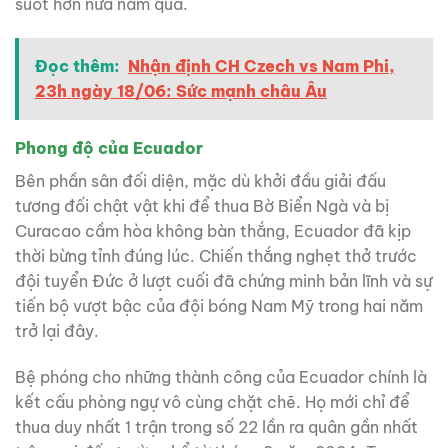
suốt hơn nửa năm qua.
Đọc thêm:
Nhận định CH Czech vs Nam Phi,
23h ngày 18/06: Sức mạnh châu Âu
Phong độ của Ecuador
Bên phần sân đối diện, mặc dù khởi đầu giải đấu
tương đối chật vật khi để thua Bờ Biển Ngà và bị
Curacao cầm hòa không bàn thắng, Ecuador đã kịp
thời bừng tỉnh đúng lúc. Chiến thắng nghẹt thở trước
đội tuyển Đức ở lượt cuối đã chứng minh bản lĩnh và sự
tiến bộ vượt bậc của đội bóng Nam Mỹ trong hai năm
trở lại đây.
Bệ phóng cho những thành công của Ecuador chính là
kết cấu phòng ngự vô cùng chặt chẽ. Họ mới chỉ để
thua duy nhất 1 trận trong số 22 lần ra quân gần nhất