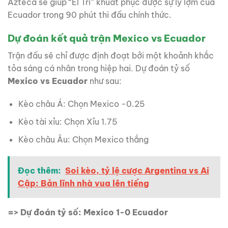
Azteca sẽ giúp “El Tri” khuất phục được sự lỳ lợm của
Ecuador trong 90 phút thi đấu chính thức.
Dự đoán kết quả trận Mexico vs Ecuador
Trận đấu sẽ chỉ được định đoạt bởi một khoảnh khắc
tỏa sáng cá nhân trong hiệp hai. Dự đoán tỷ số
Mexico vs Ecuador
như sau:
Kèo châu Á: Chọn Mexico -0.25
Kèo tài xỉu: Chọn Xỉu 1.75
Kèo châu Âu: Chọn Mexico thắng
Đọc thêm:
Soi kèo, tỷ lệ cược Argentina vs Ai
Cập: Bản lĩnh nhà vua lên tiếng
=> Dự đoán tỷ số: Mexico 1-0 Ecuador