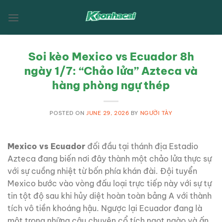
Skip
to
content
Soi kèo Mexico vs Ecuador 8h
ngày 1/7: “Chảo lửa” Azteca và
hàng phòng ngự thép
POSTED ON
JUNE 29, 2026
BY
NGƯỜI TÀY
Mexico vs Ecuador
đối đầu tại thánh địa Estadio
Azteca đang biến nơi đây thành một chảo lửa thực sự
với sự cuồng nhiệt từ bốn phía khán đài. Đội tuyển
Mexico bước vào vòng đấu loại trực tiếp này với sự tự
tin tột độ sau khi hủy diệt hoàn toàn bảng A với thành
tích vô tiền khoáng hậu. Ngược lại Ecuador đang là
một trong những câu chuyện cổ tích ngọt ngào và ấn