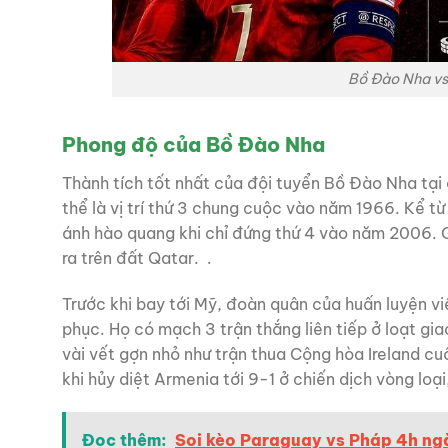
Bồ Đào Nha vs
Phong độ của Bồ Đào Nha
Thành tích tốt nhất của đội tuyển Bồ Đào Nha tại 
thể là vị trí thứ 3 chung cuộc vào năm 1966. Kể từ 
ánh hào quang khi chỉ đứng thứ 4 vào năm 2006. G
ra trên đất Qatar. .
Trước khi bay tới Mỹ, đoàn quân của huấn luyện v
phục. Họ có mạch 3 trận thắng liên tiếp ở loạt gi
vài vết gợn nhỏ như trận thua Cộng hòa Ireland c
khi hủy diệt Armenia tới 9-1 ở chiến dịch vòng loạ
Đọc thêm:
Soi kèo Paraguay vs Pháp 4h ngà