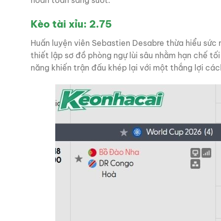
Kèo tài xỉu: 2.75
Huấn luyện viên Sebastien Desabre thừa hiểu sứ
thiết lập sơ đồ phòng ngự lùi sâu nhằm hạn chế tố
năng khiến trận đấu khép lại với một thắng lợi cá