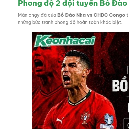
Phong độ 2 đội tuyển Bồ Đà
Màn chạy đà của
Bồ Đào Nha vs CHDC Congo
t
những bức tranh phong độ hoàn toàn khác biệt.