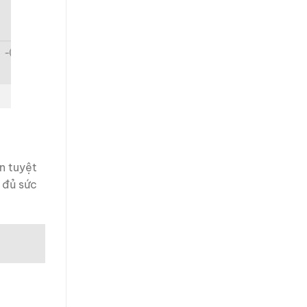
n tuyệt
 đủ sức