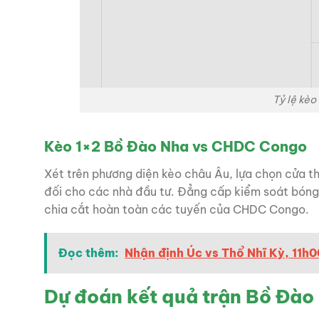
Tỷ lệ kè
Kèo 1×2 Bồ Đào Nha vs CHDC Congo
Xét trên phương diện kèo châu Âu, lựa chọn cửa t
đối cho các nhà đầu tư. Đẳng cấp kiểm soát bóng
chia cắt hoàn toàn các tuyến của CHDC Congo.
Đọc thêm:
Nhận định Úc vs Thổ Nhĩ Kỳ, 11h
Dự đoán kết quả trận Bồ Đà