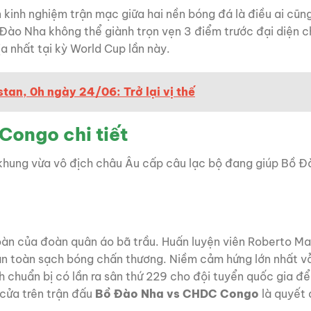
n kinh nghiệm trận mạc giữa hai nền bóng đá là điều ai cũn
 Đào Nha không thể giành trọn vẹn 3 điểm trước đại diện c
a nhất tại kỳ World Cup lần này.
an, 0h ngày 24/06: Trở lại vị thế
Congo chi tiết
 khung vừa vô địch châu Âu cấp câu lạc bộ đang giúp Bồ 
 toàn của đoàn quân áo bã trầu. Huấn luyện viên Roberto Ma
àn toàn sạch bóng chấn thương. Niềm cảm hứng lớn nhất v
h chuẩn bị có lần ra sân thứ 229 cho đội tuyển quốc gia để
 cửa trên trận đấu
Bồ Đào Nha vs CHDC Congo
là quyết 