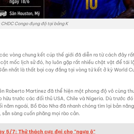
 CHDC Congo đụng độ tại bảng K
các vòng chung kết cúp thế giới đã diễn ra từ cách đây rất
cột mốc lịch sử đó, họ luôn gặp rất nhiều chật vật để tái lậ
ần nhất là thất bại cay đắng tại vòng tứ kết ở kỳ World C
iên Roberto Martinez đã thể hiện một phong độ vô cùng th
ao hữu trước các đối thủ USA, Chile và Nigeria. Dù trước đ
uối năm ngoái, Bồ Đào Nha đã nhanh chóng tìm lại bản năng
i, sẵn sàng cuốn phăng mọi rào cản.
y 5/7: Thử thách cực đại cho "ngựa ô"