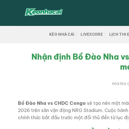
Skip
to
content
KÈO NHÀ CÁI
LIVESCORE
LỊCH THI 
Nhận định Bồ Đào Nha v
mạ
POSTED 
Bồ Đào Nha vs CHDC Congo
sẽ tạo nên một màn 
2026 trên sân vận động NRG Stadium. Cuộc hành t
chính thức bắt đầu trước một đối thủ đến từ lục đ