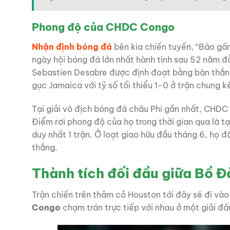
Phong độ của CHDC Congo
Nhận định bóng đá
bên kia chiến tuyến, “Báo g
ngày hội bóng đá lớn nhất hành tinh sau 52 năm đằ
Sebastien Desabre được định đoạt bằng bàn thắng
gục Jamaica với tỷ số tối thiểu 1-0 ở trận chung kế
Tại giải vô địch bóng đá châu Phi gần nhất, CHDC 
Điểm rơi phong độ của họ trong thời gian qua là tạ
duy nhất 1 trận. Ở loạt giao hữu đầu tháng 6, họ
thắng.
Thành tích đối đầu giữa Bồ 
Trận chiến trên thảm cỏ Houston tới đây sẽ đi vào l
Congo
chạm trán trực tiếp với nhau ở một giải đấ