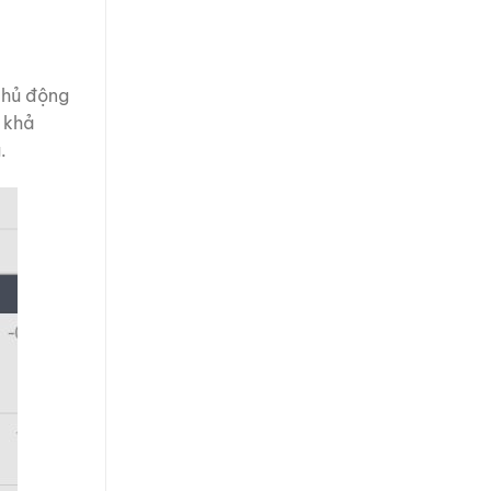
chủ động
 khả
.