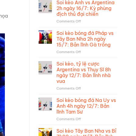
kèo
Nha
Soi kèo Anh vs Argentina
bóng
vs
2h ngày 16/7: Kỳ phùng
đá
Argentina:
địch thủ đại chiến
 họa
Pháp
Chung
on
Comments Off
vs
kết
Soi
Anh
trong
kèo
4h
mơ
Soi kèo bóng đá Pháp vs
Anh
ngày
Tây Ban Nha 2h ngày
vs
19/7:
15/7: Bản lĩnh Gà trống
Argentina
Trận
on
Comments Off
2h
đấu
Soi
ngày
vớt
kèo
16/7:
vát
Soi kèo, tỷ lệ cược
bóng
Kỳ
danh
Argentina vs Thụy Sĩ 8h
đá
phùng
dự
ngày 12/7: Bản lĩnh nhà
Pháp
địch
vua
vs
thủ
Tây
đại
on
Comments Off
Ban
chiến
Soi
Nha
kèo,
Soi kèo bóng đá Na Uy vs
2h
tỷ
Anh 4h ngày 12/7: Bản
ngày
lệ
lĩnh Tam Sư
15/7:
cược
Bản
on
Comments Off
Argentina
lĩnh
Soi
vs
Gà
kèo
Thụy
Soi kèo Tây Ban Nha vs Bỉ
trống
bóng
Sĩ