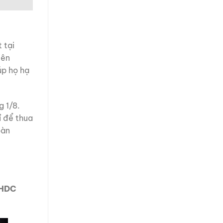
 tại
iên
úp họ hạ
g 1/8.
ỉ để thua
bàn
CHDC