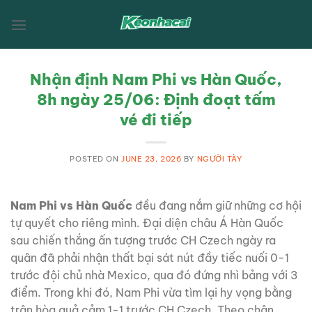
Skip
to
content
Nhận định Nam Phi vs Hàn Quốc,
8h ngày 25/06: Định đoạt tấm
vé đi tiếp
POSTED ON
JUNE 23, 2026
BY
NGƯỜI TÀY
Nam Phi vs Hàn Quốc
đều đang nắm giữ những cơ hội
tự quyết cho riêng mình. Đại diện châu Á Hàn Quốc
sau chiến thắng ấn tượng trước CH Czech ngày ra
quân đã phải nhận thất bại sát nút đầy tiếc nuối 0-1
trước đội chủ nhà Mexico, qua đó đứng nhì bảng với 3
điểm. Trong khi đó, Nam Phi vừa tìm lại hy vọng bằng
trận hòa quả cảm 1-1 trước CH Czech. Theo chân