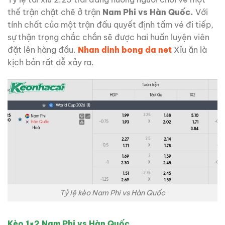
thế trận chặt chẽ ở trận
Nam Phi vs Hàn Quốc.
Với
tính chất của một trận đấu quyết định tấm vé đi tiếp,
sự thận trọng chắc chắn sẽ được hai huấn luyện viên
đặt lên hàng đầu.
Nhan dinh bong da net
Xỉu ăn là
kịch bản rất dễ xảy ra.
Tỷ lệ kèo Nam Phi vs Hàn Quốc
Kèo 1×2 Nam Phi vs Hàn Quốc