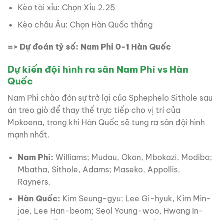
Kèo tài xỉu: Chọn Xỉu 2.25
Kèo châu Âu: Chọn Hàn Quốc thắng
=> Dự đoán tỷ số: Nam Phi 0-1 Hàn Quốc
Dự kiến đội hình ra sân Nam Phi vs Hàn
Quốc
Nam Phi chào đón sự trở lại của Sphephelo Sithole sau
án treo giò để thay thế trực tiếp cho vị trí của
Mokoena, trong khi Hàn Quốc sẽ tung ra sân đội hình
mạnh nhất.
Nam Phi:
Williams; Mudau, Okon, Mbokazi, Modiba;
Mbatha, Sithole, Adams; Maseko, Appollis,
Rayners.
Hàn Quốc:
Kim Seung-gyu; Lee Gi-hyuk, Kim Min-
jae, Lee Han-beom; Seol Young-woo, Hwang In-