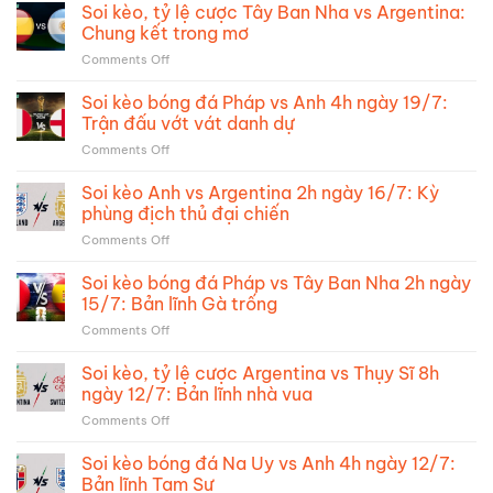
Soi kèo, tỷ lệ cược Tây Ban Nha vs Argentina:
Chung kết trong mơ
on
Comments Off
Soi
kèo,
Soi kèo bóng đá Pháp vs Anh 4h ngày 19/7:
tỷ
Trận đấu vớt vát danh dự
lệ
on
Comments Off
cược
Soi
Tây
kèo
Soi kèo Anh vs Argentina 2h ngày 16/7: Kỳ
Ban
bóng
Nha
phùng địch thủ đại chiến
đá
vs
on
Comments Off
Pháp
Argentina:
Soi
vs
Chung
kèo
Soi kèo bóng đá Pháp vs Tây Ban Nha 2h ngày
Anh
kết
Anh
4h
15/7: Bản lĩnh Gà trống
trong
vs
ngày
mơ
on
Comments Off
Argentina
19/7:
Soi
2h
Trận
kèo
Soi kèo, tỷ lệ cược Argentina vs Thụy Sĩ 8h
ngày
đấu
bóng
16/7:
ngày 12/7: Bản lĩnh nhà vua
vớt
đá
Kỳ
vát
on
Comments Off
Pháp
phùng
danh
Soi
vs
địch
dự
kèo,
Soi kèo bóng đá Na Uy vs Anh 4h ngày 12/7:
Tây
thủ
tỷ
Ban
Bản lĩnh Tam Sư
đại