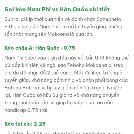
Soi kèo Nam Phi vs Hàn Quốc chi tiết
Sự trở lại kịp thời của tiền vệ đánh chặn Sphephelo
Sithole sẽ giúp Nam Phi gia cố lại tuyến giữa, nhưng
tổn thất mang tên Mokoena là quá lớn.
Kèo châu Á: Hàn Quốc -0.75
Nam Phi bước vào trận đấu này với tổn thất không thể
bù đắp khi tiền vệ ngôi sao Teboho Mokoena bị treo
giò do đã nhận đủ 2 thẻ vàng. Mất đi nhạc trưởng ở
tuyến giữa, khả năng cầm nhịp và phân phối bóng của
Bafana Bafana sẽ bị suy giảm nghiêm trọng. Ngược
lại, Hàn Quốc sở hữu Sự già rơ và khả năng chuyển
trạng thái thần tốc sẽ giúp họ vượt qua rào cản
handicap 0.75 trái.
Kèo tài xỉu: 2.25
Tỷ lệ tài xỉu 2.25 trái đang hướng người chơi về một