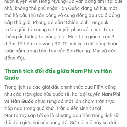
huấn luyện viên Hong Myung-Bo vẫn đang âm ỉ tại quê
nhà, không thể phủ nhận Hàn Quốc đang sở hữu một
thế hệ cầu thủ tấn công vô cùng đồng đều và ở đẳng
cấp thế giới. Phong độ của “Chiến binh Taegeuk”
trước giải đấu cũng rất thuyết phục với chuỗi trận
thắng ấn tượng tại vòng loại. Mục tiêu giành trọn 3
điểm để tiến vào vòng 32 đội với vị trí nhì bảng hoàn
toàn nằm trong tầm tay của Son Heung-Min và các
đồng đội.
Thành tích đối đầu giữa Nam Phi vs Hàn
Quốc
Trong lịch sử các giải đấu chính thức của FIFA cũng
như các trận giao hữu quốc tế, hai đội tuyển
Nam Phi
vs Hàn Quốc
chưa từng có một lần chạm trán trực
tiếp nào trong quá khứ. Trận chiến sinh tử tại
Monterrey sắp tới sẽ là chương đầu tiên trong lịch sử
đối đầu giữa hai nền bóng đá. Sự mới mẻ này sẽ đòi