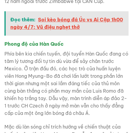
12 năm ngoái trước Zimbabwe tại CAN Cup.
Đọc thêm:
Soi kèo bóng đá Úc vs Ai Cập 1h00
ngày 4/7: Vũ điệu nghẹt thở
Phong độ của Hàn Quốc
Phía bên kia chiến tuyến, đội tuyển Hàn Quốc đang có
tâm lý tương đối tự tin dù vừa để sảy chân trước
Mexico. Ở trận đấu đó, các học trò của huấn luyện
viên Hong Myung-Bo đã chơi lấn lướt trong phần lớn
thời gian nhưng một sai lầm đáng tiếc của thủ môn
cùng bàn thắng có phần may mắn của Luis Romo đã
khiến họ trắng tay. Dẫu vậy, màn trình diễn áp đảo 2-
1 trước CH Czech ở ngày mở màn vẫn cho thấy đẳng
cấp của một ông lớn bóng đá châu Á.
Mặc dù làn sóng chỉ trích hướng về chiến thuật của