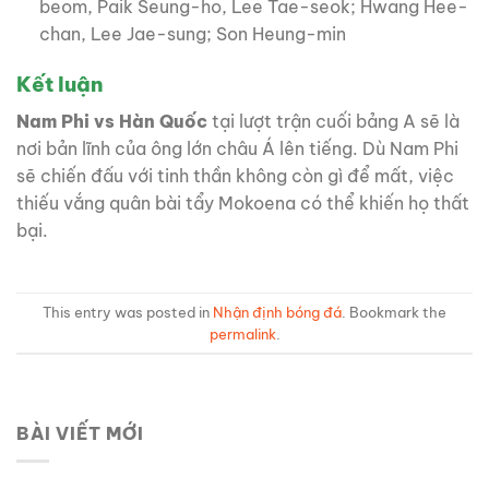
beom, Paik Seung-ho, Lee Tae-seok; Hwang Hee-
chan, Lee Jae-sung; Son Heung-min
Kết luận
Nam Phi vs Hàn Quốc
tại lượt trận cuối bảng A sẽ là
nơi bản lĩnh của ông lớn châu Á lên tiếng. Dù Nam Phi
sẽ chiến đấu với tinh thần không còn gì để mất, việc
thiếu vắng quân bài tẩy Mokoena có thể khiến họ thất
bại.
This entry was posted in
Nhận định bóng đá
. Bookmark the
permalink
.
BÀI VIẾT MỚI