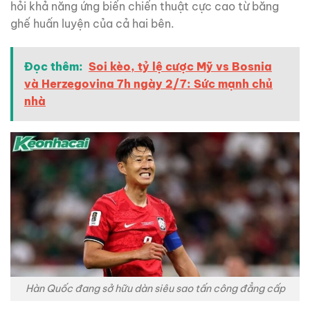
hỏi khả năng ứng biến chiến thuật cực cao từ băng
ghế huấn luyện của cả hai bên.
Đọc thêm:
Soi kèo, tỷ lệ cược Mỹ vs Bosnia
và Herzegovina 7h ngày 2/7: Sức mạnh chủ
nhà
Hàn Quốc đang sở hữu dàn siêu sao tấn công đẳng cấp