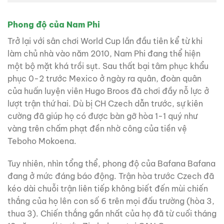
Phong độ của Nam Phi
Trở lại với sân chơi World Cup lần đầu tiên kể từ khi
làm chủ nhà vào năm 2010, Nam Phi đang thể hiện
một bộ mặt khá trồi sụt. Sau thất bại tâm phục khẩu
phục 0-2 trước Mexico ở ngày ra quân, đoàn quân
của huấn luyện viên Hugo Broos đã chơi đầy nỗ lực ở
lượt trận thứ hai. Dù bị CH Czech dẫn trước, sự kiên
cường đã giúp họ có được bàn gỡ hòa 1-1 quý như
vàng trên chấm phạt đền nhờ công của tiền vệ
Teboho Mokoena.
Tuy nhiên, nhìn tổng thể, phong độ của Bafana Bafana
đang ở mức đáng báo động. Trận hòa trước Czech đã
kéo dài chuỗi trận liên tiếp không biết đến mùi chiến
thắng của họ lên con số 6 trên mọi đấu trường (hòa 3,
thua 3). Chiến thắng gần nhất của họ đã từ cuối tháng