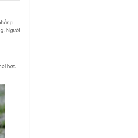
phẳng.
ng. Người
ời hợt.