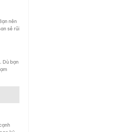
 Bạn nên
an sẻ rủi
e. Dù bạn
chạm
 cạnh