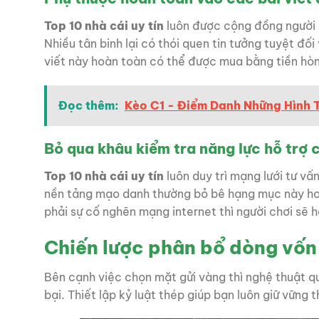
Top 10 nhà cái uy tín
luôn được cộng đồng người 
Nhiều tân binh lại có thói quen tin tưởng tuyệt đố
viết này hoàn toàn có thể được mua bằng tiền hòn
Đọc thêm:
Kèo C1 - Điểm Danh Những Hình 
Bỏ qua khâu kiểm tra năng lực hỗ trợ
Top 10 nhà cái uy tín
luôn duy trì mạng lưới tư v
nền tảng mạo danh thường bỏ bê hạng mục này hoặ
phải sự cố nghẽn mạng internet thì người chơi sẽ h
Chiến lược phân bổ dòng vốn 
Bên cạnh việc chọn mặt gửi vàng thì nghệ thuật qu
bại. Thiết lập kỷ luật thép giúp bạn luôn giữ vữn