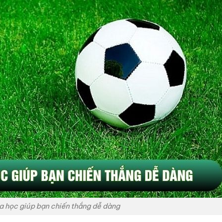
a học giúp bạn chiến thắng dễ dàng