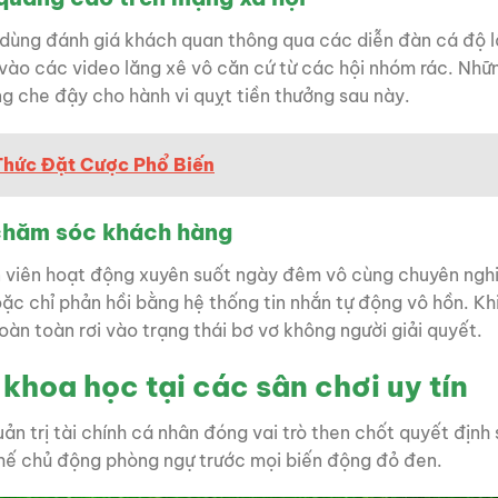
dùng đánh giá khách quan thông qua các diễn đàn cá độ l
i vào các video lăng xê vô căn cứ từ các hội nhóm rác. Nhữ
g che đậy cho hành vi quỵt tiền thưởng sau này.
Thức Đặt Cược Phổ Biến
 chăm sóc khách hàng
ấn viên hoạt động xuyên suốt ngày đêm vô cùng chuyên ngh
c chỉ phản hồi bằng hệ thống tin nhắn tự động vô hồn. Kh
oàn toàn rơi vào trạng thái bơ vơ không người giải quyết.
khoa học tại các sân chơi uy tín
ản trị tài chính cá nhân đóng vai trò then chốt quyết định
g thế chủ động phòng ngự trước mọi biến động đỏ đen.