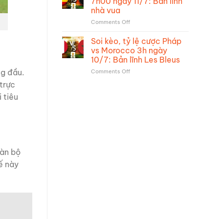
7h00 ngày 11/7: Bản lĩnh
đá
8h
nhà vua
Na
ngày
on
Comments Off
Uy
12/7:
Soi
vs
Bản
kèo
Anh
lĩnh
Soi kèo, tỷ lệ cược Pháp
Tây
4h
nhà
vs Morocco 3h ngày
Ban
ngày
vua
10/7: Bản lĩnh Les Bleus
Nha
12/7:
on
ng đầu.
Comments Off
vs
Bản
Soi
Bỉ
lĩnh
trực
kèo,
7h00
Tam
 tiêu
tỷ
ngày
Sư
lệ
11/7:
cược
Bản
Pháp
lĩnh
vs
nhà
Morocco
vua
3h
oàn bộ
ngày
10/7:
ế này
Bản
lĩnh
Les
Bleus