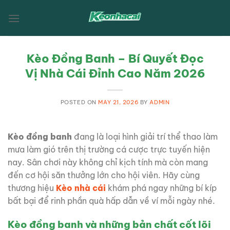
Skip
to
content
Kèo Đồng Banh – Bí Quyết Đọc
Vị Nhà Cái Đỉnh Cao Năm 2026
POSTED ON
MAY 21, 2026
BY
ADMIN
Kèo đồng banh
đang là loại hình giải trí thể thao làm
mưa làm gió trên thị trường cá cược trực tuyến hiện
nay. Sân chơi này không chỉ kịch tính mà còn mang
đến cơ hội săn thưởng lớn cho hội viên. Hãy cùng
thương hiệu
Kèo nhà cái
khám phá ngay những bí kíp
bất bại để rinh phần quà hấp dẫn về ví mỗi ngày nhé.
Kèo đồng banh và những bản chất cốt lõi