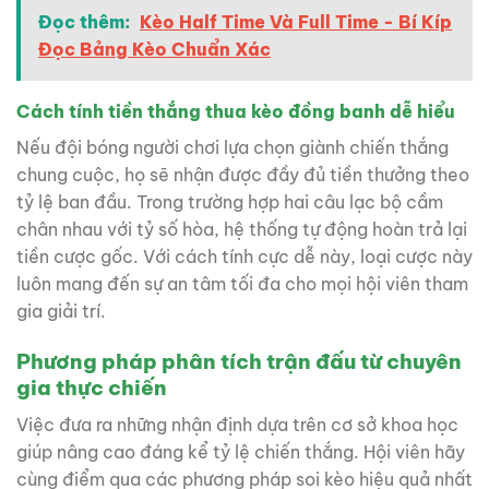
Đọc thêm:
Kèo Half Time Và Full Time - Bí Kíp
Đọc Bảng Kèo Chuẩn Xác
Cách tính tiền thắng thua kèo đồng banh dễ hiểu
Nếu đội bóng người chơi lựa chọn giành chiến thắng
chung cuộc, họ sẽ nhận được đầy đủ tiền thưởng theo
tỷ lệ ban đầu. Trong trường hợp hai câu lạc bộ cầm
chân nhau với tỷ số hòa, hệ thống tự động hoàn trả lại
tiền cược gốc. Với cách tính cực dễ này, loại cược này
luôn mang đến sự an tâm tối đa cho mọi hội viên tham
gia giải trí.
Phương pháp phân tích trận đấu từ chuyên
gia thực chiến
Việc đưa ra những nhận định dựa trên cơ sở khoa học
giúp nâng cao đáng kể tỷ lệ chiến thắng. Hội viên hãy
cùng điểm qua các phương pháp soi kèo hiệu quả nhất