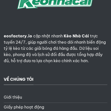
Les
Bleus
eosfactory.io
cập nhật nhanh
Kèo Nhà Cái
trực
tuyến 24/7, giúp người chơi theo dõi nhanh biến động
tỷ lệ kèo từ các giải bóng đá hàng đầu. Dữ liệu soi
kèo, phong độ và lịch sử đối đầu được tổng hợp đầy
đủ, hỗ trợ đưa ra lựa chọn kèo chính xác hơn.
VỀ CHÚNG TÔI
Giới thiệu
Giấy phép hoạt động