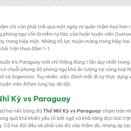
hậm chí còn phải trải qua một ngày ra quân thảm họa hơn r
 phòng ngự vốn là niềm tự hào của huấn luyện viên Gustav
gay trong hiệp một. Những nỗ lực muộn màng trong hiệp hai
khỏi trận thua đậm 1-1.
buồn khi Paraguay mới chỉ thắng đúng 1 lần duy nhất trong 
g có chuỗi phong độ phòng ngự khá ấn tượng tại vòng loại 
l và Argentina. Tuy nhiên, việc đánh mất đi sự thực dụng v
uyện viên Alfaro lung lay dữ dội.
Nhĩ Kỳ vs Paraguay
h sử hai nền bóng đá
Thổ Nhĩ Kỳ vs Paraguay
chạm trán nh
rong quá khứ khiến yếu tố bất ngờ và khả năng đọc bài trậ
g. Cả hai đội đều sẽ phải vừa đá vừa thăm dò, nhưng áp lự