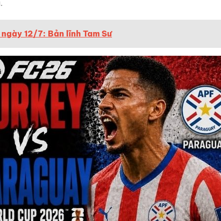
.
 ngày 12/7: Bản lĩnh Tam Sư