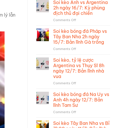
kèo
Nha
Soi kèo Anh vs Argentina
bóng
vs
2h ngày 16/7: Kỳ phùng
đá
Argentina:
địch thủ đại chiến
 lý lẫn
Pháp
Chung
on
Comments Off
vs
kết
Soi
Anh
trong
kèo
4h
mơ
Soi kèo bóng đá Pháp vs
Anh
ngày
Tây Ban Nha 2h ngày
vs
19/7:
15/7: Bản lĩnh Gà trống
Argentina
Trận
on
Comments Off
2h
đấu
Soi
ngày
vớt
kèo
16/7:
vát
Soi kèo, tỷ lệ cược
bóng
Kỳ
danh
Argentina vs Thụy Sĩ 8h
đá
phùng
dự
ngày 12/7: Bản lĩnh nhà
Pháp
địch
vua
vs
thủ
Tây
đại
on
Comments Off
Ban
chiến
Soi
Nha
kèo,
Soi kèo bóng đá Na Uy vs
2h
tỷ
Anh 4h ngày 12/7: Bản
ngày
lệ
lĩnh Tam Sư
15/7:
cược
Bản
on
Comments Off
Argentina
lĩnh
Soi
vs
Gà
kèo
Thụy
Soi kèo Tây Ban Nha vs Bỉ
trống
bóng
Sĩ