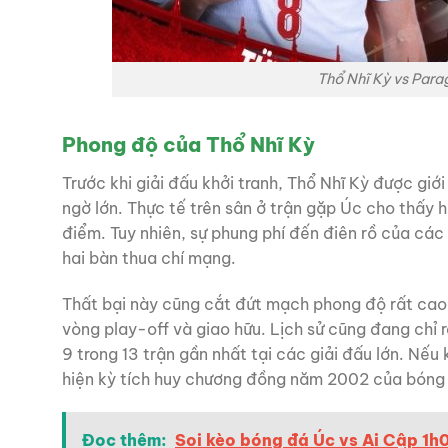
Thổ Nhĩ Kỳ vs Para
Phong độ của Thổ Nhĩ Kỳ
Trước khi giải đấu khởi tranh, Thổ Nhĩ Kỳ được gi
ngờ lớn. Thực tế trên sân ở trận gặp Úc cho thấy 
điểm. Tuy nhiên, sự phung phí đến điên rồ của các
hai bàn thua chí mạng.
Thất bại này cũng cắt đứt mạch phong độ rất cao t
vòng play-off và giao hữu. Lịch sử cũng đang chỉ 
9 trong 13 trận gần nhất tại các giải đấu lớn. Nếu
hiện kỳ tích huy chương đồng năm 2002 của bóng 
Đọc thêm:
Soi kèo bóng đá Úc vs Ai Cập 1h