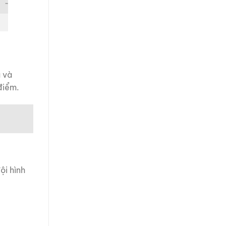
g và
điểm.
ội hình