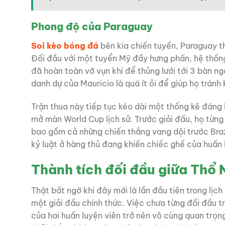
Phong độ của Paraguay
Soi kèo bóng đá
bên kia chiến tuyến, Paraguay t
Đối đầu với một tuyển Mỹ đầy hưng phấn, hệ thống
đã hoàn toàn vỡ vụn khi để thủng lưới tới 3 bàn n
danh dự của Mauricio là quá ít ỏi để giúp họ tránh 
Trận thua này tiếp tục kéo dài một thống kê đáng 
mở màn World Cup lịch sử. Trước giải đấu, họ từn
bao gồm cả những chiến thắng vang dội trước Brazi
kỷ luật ở hàng thủ đang khiến chiếc ghế của huấn l
Thành tích đối đầu giữa Thổ 
Thật bất ngờ khi đây mới là lần đầu tiên trong lịc
một giải đấu chính thức. Việc chưa từng đối đầu t
của hai huấn luyện viên trở nên vô cùng quan trọn