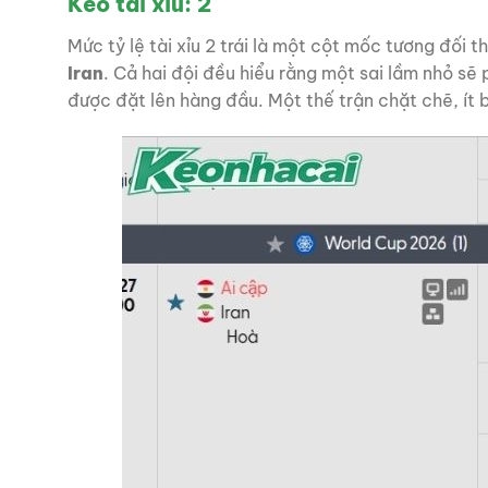
Kèo tài xỉu: 2
Mức tỷ lệ tài xỉu 2 trái là một cột mốc tương đối 
Iran
. Cả hai đội đều hiểu rằng một sai lầm nhỏ sẽ 
được đặt lên hàng đầu. Một thế trận chặt chẽ, ít b