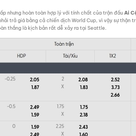
thấp nhưng hoàn toàn hợp lý với tính chất của trận đấu
Ai C
phải trả giá bằng cả chiến dịch World Cup, vì vậy sự thận t
àn thắng là kịch bản rất dễ xảy ra tại Seattle.