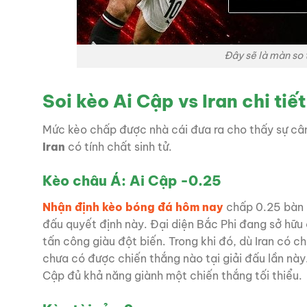
Đây sẽ là màn so t
Soi kèo Ai Cập vs Iran chi tiết
Mức kèo chấp được nhà cái đưa ra cho thấy sự cân
Iran
có tính chất sinh tử.
Kèo châu Á: Ai Cập -0.25
Nhận định kèo bóng đá hôm nay
chấp 0.25 bàn p
đấu quyết định này. Đại diện Bắc Phi đang sở hữu c
tấn công giàu đột biến. Trong khi đó, dù Iran có c
chưa có được chiến thắng nào tại giải đấu lần này.
Cập đủ khả năng giành một chiến thắng tối thiểu.