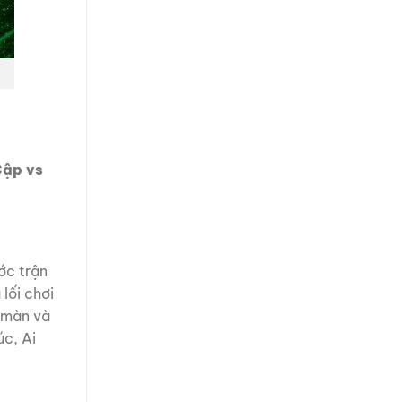
Cập vs
ớc trận
lối chơi
ở màn và
úc, Ai