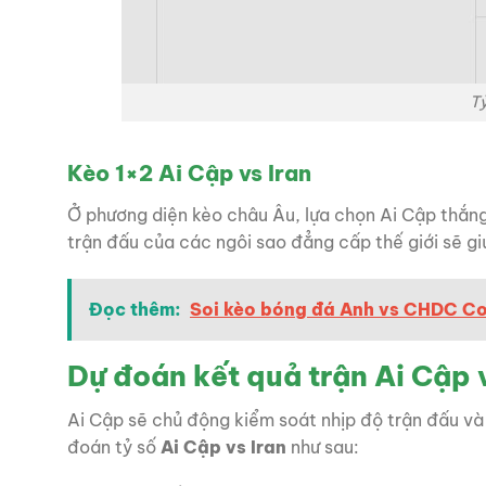
Tỷ
Kèo 1×2 Ai Cập vs Iran
Ở phương diện kèo châu Âu, lựa chọn Ai Cập thắng 
trận đấu của các ngôi sao đẳng cấp thế giới sẽ giú
Đọc thêm:
Soi kèo bóng đá Anh vs CHDC Co
Dự đoán kết quả trận Ai Cập v
Ai Cập sẽ chủ động kiểm soát nhịp độ trận đấu và
đoán tỷ số
Ai Cập vs Iran
như sau: