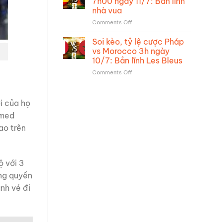
7h00 ngày 11/7: Bản lĩnh
đá
8h
nhà vua
Na
ngày
on
Comments Off
Uy
12/7:
Soi
vs
Bản
kèo
Anh
lĩnh
Soi kèo, tỷ lệ cược Pháp
Tây
4h
nhà
vs Morocco 3h ngày
Ban
ngày
vua
10/7: Bản lĩnh Les Bleus
Nha
12/7:
on
Comments Off
vs
Bản
Soi
Bỉ
lĩnh
kèo,
7h00
Tam
tỷ
ngày
Sư
i của họ
lệ
11/7:
cược
amed
Bản
Pháp
lĩnh
ao trên
vs
nhà
Morocco
vua
3h
ngày
ộ với 3
10/7:
Bản
ùng quyền
lĩnh
nh vé đi
Les
Bleus