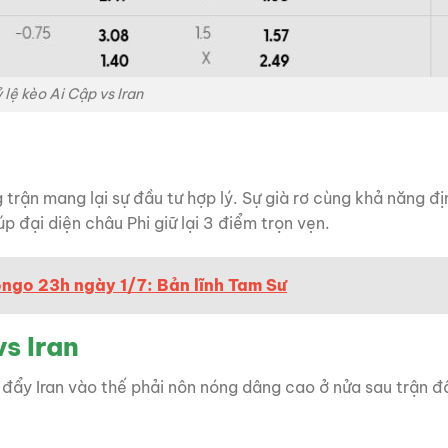
 lệ kèo Ai Cập vs Iran
trận mang lại sự đầu tư hợp lý. Sự già rơ cùng khả năng đ
p đại diện châu Phi giữ lại 3 điểm trọn vẹn.
ngo 23h ngày 1/7: Bản lĩnh Tam Sư
s Iran
 đẩy Iran vào thế phải nôn nóng dâng cao ở nửa sau trận đ