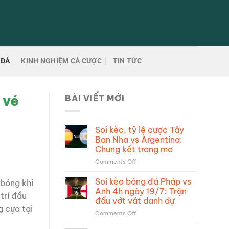
 ĐÁ
KINH NGHIỆM CÁ CƯỢC
TIN TỨC
 vé
BÀI VIẾT MỚI
Soi kèo, tỷ lệ cược Tây
Ban Nha vs Argentina:
Chung kết trong mơ
on
Comments Off
Soi
kèo,
Soi kèo bóng đá Pháp vs
 bóng khi
tỷ
Anh 4h ngày 19/7: Trận
trí đầu
lệ
đấu vớt vát danh dự
cược
g cựa tại
on
Comments Off
Tây
Soi
Ban