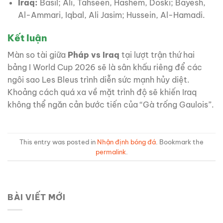
Iraq:
Basil; Ali, Tahseen, Hashem, Doski; Bayesh,
Al-Ammari, Iqbal, Ali Jasim; Hussein, Al-Hamadi.
Kết luận
Màn so tài giữa
Pháp vs Iraq
tại lượt trận thứ hai
bảng I World Cup 2026 sẽ là sân khấu riêng để các
ngôi sao Les Bleus trình diễn sức mạnh hủy diệt.
Khoảng cách quá xa về mặt trình độ sẽ khiến Iraq
không thể ngăn cản bước tiến của “Gà trống Gaulois”.
This entry was posted in
Nhận định bóng đá
. Bookmark the
permalink
.
BÀI VIẾT MỚI