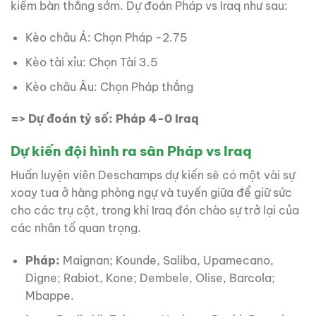
kiếm bàn thắng sớm. Dự đoán Pháp vs Iraq như sau:
Kèo châu Á: Chọn Pháp -2.75
Kèo tài xỉu: Chọn Tài 3.5
Kèo châu Âu: Chọn Pháp thắng
=> Dự đoán tỷ số: Pháp 4-0 Iraq
Dự kiến đội hình ra sân Pháp vs Iraq
Huấn luyện viên Deschamps dự kiến sẽ có một vài sự
xoay tua ở hàng phòng ngự và tuyến giữa để giữ sức
cho các trụ cột, trong khi Iraq đón chào sự trở lại của
các nhân tố quan trọng.
Pháp:
Maignan; Kounde, Saliba, Upamecano,
Digne; Rabiot, Kone; Dembele, Olise, Barcola;
Mbappe.