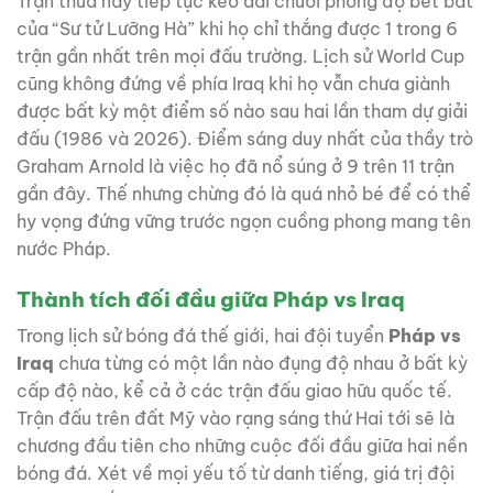
Trận thua này tiếp tục kéo dài chuỗi phong độ bết bát
của “Sư tử Lưỡng Hà” khi họ chỉ thắng được 1 trong 6
trận gần nhất trên mọi đấu trường. Lịch sử World Cup
cũng không đứng về phía Iraq khi họ vẫn chưa giành
được bất kỳ một điểm số nào sau hai lần tham dự giải
đấu (1986 và 2026). Điểm sáng duy nhất của thầy trò
Graham Arnold là việc họ đã nổ súng ở 9 trên 11 trận
gần đây. Thế nhưng chừng đó là quá nhỏ bé để có thể
hy vọng đứng vững trước ngọn cuồng phong mang tên
nước Pháp.
Thành tích đối đầu giữa Pháp vs Iraq
Trong lịch sử bóng đá thế giới, hai đội tuyển
Pháp vs
Iraq
chưa từng có một lần nào đụng độ nhau ở bất kỳ
cấp độ nào, kể cả ở các trận đấu giao hữu quốc tế.
Trận đấu trên đất Mỹ vào rạng sáng thứ Hai tới sẽ là
chương đầu tiên cho những cuộc đối đầu giữa hai nền
bóng đá. Xét về mọi yếu tố từ danh tiếng, giá trị đội