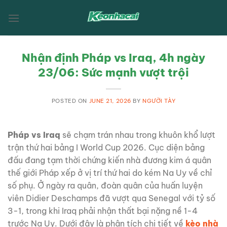
Skip
to
content
Nhận định Pháp vs Iraq, 4h ngày
23/06: Sức mạnh vượt trội
POSTED ON
JUNE 21, 2026
BY
NGƯỜI TÀY
Pháp vs Iraq
sẽ chạm trán nhau trong khuôn khổ lượt
trận thứ hai bảng I World Cup 2026. Cục diện bảng
đấu đang tạm thời chứng kiến nhà đương kim á quân
thế giới Pháp xếp ở vị trí thứ hai do kém Na Uy về chỉ
số phụ. Ở ngày ra quân, đoàn quân của huấn luyện
viên Didier Deschamps đã vượt qua Senegal với tỷ số
3-1, trong khi Iraq phải nhận thất bại nặng nề 1-4
trước Na Uy. Dưới đây là phân tích chi tiết về
kèo nhà