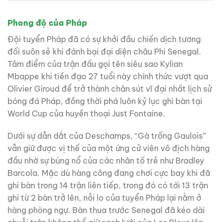
Phong độ của Pháp
Đội tuyển Pháp đã có sự khởi đầu chiến dịch tương
đối suôn sẻ khi đánh bại đại diện châu Phi Senegal.
Tâm điểm của trận đấu gọi tên siêu sao Kylian
Mbappe khi tiền đạo 27 tuổi này chính thức vượt qua
Olivier Giroud để trở thành chân sút vĩ đại nhất lịch sử
bóng đá Pháp, đồng thời phá luôn kỷ lục ghi bàn tại
World Cup của huyền thoại Just Fontaine.
Dưới sự dẫn dắt của Deschamps, “Gà trống Gaulois”
vẫn giữ được vị thế của một ứng cử viên vô địch hàng
đầu nhờ sự bùng nổ của các nhân tố trẻ như Bradley
Barcola. Mặc dù hàng công đang chơi cực bay khi đã
ghi bàn trong 14 trận liên tiếp, trong đó có tới 13 trận
ghi từ 2 bàn trở lên, nỗi lo của tuyển Pháp lại nằm ở
hàng phòng ngự. Bàn thua trước Senegal đã kéo dài