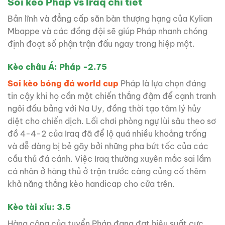
Soi kèo Pháp vs Iraq chi tiết
Bản lĩnh và đẳng cấp săn bàn thượng hạng của Kylian
Mbappe và các đồng đội sẽ giúp Pháp nhanh chóng
định đoạt số phận trận đấu ngay trong hiệp một.
Kèo châu Á: Pháp -2.75
Soi kèo bóng đá world cup
Pháp là lựa chọn đáng
tin cậy khi họ cần một chiến thắng đậm để cạnh tranh
ngôi đầu bảng với Na Uy, đồng thời tạo tâm lý hủy
diệt cho chiến dịch. Lối chơi phòng ngự lùi sâu theo sơ
đồ 4-4-2 của Iraq đã để lộ quá nhiều khoảng trống
và dễ dàng bị bẻ gãy bởi những pha bứt tốc của các
cầu thủ đá cánh. Việc Iraq thường xuyên mắc sai lầm
cá nhân ở hàng thủ ở trận trước càng củng cố thêm
khả năng thắng kèo handicap cho cửa trên.
Kèo tài xỉu: 3.5
Hàng công của tuyển Pháp đang đạt hiệu suất cực