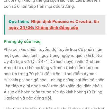
chuỗi trận không thể giữ sạch lưới của Les Bleus lên
con số 6 liên tiếp trên mọi đấu trường.
Đọc thêm:
Nhận định Panama vs Croatia, 6h
ngày 24/06: Khẳng định đẳng cấp
Phong độ của Iraq
Phía bên kia chiến tuyến, đội tuyển Iraq đã phải nhận
một gáo nước lạnh ngay trong ngày ra quân khi bị Na
Uy đè bẹp với tỷ số 4-1. Dù huấn luyện viên Graham
Arnold tỏ ra khá hài lòng với màn trình diễn của các
học trò trong 70 phút đầu trận – thời điểm Aymen
Hussein ghi bàn gỡ hòa – nhưng những sai lầm cá nhân
liên tiếp ở giai đoạn cuối trận đã khiến đại diện châu
Á sụp đổ hoàn toàn trước sức ép kinh hoàng từ Erling
Haaland và các đồng đội.