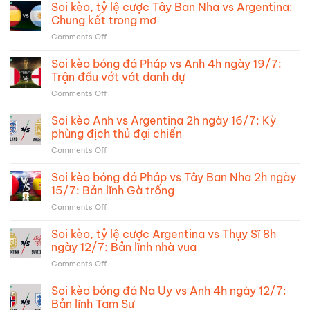
Soi kèo, tỷ lệ cược Tây Ban Nha vs Argentina:
Chung kết trong mơ
on
Comments Off
Soi
kèo,
Soi kèo bóng đá Pháp vs Anh 4h ngày 19/7:
tỷ
Trận đấu vớt vát danh dự
lệ
on
Comments Off
cược
Soi
Tây
kèo
Soi kèo Anh vs Argentina 2h ngày 16/7: Kỳ
Ban
bóng
Nha
phùng địch thủ đại chiến
đá
vs
on
Comments Off
Pháp
Argentina:
Soi
vs
Chung
kèo
Soi kèo bóng đá Pháp vs Tây Ban Nha 2h ngày
Anh
kết
Anh
4h
15/7: Bản lĩnh Gà trống
trong
vs
ngày
mơ
on
Comments Off
Argentina
19/7:
Soi
2h
Trận
kèo
Soi kèo, tỷ lệ cược Argentina vs Thụy Sĩ 8h
ngày
đấu
bóng
16/7:
ngày 12/7: Bản lĩnh nhà vua
vớt
đá
Kỳ
vát
on
Comments Off
Pháp
phùng
danh
Soi
vs
địch
dự
kèo,
Soi kèo bóng đá Na Uy vs Anh 4h ngày 12/7:
Tây
thủ
tỷ
Ban
Bản lĩnh Tam Sư
đại