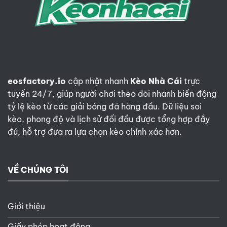
lĩnh
Les
Bleus
eosfactory.io
cập nhật nhanh
Kèo Nhà Cái
trực
tuyến 24/7, giúp người chơi theo dõi nhanh biến động
tỷ lệ kèo từ các giải bóng đá hàng đầu. Dữ liệu soi
kèo, phong độ và lịch sử đối đầu được tổng hợp đầy
đủ, hỗ trợ đưa ra lựa chọn kèo chính xác hơn.
VỀ CHÚNG TÔI
Giới thiệu
Giấy phép hoạt động