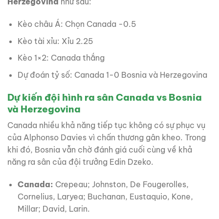
Herzegovina
như sau:
Kèo châu Á: Chọn Canada -0.5
Kèo tài xỉu: Xỉu 2.25
Kèo 1×2: Canada thắng
Dự đoán tỷ số: Canada 1-0 Bosnia và Herzegovina
Dự kiến đội hình ra sân Canada vs Bosnia
và Herzegovina
Canada nhiều khả năng tiếp tục không có sự phục vụ
của Alphonso Davies vì chấn thương gân kheo. Trong
khi đó, Bosnia vẫn chờ đánh giá cuối cùng về khả
năng ra sân của đội trưởng Edin Dzeko.
Canada:
Crepeau; Johnston, De Fougerolles,
Cornelius, Laryea; Buchanan, Eustaquio, Kone,
Millar; David, Larin.