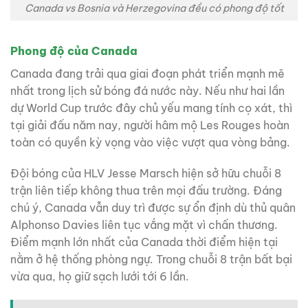
Canada vs Bosnia và Herzegovina đều có phong độ tốt
Phong độ của Canada
Canada đang trải qua giai đoạn phát triển mạnh mẽ
nhất trong lịch sử bóng đá nước này. Nếu như hai lần
dự World Cup trước đây chủ yếu mang tính cọ xát, thì
tại giải đấu năm nay, người hâm mộ Les Rouges hoàn
toàn có quyền kỳ vọng vào việc vượt qua vòng bảng.
Đội bóng của HLV Jesse Marsch hiện sở hữu chuỗi 8
trận liên tiếp không thua trên mọi đấu trường. Đáng
chú ý, Canada vẫn duy trì được sự ổn định dù thủ quân
Alphonso Davies liên tục vắng mặt vì chấn thương.
Điểm mạnh lớn nhất của Canada thời điểm hiện tại
nằm ở hệ thống phòng ngự. Trong chuỗi 8 trận bất bại
vừa qua, họ giữ sạch lưới tới 6 lần.