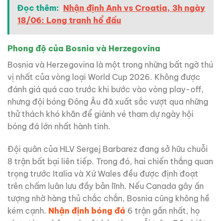
Đọc thêm:
Nhận định Anh vs Croatia, 3h ngày
18/06: Long tranh hổ đấu
Phong độ của Bosnia và Herzegovina
Bosnia và Herzegovina là một trong những bất ngờ thú
vị nhất của vòng loại World Cup 2026. Không được
đánh giá quá cao trước khi bước vào vòng play-off,
nhưng đội bóng Đông Âu đã xuất sắc vượt qua những
thử thách khó khăn để giành vé tham dự ngày hội
bóng đá lớn nhất hành tinh.
Đội quân của HLV Sergej Barbarez đang sở hữu chuỗi
8 trận bất bại liên tiếp. Trong đó, hai chiến thắng quan
trọng trước Italia và Xứ Wales đều được định đoạt
trên chấm luân lưu đầy bản lĩnh. Nếu Canada gây ấn
tượng nhờ hàng thủ chắc chắn, Bosnia cũng không hề
kém cạnh.
Nhận định bóng đá
6 trận gần nhất, họ