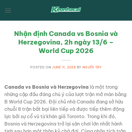
Skip
to
content
Nhận định Canada vs Bosnia và
Herzegovina, 2h ngày 13/6 –
World Cup 2026
POSTED ON
JUNE 11, 2026
BY
NGƯỜI TÀY
Canada vs Bosnia và Herzegovina
là một trong
những cặp đấu đáng chú ý của lượt trận mở màn bảng
B World Cup 2026. Đội chủ nhà Canada đang sở hữu
chuỗi 8 trận bất bại liên tiếp và được tiếp thêm động
lực bởi sự cổ vũ từ khán giả Toronto. Trong khi đó,
Bosnia và Herzegovina trở lại sân chơi lớn nhất hành
tinh sau hơn một thập kỷ chờ đợi. Cùng phân tích trận