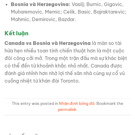
Bosnia và Herzegovina:
Vasilj; Burnic, Gigovic,
Muharemovic, Memic; Celik, Basic, Bajraktarevic;
Mahmic, Demirovic, Bazdar.
Kết luận
Canada vs Bosnia và Herzegovina
là màn so tài
hứa hẹn nhiều toan tính chiến thuật hơn là một cuộc
đôi công cởi mở. Trong một trận đấu mà sự khác biệt
có thể đến từ khoảnh khắc nhỏ nhất, Canada được
đánh giá nhỉnh hơn nhờ lợi thế sân nhà cùng sự cổ vũ
cuồng nhiệt từ khán đài Toronto.
This entry was posted in
Nhận định bóng đá
. Bookmark the
permalink
.