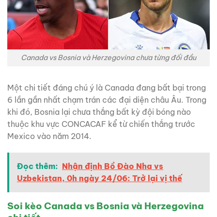
Canada vs Bosnia và Herzegovina chưa từng đối đầu
Một chi tiết đáng chú ý là Canada đang bất bại trong
6 lần gần nhất chạm trán các đại diện châu Âu. Trong
khi đó, Bosnia lại chưa thắng bất kỳ đội bóng nào
thuộc khu vực CONCACAF kể từ chiến thắng trước
Mexico vào năm 2014.
Đọc thêm:
Nhận định Bồ Đào Nha vs
Uzbekistan, 0h ngày 24/06: Trở lại vị thế
Soi kèo Canada vs Bosnia và Herzegovina