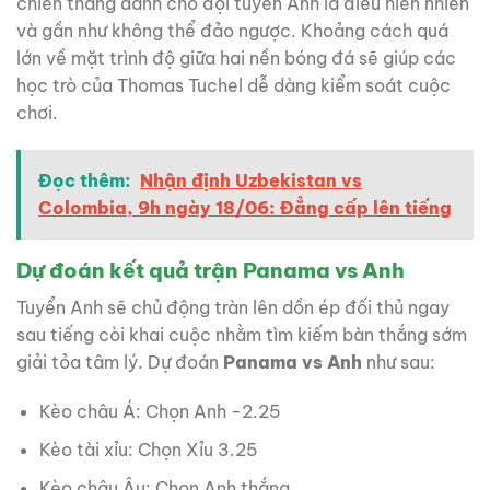
chiến thắng dành cho đội tuyển Anh là điều hiển nhiên
và gần như không thể đảo ngược. Khoảng cách quá
lớn về mặt trình độ giữa hai nền bóng đá sẽ giúp các
học trò của Thomas Tuchel dễ dàng kiểm soát cuộc
chơi.
Đọc thêm:
Nhận định Uzbekistan vs
Colombia, 9h ngày 18/06: Đẳng cấp lên tiếng
Dự đoán kết quả trận Panama vs Anh
Tuyển Anh sẽ chủ động tràn lên dồn ép đối thủ ngay
sau tiếng còi khai cuộc nhằm tìm kiếm bàn thắng sớm
giải tỏa tâm lý. Dự đoán
Panama vs Anh
như sau:
Kèo châu Á: Chọn Anh -2.25
Kèo tài xỉu: Chọn Xỉu 3.25
Kèo châu Âu: Chọn Anh thắng