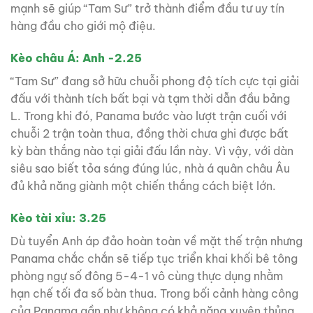
mạnh sẽ giúp “Tam Sư” trở thành điểm đầu tư uy tín
hàng đầu cho giới mộ điệu.
Kèo châu Á: Anh -2.25
“Tam Sư” đang sở hữu chuỗi phong độ tích cực tại giải
đấu với thành tích bất bại và tạm thời dẫn đầu bảng
L. Trong khi đó, Panama bước vào lượt trận cuối với
chuỗi 2 trận toàn thua, đồng thời chưa ghi được bất
kỳ bàn thắng nào tại giải đấu lần này. Vì vậy, với dàn
siêu sao biết tỏa sáng đúng lúc, nhà á quân châu Âu
đủ khả năng giành một chiến thắng cách biệt lớn.
Kèo tài xỉu: 3.25
Dù tuyển Anh áp đảo hoàn toàn về mặt thế trận nhưng
Panama chắc chắn sẽ tiếp tục triển khai khối bê tông
phòng ngự số đông 5-4-1 vô cùng thực dụng nhằm
hạn chế tối đa số bàn thua. Trong bối cảnh hàng công
của Panama gần như không có khả năng xuyên thủng