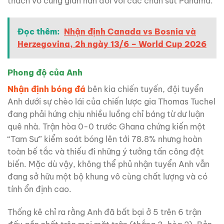
thách vô cùng gian nan đối với các chân sút Panama.
Đọc thêm:
Nhận định Canada vs Bosnia và
Herzegovina, 2h ngày 13/6 – World Cup 2026
Phong độ của Anh
Nhận định bóng đá
bên kia chiến tuyến, đội tuyển
Anh dưới sự chèo lái của chiến lược gia Thomas Tuchel
đang phải hứng chịu nhiều luồng chỉ báng từ dư luận
quê nhà. Trận hòa 0-0 trước Ghana chứng kiến một
“Tam Sư” kiểm soát bóng lên tới 78.8% nhưng hoàn
toàn bế tắc và thiếu đi những ý tưởng tấn công đột
biến. Mặc dù vậy, không thể phủ nhận tuyển Anh vẫn
đang sở hữu một bộ khung vô cùng chất lượng và có
tính ổn định cao.
Thống kê chỉ ra rằng Anh đã bất bại ở 5 trên 6 trận