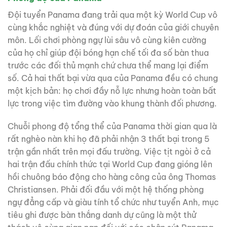
Đội tuyển Panama đang trải qua một kỳ World Cup vô
cùng khắc nghiệt và đúng với dự đoán của giới chuyên
môn. Lối chơi phòng ngự lùi sâu vô cùng kiên cường
của họ chỉ giúp đội bóng hạn chế tối đa số bàn thua
trước các đối thủ mạnh chứ chưa thể mang lại điểm
số. Cả hai thất bại vừa qua của Panama đều có chung
một kịch bản: họ chơi đầy nỗ lực nhưng hoàn toàn bất
lực trong việc tìm đường vào khung thành đối phương.
Chuỗi phong độ tổng thể của Panama thời gian qua là
rất nghèo nàn khi họ đã phải nhận 3 thất bại trong 5
trận gần nhất trên mọi đấu trường. Việc tịt ngòi ở cả
hai trận đấu chính thức tại World Cup đang gióng lên
hồi chuông báo động cho hàng công của ông Thomas
Christiansen. Phải đối đầu với một hệ thống phòng
ngự đẳng cấp và giàu tính tổ chức như tuyển Anh, mục
tiêu ghi được bàn thắng danh dự cũng là một thử