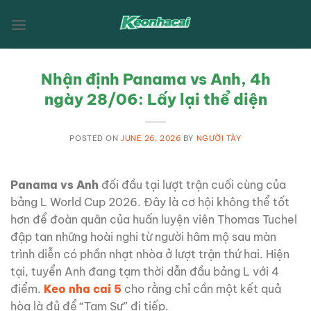
Skip
to
content
Nhận định Panama vs Anh, 4h
ngày 28/06: Lấy lại thể diện
POSTED ON
JUNE 26, 2026
BY
NGƯỜI TÀY
Panama vs Anh
đối đầu tại lượt trận cuối cùng của
bảng L World Cup 2026. Đây là cơ hội không thể tốt
hơn để đoàn quân của huấn luyện viên Thomas Tuchel
đập tan những hoài nghi từ người hâm mộ sau màn
trình diễn có phần nhạt nhòa ở lượt trận thứ hai. Hiện
tại, tuyển Anh đang tạm thời dẫn đầu bảng L với 4
điểm.
Keo nha cai 5
cho rằng chỉ cần một kết quả
hòa là đủ để “Tam Sư” đi tiếp.