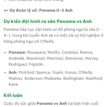
=> Dự đoán tỷ số: Panama 0-3 Anh
Dự kiến đội hình ra sân Panama vs Anh
Panama tiếp tục vận hành sơ đồ phòng ngự lùi sâu 5-
4-1, trong khi tuyển Anh sẽ có một vài sự thử nghiệm ở
hàng phòng ngự với O’Reilly.
Panama:
Mosquera; Murillo, Cordoba, Ramos,
Andrade, Blackman; Martinez, Barcenas, Harvey,
Rodriguez; Fajardo.
Anh:
Pickford; Spence, Guehi, Konsa, O’Reilly;
Mainoo, Anderson; Madueke, Bellingham, Rashford;
Kane.
Kết luận
Cuộc đọ sức giữa
Panama vs Anh
tại lượt trận cuối