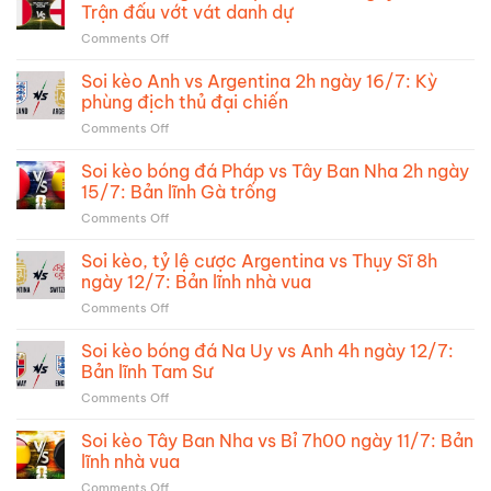
tỷ
Trận đấu vớt vát danh dự
lệ
on
Comments Off
cược
Soi
Tây
kèo
Soi kèo Anh vs Argentina 2h ngày 16/7: Kỳ
Ban
bóng
Nha
phùng địch thủ đại chiến
đá
vs
on
Comments Off
Pháp
Argentina:
Soi
vs
Chung
kèo
Soi kèo bóng đá Pháp vs Tây Ban Nha 2h ngày
Anh
kết
Anh
4h
15/7: Bản lĩnh Gà trống
trong
vs
ngày
mơ
on
Comments Off
Argentina
19/7:
Soi
2h
Trận
kèo
Soi kèo, tỷ lệ cược Argentina vs Thụy Sĩ 8h
ngày
đấu
bóng
16/7:
ngày 12/7: Bản lĩnh nhà vua
vớt
đá
Kỳ
vát
on
Comments Off
Pháp
phùng
danh
Soi
vs
địch
dự
kèo,
Soi kèo bóng đá Na Uy vs Anh 4h ngày 12/7:
Tây
thủ
tỷ
Ban
Bản lĩnh Tam Sư
đại
lệ
Nha
chiến
on
Comments Off
cược
2h
Soi
Argentina
ngày
kèo
Soi kèo Tây Ban Nha vs Bỉ 7h00 ngày 11/7: Bản
vs
15/7:
bóng
Thụy
lĩnh nhà vua
Bản
đá
Sĩ
lĩnh
on
Comments Off
Na