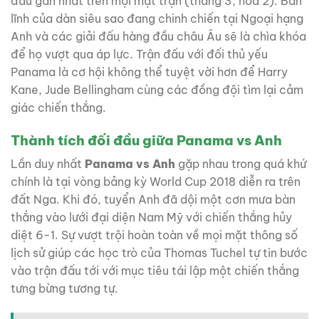
đấu gần nhất trên mọi mặt trận (thắng 3, hòa 2). Bản
lĩnh của dàn siêu sao đang chinh chiến tại Ngoại hạng
Anh và các giải đấu hàng đầu châu Âu sẽ là chìa khóa
để họ vượt qua áp lực. Trận đấu với đối thủ yếu
Panama là cơ hội không thể tuyệt vời hơn để Harry
Kane, Jude Bellingham cùng các đồng đội tìm lại cảm
giác chiến thắng.
Thành tích đối đầu giữa Panama vs Anh
Lần duy nhất
Panama vs Anh
gặp nhau trong quá khứ
chính là tại vòng bảng kỳ World Cup 2018 diễn ra trên
đất Nga. Khi đó, tuyển Anh đã dội một cơn mưa bàn
thắng vào lưới đại diện Nam Mỹ với chiến thắng hủy
diệt 6-1. Sự vượt trội hoàn toàn về mọi mặt thông số
lịch sử giúp các học trò của Thomas Tuchel tự tin bước
vào trận đấu tới với mục tiêu tái lập một chiến thắng
tưng bừng tương tự.