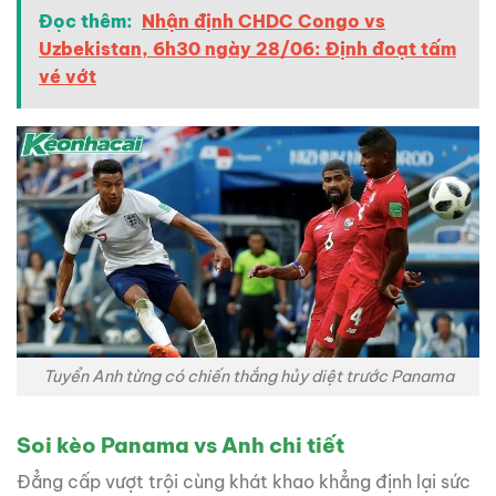
Đọc thêm:
Nhận định CHDC Congo vs
Uzbekistan, 6h30 ngày 28/06: Định đoạt tấm
vé vớt
Tuyển Anh từng có chiến thắng hủy diệt trước Panama
Soi kèo Panama vs Anh chi tiết
Đẳng cấp vượt trội cùng khát khao khẳng định lại sức