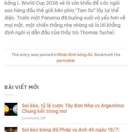
bảng L World Cup 2026 sẽ là sân khấu để các ngôi
sao hàng đầu thế giới bên phía “Tam Sư” lấy lại thể
diện. Trước một Panama đã buông xuôi và yếu hơn về
mọi mặt, một chiến thắng nhẹ nhàng sẽ là lời khẳng
định ngôi vị dẫn đầu của thầy trò Thomas Tuchel.
This entry was posted in
Nhận định bóng đá
. Bookmark the
permalink
.
BÀI VIẾT MỚI
Soi kèo, tỷ lệ cược Tây Ban Nha vs Argentina:
Chung kết trong mơ
on
Comments Off
Soi
kèo,
Soi kèo bóng đá Pháp vs Anh 4h ngày 19/7: