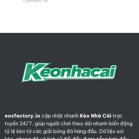
on
Comments Off
Nha
ngày
nhà
Soi
vs
12/7:
vua
kèo,
Bỉ
Bản
tỷ
7h00
lĩnh
lệ
ngày
Tam
cược
11/7:
Sư
Pháp
Bản
vs
lĩnh
Morocco
nhà
3h
vua
ngày
10/7:
Bản
lĩnh
Les
Bleus
eosfactory.io
cập nhật nhanh
Kèo Nhà Cái
trực
tuyến 24/7, giúp người chơi theo dõi nhanh biến động
tỷ lệ kèo từ các giải bóng đá hàng đầu. Dữ liệu soi
kèo, phong độ và lịch sử đối đầu được tổng hợp đầy