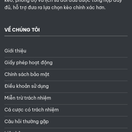
đủ, hỗ trợ đưa ra lựa chọn kèo chính xác hơn.
VỀ CHÚNG TÔI
Giới thiệu
Giấy phép hoạt động
Chính sách bảo mật
Điều khoản sử dụng
Miễn trừ trách nhiệm
Cá cược có trách nhiệm
Câu hỏi thường gặp