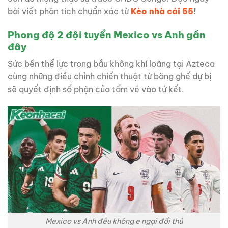
bài viết phân tích chuẩn xác từ
Kèo nhà cái 55
!
Phong độ 2 đội tuyển Mexico vs Anh gần
đây
Sức bền thể lực trong bầu không khí loãng tại Azteca
cùng những điều chỉnh chiến thuật từ băng ghế dự bị
sẽ quyết định số phận của tấm vé vào tứ kết.
Mexico vs Anh đều không e ngại đối thủ