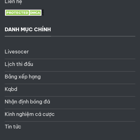
Liên hệ
DANH MỤC CHÍNH
Livesocer
Lịch thi đấu
Bảng xếp hạng
Kqbd
Nhận định bóng đá
Kinh nghiệm cá cược
Tin tức