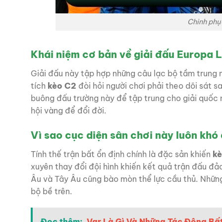
Chinh phụ
Khái niệm cơ bản về giải đấu Europa L
Giải đấu này tập hợp những câu lạc bộ tầm trung 
tích
kèo C2
đòi hỏi người chơi phải theo dõi sát s
buông đấu trường này để tập trung cho giải quốc n
hội vàng để đổi đời.
Vì sao cục diện sân chơi này luôn khó
Tính thế trận bất ổn định chính là đặc sản khiến
k
xuyên thay đổi đội hình khiến kết quả trận đấu đả
Âu và Tây Âu cũng bào mòn thể lực cầu thủ. Những 
bộ bề trên.
Đọc thêm:
Var Là Gì Và Những Tác Động Bấ