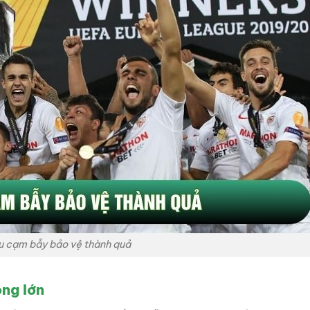
u cạm bẫy bảo vệ thành quả
óng lớn