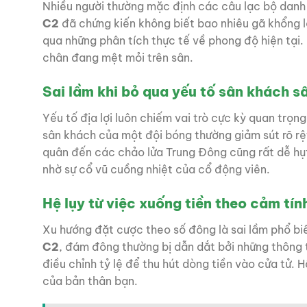
Nhiều người thường mặc định các câu lạc bộ danh 
C2
đã chứng kiến không biết bao nhiêu gã khổng lồ
qua những phân tích thực tế về phong độ hiện tại.
chân đang mệt mỏi trên sân.
Sai lầm khi bỏ qua yếu tố sân khách s
Yếu tố địa lợi luôn chiếm vai trò cực kỳ quan trọng
sân khách của một đội bóng thường giảm sút rõ rệ
quân đến các chảo lửa Trung Đông cũng rất dễ hụt
nhờ sự cổ vũ cuồng nhiệt của cổ động viên.
Hệ lụy từ việc xuống tiền theo cảm tí
Xu hướng đặt cược theo số đông là sai lầm phổ bi
C2
, đám đông thường bị dẫn dắt bởi những thông t
điều chỉnh tỷ lệ để thu hút dòng tiền vào cửa tử. H
của bản thân bạn.