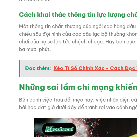
Cách khai thác thông tin lực lượng ch
Một thông tin chấn thương của ngôi sao hàng đầu 
chiều sâu đội hình của các câu lạc bộ thường khôn
chơi của họ sẽ lập tức chệch choạc. Hãy tích cực 
ba mươi phút.
Đọc thêm:
Kèo Tỉ Số Chính Xác - Cách Đọc 
Những sai lầm chí mạng khiế
Bên cạnh việc trau dồi mẹo hay, việc nhận diện c
bài học đắt giá dưới đây để tránh rơi vào cảnh ng