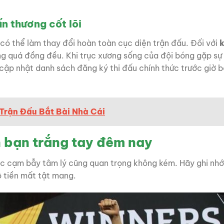
ấn thương cốt lõi
có thể làm thay đổi hoàn toàn cục diện trận đấu. Đối với
g quá đồng đều. Khi trục xương sống của đội bóng gặp sự c
cập nhật danh sách đăng ký thi đấu chính thức trước giờ b
Trận Đấu Bắt Bài Nhà Cái
n bạn trắng tay đêm nay
ác cạm bẫy tâm lý cũng quan trọng không kém. Hãy ghi nh
ộ tiền mất tật mang.