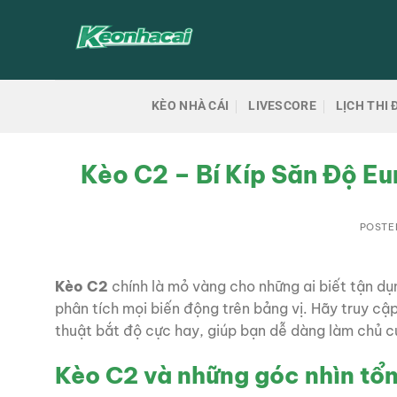
Skip
to
content
KÈO NHÀ CÁI
LIVESCORE
LỊCH THI 
Kèo C2 – Bí Kíp Săn Độ E
POSTE
Kèo C2
chính là mỏ vàng cho những ai biết tận dụ
phân tích mọi biến động trên bảng vị. Hãy truy c
thuật bắt độ cực hay, giúp bạn dễ dàng làm chủ c
Kèo C2 và những góc nhìn tổ