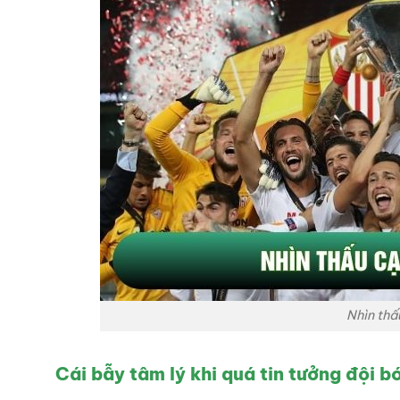
Nhìn thấ
Cái bẫy tâm lý khi quá tin tưởng đội b