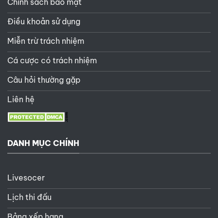
Chính sách bảo mật
Điều khoản sử dụng
Miễn trừ trách nhiệm
Cá cược có trách nhiệm
Câu hỏi thường gặp
Liên hệ
DANH MỤC CHÍNH
Livesocer
Lịch thi đấu
Bảng xếp hạng