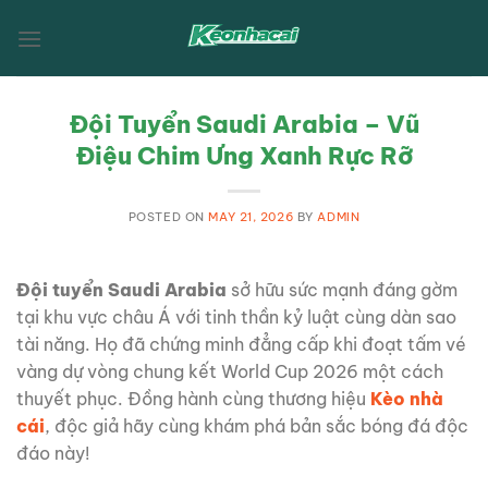
Skip
to
content
Đội Tuyển Saudi Arabia – Vũ
Điệu Chim Ưng Xanh Rực Rỡ
POSTED ON
MAY 21, 2026
BY
ADMIN
Đội tuyển Saudi Arabia
sở hữu sức mạnh đáng gờm
tại khu vực châu Á với tinh thần kỷ luật cùng dàn sao
tài năng. Họ đã chứng minh đẳng cấp khi đoạt tấm vé
vàng dự vòng chung kết World Cup 2026 một cách
thuyết phục. Đồng hành cùng thương hiệu
Kèo nhà
cái
, độc giả hãy cùng khám phá bản sắc bóng đá độc
đáo này!