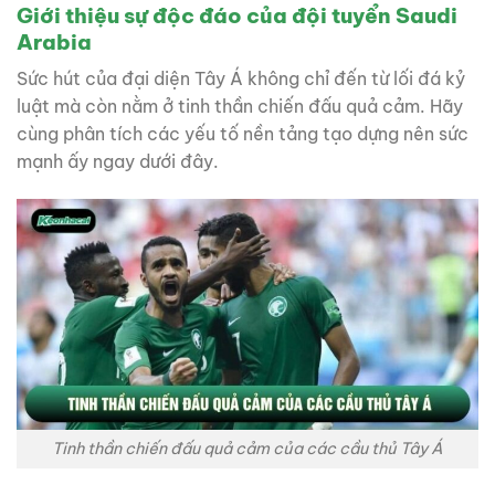
Giới thiệu sự độc đáo của đội tuyển Saudi
Arabia
Sức hút của đại diện Tây Á không chỉ đến từ lối đá kỷ
luật mà còn nằm ở tinh thần chiến đấu quả cảm. Hãy
cùng phân tích các yếu tố nền tảng tạo dựng nên sức
mạnh ấy ngay dưới đây.
Tinh thần chiến đấu quả cảm của các cầu thủ Tây Á