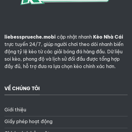
Bleus
liebessprueche.mobi
cập nhật nhanh
Kèo Nhà Cái
trực tuyến 24/7, giúp người chơi theo dõi nhanh biến
động tỷ lệ kèo từ các giải bóng đá hàng đầu. Dữ liệu
soi kèo, phong độ và lịch sử đối đầu được tổng hợp
đầy đủ, hỗ trợ đưa ra lựa chọn kèo chính xác hơn.
VỀ CHÚNG TÔI
Giới thiệu
Giấy phép hoạt động