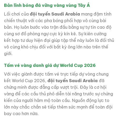
Bản lĩnh bóng đá vững vàng vùng Tây Á
Lối chơi của
đội tuyển Saudi Arabia
mang đậm tính
chiến thuật với các pha bóng phối hợp vô cùng bài
bản. Họ luôn bước vào trận đấu bằng sự tự tin cao độ
cùng sơ đồ phòng ngự cực kỳ kín kẽ. Sự kiên cường
kết hợp tư duy hiện đại giúp tập thể này luôn là đối thủ
vô cùng khó chịu đối với bất kỳ ông lớn nào trên thế
giới.
Tấm vé vàng danh giá dự World Cup 2026
Với việc giành được tấm vé trực tiếp dự vòng chung
kết World Cup 2026,
đội tuyển Saudi Arabia
đã
chứng minh được đẳng cấp vượt trội. Đây là cơ hội
vàng để các cầu thủ phô diễn tài năng trước sự chứng
kiến của người hâm mộ toàn cầu. Nguồn động lực to
lớn này chắc chắn sẽ tiếp thêm sức mạnh để toàn đội
bay cao hơn nữa.