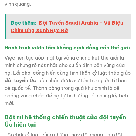
vinh quang.
Đọc thêm:
Đội Tuyển Saudi Arabia - Vũ Điệu
Chim Ưng Xanh Rực Rỡ
Hành trình vươn tầm khẳng định đẳng cấp thế giới
Việc liên tục góp mặt tại vòng chung kết thế giới là
minh chứng rõ nét nhất cho sự ổn định bền vững của
họ. Lối chơi cống hiến cùng tinh thần kỷ luật thép giúp
đội tuyển Úc
luôn nhận được sự tôn trọng lớn từ bạn
bè quốc tế. Thành công trong quá khứ chính là bệ
phóng vững chắc để họ tự tin hướng tới những kỳ tích
mới.
Bật mí hệ thống chiến thuật của đội tuyển
Úc hiện tại
Lối chơi kỷ luật cùng những thay đổi mang tính đột