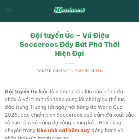
Skip
to
content
Đội tuyển Úc – Vũ Điệu
Socceroos Đầy Bứt Phá Thời
Hiện Đại
POSTED ON
MAY 21, 2026
BY
ADMIN
Đội tuyển Úc
luôn là niềm tự hào lớn của bóng đá
châu Á với tinh thần thép cùng lối chơi giàu thể lực
đặc trưng. Hướng tới ngày hội bóng đá World Cup
2026, các chiến binh Socceroos quả cảm đã xuất sắc
sở hữu tấm vé vàng dự vòng chung kết. Hãy cùng
chuyên trang
Kèo nhà cái hôm nay
đồng hành và
phân tích sức mạnh của họ!