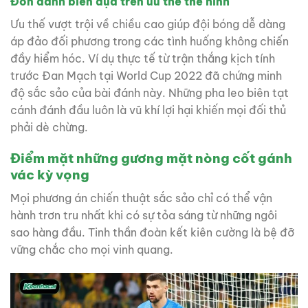
Đòn đánh biên dựa trên ưu thế thể hình
Ưu thế vượt trội về chiều cao giúp đội bóng dễ dàng
áp đảo đối phương trong các tình huống không chiến
đầy hiểm hóc. Ví dụ thực tế từ trận thắng kịch tính
trước Đan Mạch tại World Cup 2022 đã chứng minh
độ sắc sảo của bài đánh này. Những pha leo biên tạt
cánh đánh đầu luôn là vũ khí lợi hại khiến mọi đối thủ
phải dè chừng.
Điểm mặt những gương mặt nòng cốt gánh
vác kỳ vọng
Mọi phương án chiến thuật sắc sảo chỉ có thể vận
hành trơn tru nhất khi có sự tỏa sáng từ những ngôi
sao hàng đầu. Tinh thần đoàn kết kiên cường là bệ đỡ
vững chắc cho mọi vinh quang.