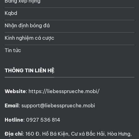
Bảng xếp hạng
Kqbd
Nhận định bóng đá
Kinh nghiệm cá cược
Tin tức
THÔNG TIN LIÊN HỆ
Website
:
https://liebessprueche.mobi/
Email
:
support@liebessprueche.mobi
Hotline
: 0927 536 814
Địa chỉ
: 160 Đ. Hồ Bá Kiện, Cư xá Bắc Hải, Hòa Hưng,