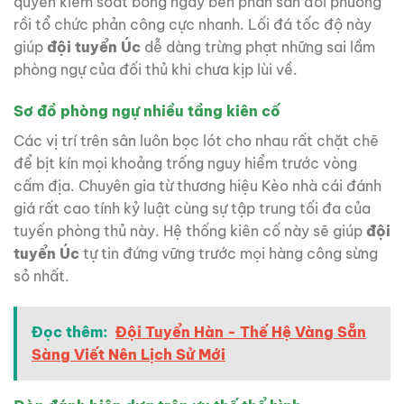
quyền kiểm soát bóng ngay bên phần sân đối phương
rồi tổ chức phản công cực nhanh. Lối đá tốc độ này
giúp
đội tuyển Úc
dễ dàng trừng phạt những sai lầm
phòng ngự của đối thủ khi chưa kịp lùi về.
Sơ đồ phòng ngự nhiều tầng kiên cố
Các vị trí trên sân luôn bọc lót cho nhau rất chặt chẽ
để bịt kín mọi khoảng trống nguy hiểm trước vòng
cấm địa. Chuyên gia từ thương hiệu Kèo nhà cái đánh
giá rất cao tính kỷ luật cùng sự tập trung tối đa của
tuyến phòng thủ này. Hệ thống kiên cố này sẽ giúp
đội
tuyển Úc
tự tin đứng vững trước mọi hàng công sừng
sỏ nhất.
Đọc thêm:
Đội Tuyển Hàn - Thế Hệ Vàng Sẵn
Sàng Viết Nên Lịch Sử Mới