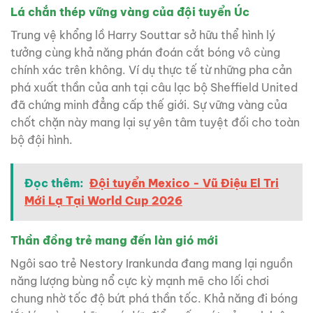
Lá chắn thép vững vàng của đội tuyển Úc
Trung vệ khổng lồ Harry Souttar sở hữu thể hình lý
tưởng cùng khả năng phán đoán cắt bóng vô cùng
chính xác trên không. Ví dụ thực tế từ những pha cản
phá xuất thần của anh tại câu lạc bộ Sheffield United
đã chứng minh đẳng cấp thế giới. Sự vững vàng của
chốt chặn này mang lại sự yên tâm tuyệt đối cho toàn
bộ đội hình.
Đọc thêm:
Đội tuyển Mexico - Vũ Điệu El Tri
Mới Lạ Tại World Cup 2026
Thần đồng trẻ mang đến làn gió mới
Ngôi sao trẻ Nestory Irankunda đang mang lại nguồn
năng lượng bùng nổ cực kỳ mạnh mẽ cho lối chơi
chung nhờ tốc độ bứt phá thần tốc. Khả năng đi bóng