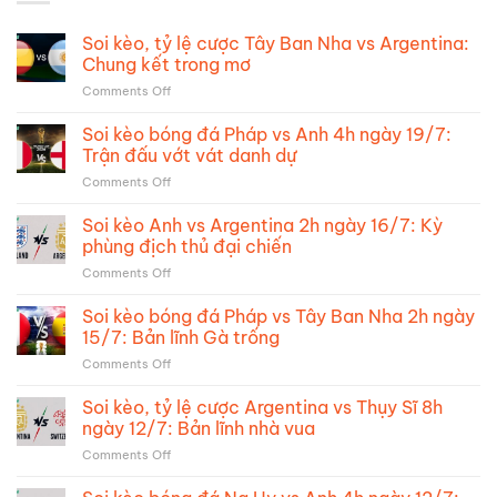
Soi kèo, tỷ lệ cược Tây Ban Nha vs Argentina:
Chung kết trong mơ
on
Comments Off
Soi
kèo,
Soi kèo bóng đá Pháp vs Anh 4h ngày 19/7:
tỷ
Trận đấu vớt vát danh dự
lệ
on
Comments Off
cược
Soi
Tây
kèo
Soi kèo Anh vs Argentina 2h ngày 16/7: Kỳ
Ban
bóng
Nha
phùng địch thủ đại chiến
đá
vs
on
Comments Off
Pháp
Argentina:
Soi
vs
Chung
kèo
Soi kèo bóng đá Pháp vs Tây Ban Nha 2h ngày
Anh
kết
Anh
4h
15/7: Bản lĩnh Gà trống
trong
vs
ngày
mơ
on
Comments Off
Argentina
19/7:
Soi
2h
Trận
kèo
Soi kèo, tỷ lệ cược Argentina vs Thụy Sĩ 8h
ngày
đấu
bóng
16/7:
ngày 12/7: Bản lĩnh nhà vua
vớt
đá
Kỳ
vát
on
Comments Off
Pháp
phùng
danh
Soi
vs
địch
dự
kèo,
Tây