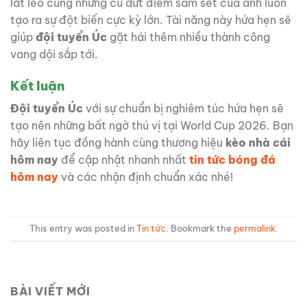
lắt léo cùng những cú dứt điểm sấm sét của anh luôn
tạo ra sự đột biến cực kỳ lớn. Tài năng này hứa hẹn sẽ
giúp
đội tuyển Úc
gặt hái thêm nhiều thành công
vang dội sắp tới.
Kết luận
Đội tuyển Úc
với sự chuẩn bị nghiêm túc hứa hẹn sẽ
tạo nên những bất ngờ thú vị tại World Cup 2026. Bạn
hãy liên tục đồng hành cùng thương hiệu
kèo nhà cái
hôm nay
để cập nhật nhanh nhất
tin tức bóng đá
hôm nay
và các nhận định chuẩn xác nhé!
This entry was posted in
Tin tức
. Bookmark the
permalink
.
BÀI VIẾT MỚI