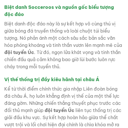
Biệt danh Socceroos và nguồn gốc biểu tượng
độc đáo
Biệt danh độc đáo này là sự kết hợp vô cùng thú vị
giữa bóng đá truyền thống và loài chuột túi biểu
tượng. Nó phản ánh một cách sâu sắc bản sắc văn
hóa phóng khoáng và tinh thần vươn lên mạnh mẽ của
đội tuyển Úc
. Từ đó, ngọn lửa khát vọng và tinh thần
chiến đấu quả cảm không bao giờ lùi bước luôn rực
cháy trong mỗi tuyển thủ.
Vị thế thống trị đầy kiêu hãnh tại châu Á
Kể từ thời điểm chính thức gia nhập Liên đoàn bóng
đá châu Á, họ luôn khẳng định vị thế của một thế lực
đáng gờm. Những chiến thắng thuyết phục trước các
đối thủ mạnh giúp
đội tuyển Úc
liên tục thống trị các
giải đấu khu vực. Sự kết hợp hoàn hảo giữa thể chất
vượt trội và lối chơi hiện đại chính là chìa khóa mở ra