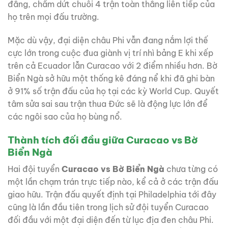
đắng, chấm dứt chuỗi 4 trận toàn thắng liên tiếp của
họ trên mọi đấu trường.
Mặc dù vậy, đại diện châu Phi vẫn đang nắm lợi thế
cực lớn trong cuộc đua giành vị trí nhì bảng E khi xếp
trên cả Ecuador lẫn Curacao với 2 điểm nhiều hơn. Bờ
Biển Ngà sở hữu một thống kê đáng nể khi đã ghi bàn
ở 91% số trận đấu của họ tại các kỳ World Cup. Quyết
tâm sửa sai sau trận thua Đức sẽ là động lực lớn để
các ngôi sao của họ bùng nổ.
Thành tích đối đầu giữa Curacao vs Bờ
Biển Ngà
Hai đội tuyển
Curacao vs Bờ Biển Ngà
chưa từng có
một lần chạm trán trực tiếp nào, kể cả ở các trận đấu
giao hữu. Trận đấu quyết định tại Philadelphia tới đây
cũng là lần đầu tiên trong lịch sử đội tuyển Curacao
đối đầu với một đại diện đến từ lục địa đen châu Phi.