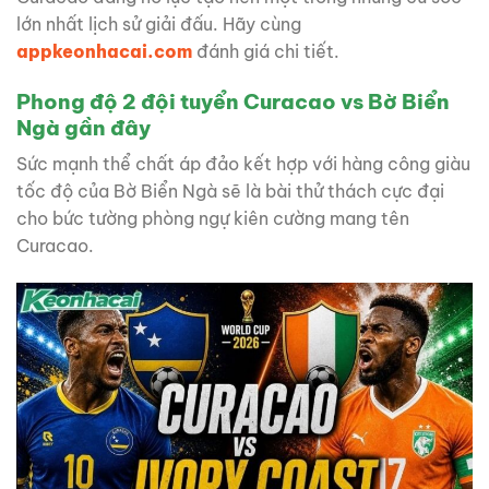
lớn nhất lịch sử giải đấu. Hãy cùng
appkeonhacai.com
đánh giá chi tiết.
Phong độ 2 đội tuyển Curacao vs Bờ Biển
Ngà gần đây
Sức mạnh thể chất áp đảo kết hợp với hàng công giàu
tốc độ của Bờ Biển Ngà sẽ là bài thử thách cực đại
cho bức tường phòng ngự kiên cường mang tên
Curacao.