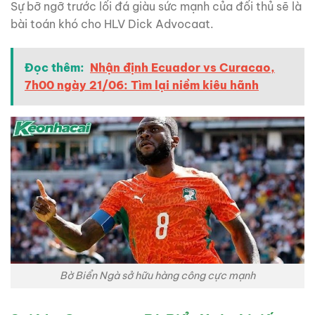
Sự bỡ ngỡ trước lối đá giàu sức mạnh của đối thủ sẽ là
bài toán khó cho HLV Dick Advocaat.
Đọc thêm:
Nhận định Ecuador vs Curacao,
7h00 ngày 21/06: Tìm lại niềm kiêu hãnh
Bờ Biển Ngà sở hữu hàng công cực mạnh