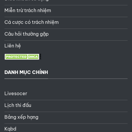
Miễn trừ trách nhiệm
Cá cược có trách nhiệm
Câu hỏi thường gặp
Liên hệ
DANH MỤC CHÍNH
Livesocer
Lịch thi đấu
Bảng xếp hạng
Kqbd