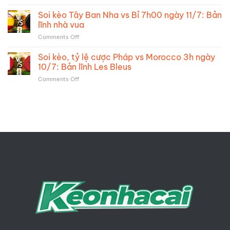
Soi
Argentina
ngày
kèo
Soi kèo Tây Ban Nha vs Bỉ 7h00 ngày 11/7: Bản
vs
15/7:
bóng
Thụy
lĩnh nhà vua
Bản
đá
Sĩ
lĩnh
on
Comments Off
Na
8h
Gà
Soi
Uy
ngày
trống
kèo
Soi kèo, tỷ lệ cược Pháp vs Morocco 3h ngày
vs
12/7:
Tây
Anh
10/7: Bản lĩnh Les Bleus
Bản
Ban
4h
lĩnh
on
Comments Off
Nha
ngày
nhà
Soi
vs
12/7:
vua
kèo,
Bỉ
Bản
tỷ
7h00
lĩnh
lệ
ngày
Tam
cược
11/7:
Sư
Pháp
Bản
vs
lĩnh
Morocco
nhà
3h
vua
ngày
10/7:
Bản
lĩnh
Les
Bleus