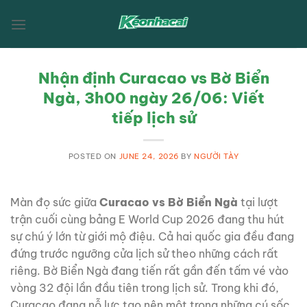
Skip
to
content
Nhận định Curacao vs Bờ Biển
Ngà, 3h00 ngày 26/06: Viết
tiếp lịch sử
POSTED ON
JUNE 24, 2026
BY
NGƯỜI TÀY
Màn đọ sức giữa
Curacao vs Bờ Biển Ngà
tại lượt
trận cuối cùng bảng E World Cup 2026 đang thu hút
sự chú ý lớn từ giới mộ điệu. Cả hai quốc gia đều đang
đứng trước ngưỡng cửa lịch sử theo những cách rất
riêng. Bờ Biển Ngà đang tiến rất gần đến tấm vé vào
vòng 32 đội lần đầu tiên trong lịch sử. Trong khi đó,
Curacao đang nỗ lực tạo nên một trong những cú sốc