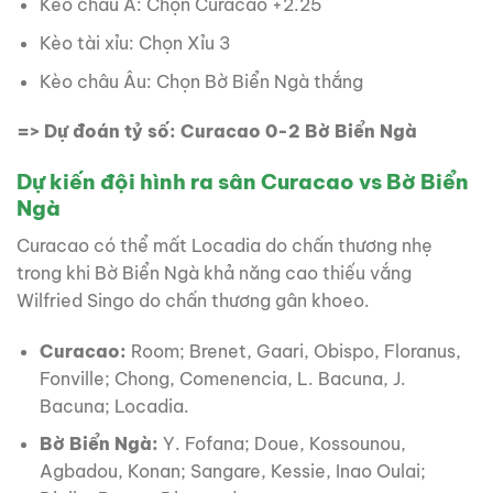
Kèo châu Á: Chọn Curacao +2.25
Kèo tài xỉu: Chọn Xỉu 3
Kèo châu Âu: Chọn Bờ Biển Ngà thắng
=> Dự đoán tỷ số: Curacao 0-2 Bờ Biển Ngà
Dự kiến đội hình ra sân Curacao vs Bờ Biển
Ngà
Curacao có thể mất Locadia do chấn thương nhẹ
trong khi Bờ Biển Ngà khả năng cao thiếu vắng
Wilfried Singo do chấn thương gân khoeo.
Curacao:
Room; Brenet, Gaari, Obispo, Floranus,
Fonville; Chong, Comenencia, L. Bacuna, J.
Bacuna; Locadia.
Bờ Biển Ngà:
Y. Fofana; Doue, Kossounou,
Agbadou, Konan; Sangare, Kessie, Inao Oulai;