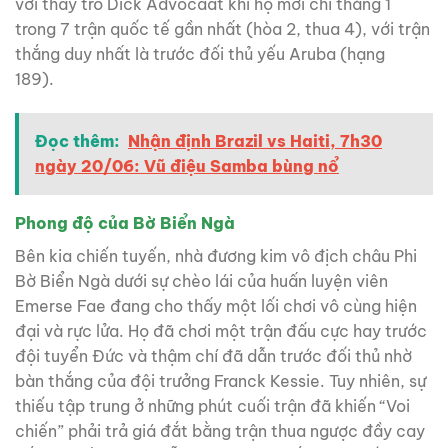
với thầy trò Dick Advocaat khi họ mới chỉ thắng 1
trong 7 trận quốc tế gần nhất (hòa 2, thua 4), với trận
thắng duy nhất là trước đối thủ yếu Aruba (hạng
189).
Đọc thêm:
Nhận định Brazil vs Haiti, 7h30
ngày 20/06: Vũ điệu Samba bùng nổ
Phong độ của Bờ Biển Ngà
Bên kia chiến tuyến, nhà đương kim vô địch châu Phi
Bờ Biển Ngà dưới sự chèo lái của huấn luyện viên
Emerse Fae đang cho thấy một lối chơi vô cùng hiện
đại và rực lửa. Họ đã chơi một trận đấu cực hay trước
đội tuyển Đức và thậm chí đã dẫn trước đối thủ nhờ
bàn thắng của đội trưởng Franck Kessie. Tuy nhiên, sự
thiếu tập trung ở những phút cuối trận đã khiến “Voi
chiến” phải trả giá đắt bằng trận thua ngược đầy cay