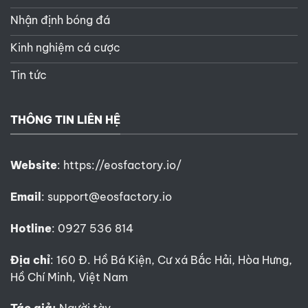
Nhận định bóng đá
Kinh nghiệm cá cược
Tin tức
THÔNG TIN LIÊN HỆ
Website
:
https://eosfactory.io/
Email
:
support@eosfactory.io
Hotline
: 0927 536 814
Địa chỉ
: 160 Đ. Hồ Bá Kiện, Cư xá Bắc Hải, Hòa Hưng,
Hồ Chí Minh, Việt Nam