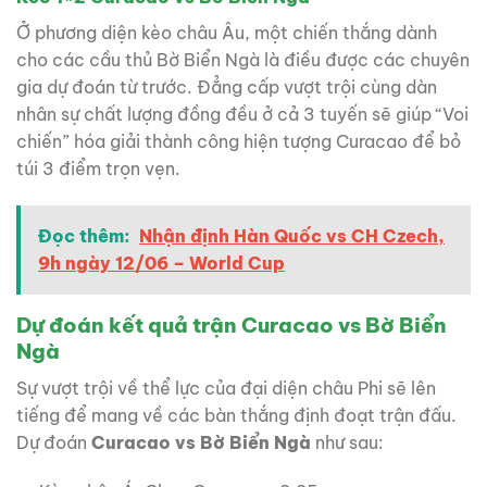
Ở phương diện kèo châu Âu, một chiến thắng dành
cho các cầu thủ Bờ Biển Ngà là điều được các chuyên
gia dự đoán từ trước. Đẳng cấp vượt trội cùng dàn
nhân sự chất lượng đồng đều ở cả 3 tuyến sẽ giúp “Voi
chiến” hóa giải thành công hiện tượng Curacao để bỏ
túi 3 điểm trọn vẹn.
Đọc thêm:
Nhận định Hàn Quốc vs CH Czech,
9h ngày 12/06 – World Cup
Dự đoán kết quả trận Curacao vs Bờ Biển
Ngà
Sự vượt trội về thể lực của đại diện châu Phi sẽ lên
tiếng để mang về các bàn thắng định đoạt trận đấu.
Dự đoán
Curacao vs Bờ Biển Ngà
như sau: