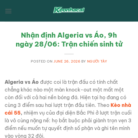
Skip
to
content
Nhận định Algeria vs Áo, 9h
ngày 28/06: Trận chiến sinh tử
POSTED ON
JUNE 26, 2026
BY
NGƯỜI TÀY
Algeria vs Áo
được coi là trận đấu có tính chất
chẳng khác nào một màn knock-out một mất một
còn đối với cả hai nền bóng đá. Hiện tại họ đang có
cùng 3 điểm sau hai lượt trận đầu tiên. Theo
Kèo nhà
cái 55
,
nhiệm vụ của đại diện Bắc Phi ở lượt trận cuối
là vô cùng nặng nề: họ bắt buộc phải giành trọn vẹn 3
điểm nếu muốn tự quyết định số phận và ghi tên mình
vào vòng 32 đội.