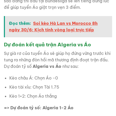
sao đang thi đấu tại Bundesliga sẽ lên tiếng đúng lúc
để giúp tuyển Áo giật trọn vẹn 3 điểm.
Đọc thêm:
Soi kèo Hà Lan vs Morocco 8h
ngày 30/6: Kịch tính vòng loại trực tiếp
Dự đoán kết quả trận Algeria vs Áo
Sự già rơ của tuyển Áo sẽ giúp họ đứng vững trước khi
tung ra những đòn hồi mã thương định đoạt trận đấu.
Dự đoán tỷ số
Algeria vs Áo
như sau:
Kèo châu Á: Chọn Áo -0
Kèo tài xỉu: Chọn Tài 1.75
Kèo 1×2: Chọn Áo thắng
=> Dự đoán tỷ số: Algeria 1-2 Áo