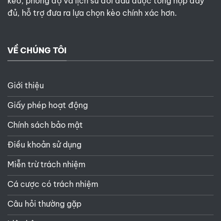
kèo, phong độ và lịch sử đối đầu được tổng hợp đầy
đủ, hỗ trợ đưa ra lựa chọn kèo chính xác hơn.
VỀ CHÚNG TÔI
Giới thiệu
Giấy phép hoạt động
Chính sách bảo mật
Điều khoản sử dụng
Miễn trừ trách nhiệm
Cá cược có trách nhiệm
Câu hỏi thường gặp