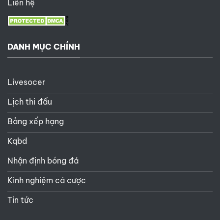
Liên hệ
DANH MỤC CHÍNH
Livesocer
Lịch thi đấu
Bảng xếp hạng
Kqbd
Nhận định bóng đá
Kinh nghiệm cá cược
Tin tức