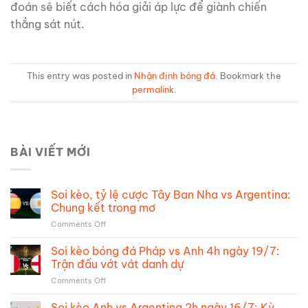
đoán sẽ biết cách hóa giải áp lực để giành chiến
thắng sát nút.
This entry was posted in
Nhận định bóng đá
. Bookmark the
permalink
.
BÀI VIẾT MỚI
Soi kèo, tỷ lệ cược Tây Ban Nha vs Argentina:
Chung kết trong mơ
on
Comments Off
Soi
kèo,
Soi kèo bóng đá Pháp vs Anh 4h ngày 19/7:
tỷ
Trận đấu vớt vát danh dự
lệ
on
Comments Off
cược
Soi
Tây
kèo
Soi kèo Anh vs Argentina 2h ngày 16/7: Kỳ
Ban