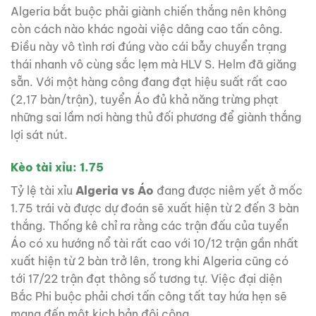
Algeria bắt buộc phải giành chiến thắng nên không
còn cách nào khác ngoài việc dâng cao tấn công.
Điều này vô tình rơi đúng vào cái bẫy chuyển trạng
thái nhanh vô cùng sắc lẹm mà HLV S. Helm đã giăng
sẵn. Với một hàng công đang đạt hiệu suất rất cao
(2,17 bàn/trận), tuyển Áo đủ khả năng trừng phạt
những sai lầm nơi hàng thủ đối phương để giành thắng
lợi sát nút.
Kèo tài xỉu: 1.75
Tỷ lệ tài xỉu
Algeria vs Áo
đang được niêm yết ở mốc
1.75 trái và được dự đoán sẽ xuất hiện từ 2 đến 3 bàn
thắng. Thống kê chỉ ra rằng các trận đấu của tuyển
Áo có xu hướng nổ tài rất cao với 10/12 trận gần nhất
xuất hiện từ 2 bàn trở lên, trong khi Algeria cũng có
tới 17/22 trận đạt thông số tương tự. Việc đại diện
Bắc Phi buộc phải chơi tấn công tất tay hứa hẹn sẽ
mang đến một kịch bản đôi công.