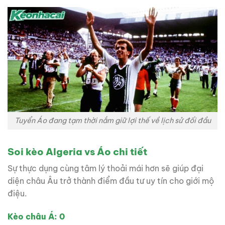
Tuyển Áo đang tạm thời nắm giữ lợi thế về lịch sử đối đầu
Soi kèo Algeria vs Áo chi tiết
Sự thực dụng cùng tâm lý thoải mái hơn sẽ giúp đại
diện châu Âu trở thành điểm đầu tư uy tín cho giới mộ
điệu.
Kèo châu Á: 0