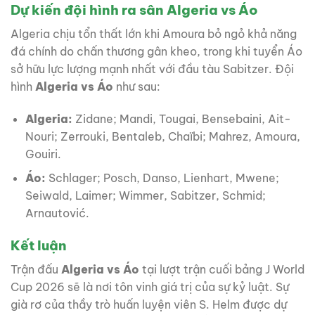
Dự kiến đội hình ra sân Algeria vs Áo
Algeria chịu tổn thất lớn khi Amoura bỏ ngỏ khả năng
đá chính do chấn thương gân kheo, trong khi tuyển Áo
sở hữu lực lượng mạnh nhất với đầu tàu Sabitzer. Đội
hình
Algeria vs Áo
như sau:
Algeria:
Zidane; Mandi, Tougai, Bensebaini, Ait-
Nouri; Zerrouki, Bentaleb, Chaïbi; Mahrez, Amoura,
Gouiri.
Áo:
Schlager; Posch, Danso, Lienhart, Mwene;
Seiwald, Laimer; Wimmer, Sabitzer, Schmid;
Arnautović.
Kết luận
Trận đấu
Algeria vs Áo
tại lượt trận cuối bảng J World
Cup 2026 sẽ là nơi tôn vinh giá trị của sự kỷ luật. Sự
già rơ của thầy trò huấn luyện viên S. Helm được dự