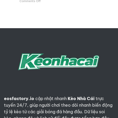
on
Comments Off
Nha
ngày
nhà
Soi
vs
12/7:
vua
kèo,
Bỉ
Bản
tỷ
7h00
lĩnh
lệ
ngày
Tam
cược
11/7:
Sư
Pháp
Bản
vs
lĩnh
Morocco
nhà
3h
vua
ngày
10/7:
Bản
lĩnh
Les
Bleus
eosfactory.io
cập nhật nhanh
Kèo Nhà Cái
trực
tuyến 24/7, giúp người chơi theo dõi nhanh biến động
tỷ lệ kèo từ các giải bóng đá hàng đầu. Dữ liệu soi