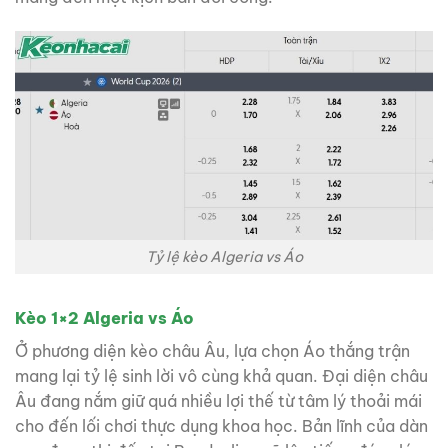
Tỷ lệ kèo Algeria vs Áo
Kèo 1×2 Algeria vs Áo
Ở phương diện kèo châu Âu, lựa chọn Áo thắng trận
mang lại tỷ lệ sinh lời vô cùng khả quan. Đại diện châu
Âu đang nắm giữ quá nhiều lợi thế từ tâm lý thoải mái
cho đến lối chơi thực dụng khoa học. Bản lĩnh của dàn