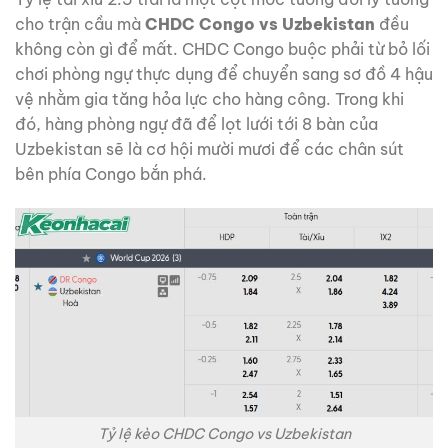
cho trận cầu mà
CHDC Congo vs Uzbekistan
đều
không còn gì để mất. CHDC Congo buộc phải từ bỏ lối
chơi phòng ngự thực dụng để chuyển sang sơ đồ 4 hậu
vệ nhằm gia tăng hỏa lực cho hàng công. Trong khi
đó, hàng phòng ngự đã để lọt lưới tới 8 bàn của
Uzbekistan sẽ là cơ hội mười mươi để các chân sút
bên phía Congo bắn phá.
Tỷ lệ kèo CHDC Congo vs Uzbekistan