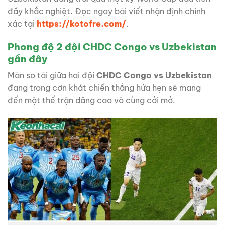
đầy khắc nghiệt. Đọc ngay bài viết nhận định chính
xác tại
https://kotofre.com/
.
Phong độ 2 đội CHDC Congo vs Uzbekistan
gần đây
Màn so tài giữa hai đội
CHDC Congo vs Uzbekistan
đang trong cơn khát chiến thắng hứa hẹn sẽ mang
đến một thế trận dâng cao vô cùng cởi mở.