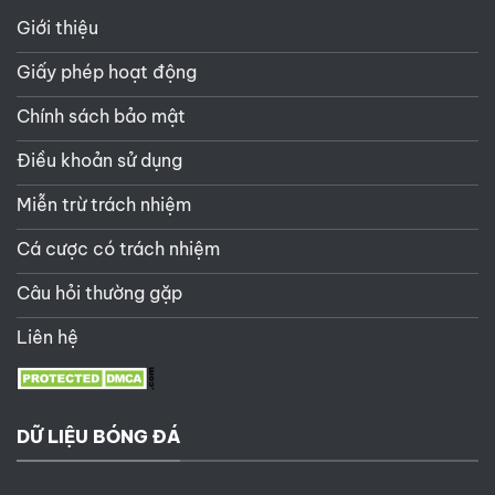
Giới thiệu
Giấy phép hoạt động
Chính sách bảo mật
Điều khoản sử dụng
Miễn trừ trách nhiệm
Cá cược có trách nhiệm
Câu hỏi thường gặp
Liên hệ
DỮ LIỆU BÓNG ĐÁ