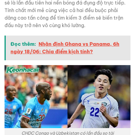
sẽ là lần đầu tiên hai nền bóng đá đụng độ trực tiếp.
Tính chất mới mẻ cùng việc cả hai đều buộc phải
dâng cao tấn công để tìm kiếm 3 điểm sẽ biến trận
đấu này trở nên vô cùng khó lường.
Đọc thêm:
Nhận định Ghana vs Panama, 6h
ngày 18/06: Chia điểm kịch tính?
CHDC Congo và Uzbekistan có lần đầu so tài