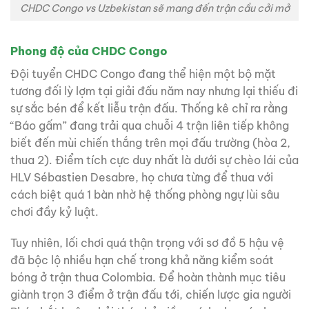
CHDC Congo vs Uzbekistan sẽ mang đến trận cầu cởi mở
Phong độ của CHDC Congo
Đội tuyển CHDC Congo đang thể hiện một bộ mặt
tương đối lỳ lợm tại giải đấu năm nay nhưng lại thiếu đi
sự sắc bén để kết liễu trận đấu. Thống kê chỉ ra rằng
“Báo gấm” đang trải qua chuỗi 4 trận liên tiếp không
biết đến mùi chiến thắng trên mọi đấu trường (hòa 2,
thua 2). Điểm tích cực duy nhất là dưới sự chèo lái của
HLV Sébastien Desabre, họ chưa từng để thua với
cách biệt quá 1 bàn nhờ hệ thống phòng ngự lùi sâu
chơi đầy kỷ luật.
Tuy nhiên, lối chơi quá thận trọng với sơ đồ 5 hậu vệ
đã bộc lộ nhiều hạn chế trong khả năng kiểm soát
bóng ở trận thua Colombia. Để hoàn thành mục tiêu
giành trọn 3 điểm ở trận đấu tới, chiến lược gia người