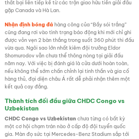
thất bại liên tiếp kể từ các trận giao hữu tiền giải đấu
gặp Canada và Hà Lan.
Nhận định bóng đá
hàng công của “Bầy sói trắng”
cũng đang rơi vào tình trạng báo động khi mới chỉ ghi
được vỏn vẹn 2 bàn thắng trong suốt 360 phút thi đấu
vừa qua. Ngôi sao lớn nhất kiêm đội trưởng Eldor
Shomurodov vẫn chưa thể thông nòng tại giải đấu
năm nay. Với việc bị đánh giá là cửa dưới hoàn toàn,
nếu không thể sớm chấn chỉnh lại tinh thần và gia cố
hàng thủ, đại diện châu Á rất dễ phải nhận thêm một
kết quả cay đắng.
Thành tích đối đầu giữa CHDC Congo vs
Uzbekistan
CHDC Congo vs Uzbekistan
chưa từng có bất kỳ
một cơ hội chạm trán nào ở cấp độ đội tuyển quốc
gia. Màn đọ sức tại Mercedes-Benz Stadium sắp tới