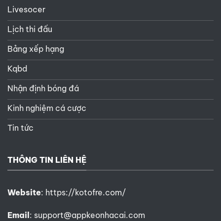
Livesocer
Lịch thi đấu
Bảng xếp hạng
Kqbd
Nhận định bóng đá
Kinh nghiệm cá cược
Tin tức
THÔNG TIN LIÊN HỆ
Website
:
https://kotofre.com/
Email
:
support@appkeonhacai.com