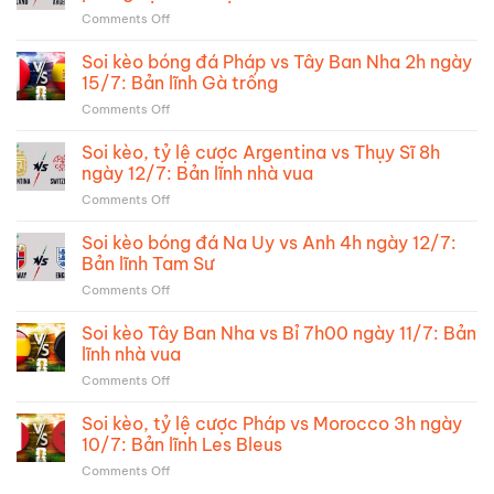
đá
vs
on
Comments Off
Pháp
Argentina:
Soi
vs
Chung
kèo
Soi kèo bóng đá Pháp vs Tây Ban Nha 2h ngày
Anh
kết
Anh
4h
15/7: Bản lĩnh Gà trống
trong
vs
ngày
mơ
on
Comments Off
Argentina
19/7:
Soi
2h
Trận
kèo
Soi kèo, tỷ lệ cược Argentina vs Thụy Sĩ 8h
ngày
đấu
bóng
16/7:
ngày 12/7: Bản lĩnh nhà vua
vớt
đá
Kỳ
vát
on
Comments Off
Pháp
phùng
danh
Soi
vs
địch
dự
kèo,
Soi kèo bóng đá Na Uy vs Anh 4h ngày 12/7:
Tây
thủ
tỷ
Ban
Bản lĩnh Tam Sư
đại
lệ
Nha
chiến
on
Comments Off
cược
2h
Soi
Argentina
ngày
kèo
Soi kèo Tây Ban Nha vs Bỉ 7h00 ngày 11/7: Bản
vs
15/7:
bóng
Thụy
lĩnh nhà vua
Bản
đá
Sĩ
lĩnh
on
Comments Off
Na
8h
Gà
Soi
Uy
ngày
trống
kèo
Soi kèo, tỷ lệ cược Pháp vs Morocco 3h ngày
vs
12/7:
Tây
Anh
10/7: Bản lĩnh Les Bleus
Bản
Ban
4h
lĩnh
on
Comments Off
Nha
ngày
nhà
Soi
vs