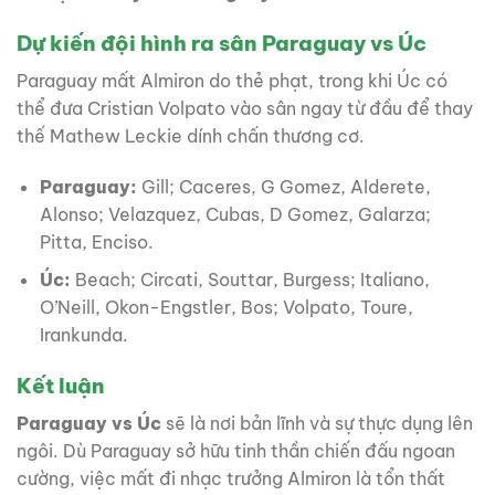
Dự kiến đội hình ra sân Paraguay vs Úc
Paraguay mất Almiron do thẻ phạt, trong khi Úc có
thể đưa Cristian Volpato vào sân ngay từ đầu để thay
thế Mathew Leckie dính chấn thương cơ.
Paraguay:
Gill; Caceres, G Gomez, Alderete,
Alonso; Velazquez, Cubas, D Gomez, Galarza;
Pitta, Enciso.
Úc:
Beach; Circati, Souttar, Burgess; Italiano,
O’Neill, Okon-Engstler, Bos; Volpato, Toure,
Irankunda.
Kết luận
Paraguay vs Úc
sẽ là nơi bản lĩnh và sự thực dụng lên
ngôi. Dù Paraguay sở hữu tinh thần chiến đấu ngoan
cường, việc mất đi nhạc trưởng Almiron là tổn thất