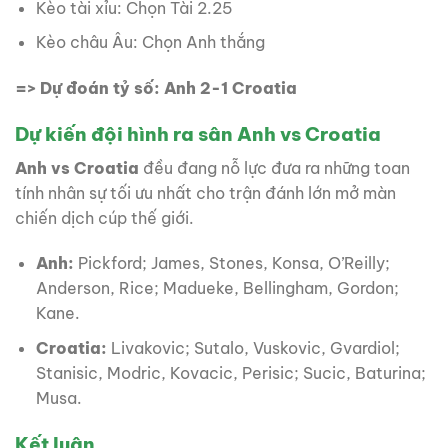
Kèo tài xỉu: Chọn Tài 2.25
Kèo châu Âu: Chọn Anh thắng
=> Dự đoán tỷ số: Anh 2-1 Croatia
Dự kiến đội hình ra sân Anh vs Croatia
Anh vs Croatia
đều đang nỗ lực đưa ra những toan
tính nhân sự tối ưu nhất cho trận đánh lớn mở màn
chiến dịch cúp thế giới.
Anh:
Pickford; James, Stones, Konsa, O’Reilly;
Anderson, Rice; Madueke, Bellingham, Gordon;
Kane.
Croatia:
Livakovic; Sutalo, Vuskovic, Gvardiol;
Stanisic, Modric, Kovacic, Perisic; Sucic, Baturina;
Musa.
Kết luận