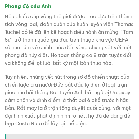
Phong độ của Anh
Nếu chiếc cúp vàng thế giới được trao dựa trên thành
tích vòng loại, đoàn quân của huấn luyện viên Thomas
Tuchel có lẽ đã lên kế hoạch diễu hành ăn mừng. “Tam
Sư” trở thành quốc gia đầu tiên thuộc khu vực UEFA
sở hữu tấm vé chính thức đến vòng chung kết với một
phong độ hủy diệt. Họ toàn thắng cả 8 trận tuyệt đối
và không để lọt lưới bất kỳ một bàn thua nào.
Tuy nhiên, những vết nứt trong sơ đồ chiến thuật của
chiến lược gia người Đức bắt đầu lộ diện ở loạt trận
giao hữu hồi tháng Ba. Tuyển Anh bất ngờ bị Uruguay
cầm chân và đỉnh điểm là thất bại ê chề trước Nhật
Bản. Rất may là ở trận tổng duyệt cuối cùng, với một
đội hình xuất phát định hình rõ nét, họ đã dễ dàng đè
bẹp Costa Rica để lấy lại thể diện.