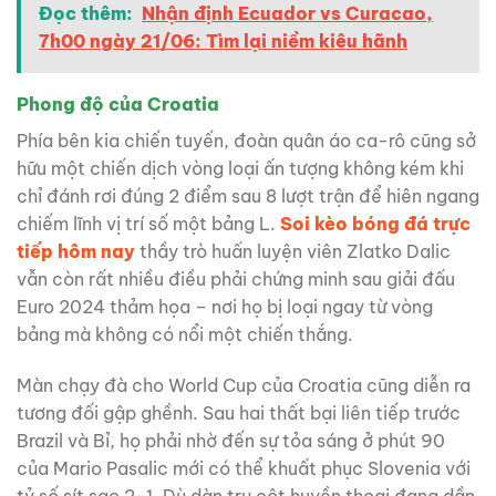
Đọc thêm:
Nhận định Ecuador vs Curacao,
7h00 ngày 21/06: Tìm lại niềm kiêu hãnh
Phong độ của Croatia
Phía bên kia chiến tuyến, đoàn quân áo ca-rô cũng sở
hữu một chiến dịch vòng loại ấn tượng không kém khi
chỉ đánh rơi đúng 2 điểm sau 8 lượt trận để hiên ngang
chiếm lĩnh vị trí số một bảng L.
Soi kèo bóng đá trực
tiếp hôm nay
thầy trò huấn luyện viên Zlatko Dalic
vẫn còn rất nhiều điều phải chứng minh sau giải đấu
Euro 2024 thảm họa – nơi họ bị loại ngay từ vòng
bảng mà không có nổi một chiến thắng.
Màn chạy đà cho World Cup của Croatia cũng diễn ra
tương đối gập ghềnh. Sau hai thất bại liên tiếp trước
Brazil và Bỉ, họ phải nhờ đến sự tỏa sáng ở phút 90
của Mario Pasalic mới có thể khuất phục Slovenia với