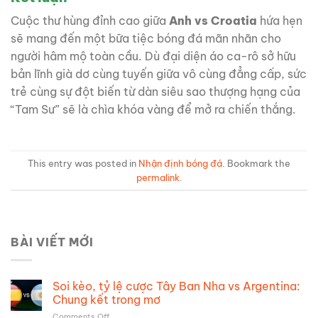
Cuộc thư hùng đỉnh cao giữa
Anh vs Croatia
hứa hẹn
sẽ mang đến một bữa tiệc bóng đá mãn nhãn cho
người hâm mộ toàn cầu. Dù đại diện áo ca-rô sở hữu
bản lĩnh già dơ cùng tuyến giữa vô cùng đẳng cấp, sức
trẻ cùng sự đột biến từ dàn siêu sao thượng hạng của
“Tam Sư” sẽ là chìa khóa vàng để mở ra chiến thắng.
This entry was posted in
Nhận định bóng đá
. Bookmark the
permalink
.
BÀI VIẾT MỚI
Soi kèo, tỷ lệ cược Tây Ban Nha vs Argentina:
Chung kết trong mơ
on
Comments Off