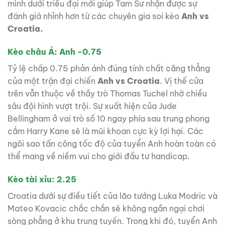
mình dưới triều đại mới giúp Tam Sư nhận được sự
đánh giá nhỉnh hơn từ các chuyên gia soi kèo
Anh vs
Croatia.
Kèo châu Á: Anh -0.75
Tỷ lệ chấp 0.75 phản ánh đúng tính chất căng thẳng
của một trận đại chiến
Anh vs Croatia
. Vị thế cửa
trên vẫn thuộc về thầy trò Thomas Tuchel nhờ chiều
sâu đội hình vượt trội. Sự xuất hiện của Jude
Bellingham ở vai trò số 10 ngay phía sau trung phong
cắm Harry Kane sẽ là mũi khoan cực kỳ lợi hại. Các
ngôi sao tấn công tốc độ của tuyển Anh hoàn toàn có
thể mang về niềm vui cho giới đầu tư handicap.
Kèo tài xỉu: 2.25
Croatia dưới sự điều tiết của lão tướng Luka Modric và
Mateo Kovacic chắc chắn sẽ không ngần ngại chơi
sòng phẳng ở khu trung tuyến. Trong khi đó, tuyển Anh