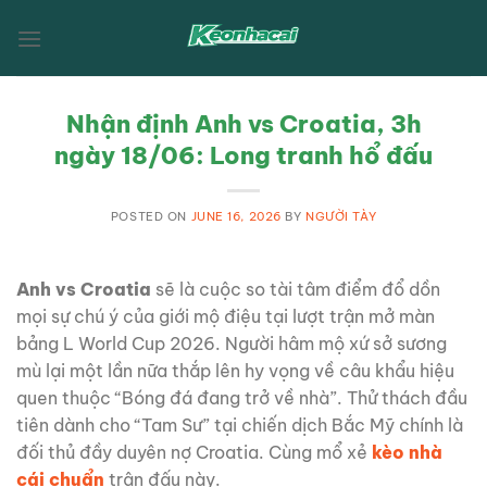
Skip
to
content
Nhận định Anh vs Croatia, 3h
ngày 18/06: Long tranh hổ đấu
POSTED ON
JUNE 16, 2026
BY
NGƯỜI TÀY
Anh vs Croatia
sẽ là cuộc so tài tâm điểm đổ dồn
mọi sự chú ý của giới mộ điệu tại lượt trận mở màn
bảng L World Cup 2026. Người hâm mộ xứ sở sương
mù lại một lần nữa thắp lên hy vọng về câu khẩu hiệu
quen thuộc “Bóng đá đang trở về nhà”. Thử thách đầu
tiên dành cho “Tam Sư” tại chiến dịch Bắc Mỹ chính là
đối thủ đầy duyên nợ Croatia. Cùng mổ xẻ
kèo nhà
cái chuẩn
trận đấu này.