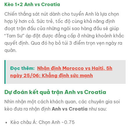
Kèo 1×2 Anh vs Croatia
Chiến thắng sát nút dành cho tuyển Anh là lựa chọn
hợp lý hơn cả. Sức trẻ, tốc độ cùng khả năng định
đoạt trận đấu của những ngôi sao hàng đầu sẽ giúp
“Tam Sư” áp đặt được đẳng cấp ở những khoảnh khắc
quyết định. Qua đó họ bỏ túi 3 điểm trọn vẹn ngày ra
quân.
Đọc thêm:
Nhận định Morocco vs Haiti, 5h
ngày 25/06: Khẳng định sức mạnh
Dự đoán kết quả trận Anh vs Croatia
Nhìn nhận một cách khách quan, các chuyên gia soi
kèo đưa ra nhận định
Anh vs Croatia
như sau:
Kèo châu Á: Chọn Anh -0.75