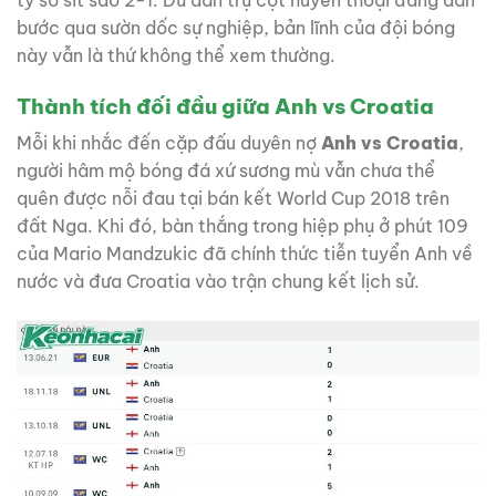
tỷ số sít sao 2-1. Dù dàn trụ cột huyền thoại đang dần
bước qua sườn dốc sự nghiệp, bản lĩnh của đội bóng
này vẫn là thứ không thể xem thường.
Thành tích đối đầu giữa Anh vs Croatia
Mỗi khi nhắc đến cặp đấu duyên nợ
Anh vs Croatia
,
người hâm mộ bóng đá xứ sương mù vẫn chưa thể
quên được nỗi đau tại bán kết World Cup 2018 trên
đất Nga. Khi đó, bàn thắng trong hiệp phụ ở phút 109
của Mario Mandzukic đã chính thức tiễn tuyển Anh về
nước và đưa Croatia vào trận chung kết lịch sử.