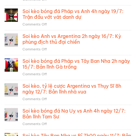
Soi
kèo,
Soi kèo bóng đá Pháp vs Anh 4h ngày 19/7:
tỷ
Trận đấu vớt vát danh dự
lệ
on
Comments Off
cược
Soi
Tây
kèo
Soi kèo Anh vs Argentina 2h ngày 16/7: Kỳ
Ban
bóng
Nha
phùng địch thủ đại chiến
đá
vs
on
Comments Off
Pháp
Argentina:
Soi
vs
Chung
kèo
Soi kèo bóng đá Pháp vs Tây Ban Nha 2h ngày
Anh
kết
Anh
4h
15/7: Bản lĩnh Gà trống
trong
vs
ngày
mơ
on
Comments Off
Argentina
19/7:
Soi
2h
Trận
kèo
Soi kèo, tỷ lệ cược Argentina vs Thụy Sĩ 8h
ngày
đấu
bóng
16/7:
ngày 12/7: Bản lĩnh nhà vua
vớt
đá
Kỳ
vát
on
Comments Off
Pháp
phùng
danh
Soi
vs
địch
dự
kèo,
Soi kèo bóng đá Na Uy vs Anh 4h ngày 12/7:
Tây
thủ
tỷ
Ban
Bản lĩnh Tam Sư
đại
lệ
Nha
chiến
on
Comments Off
cược
2h
Soi
Argentina
ngày
kèo
Soi kèo Tây Ban Nha vs Bỉ 7h00 ngày 11/7: Bản
vs
15/7: