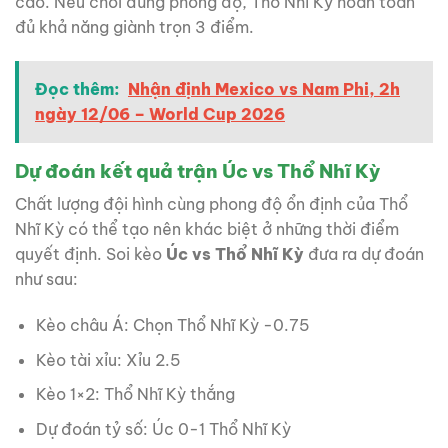
cao. Nếu chơi đúng phong độ, Thổ Nhĩ Kỳ hoàn toàn
đủ khả năng giành trọn 3 điểm.
Đọc thêm:
Nhận định Mexico vs Nam Phi, 2h
ngày 12/06 – World Cup 2026
Dự đoán kết quả trận Úc vs Thổ Nhĩ Kỳ
Chất lượng đội hình cùng phong độ ổn định của Thổ
Nhĩ Kỳ có thể tạo nên khác biệt ở những thời điểm
quyết định. Soi kèo
Úc vs Thổ Nhĩ Kỳ
đưa ra dự đoán
như sau:
Kèo châu Á: Chọn Thổ Nhĩ Kỳ -0.75
Kèo tài xỉu: Xỉu 2.5
Kèo 1×2: Thổ Nhĩ Kỳ thắng
Dự đoán tỷ số: Úc 0-1 Thổ Nhĩ Kỳ