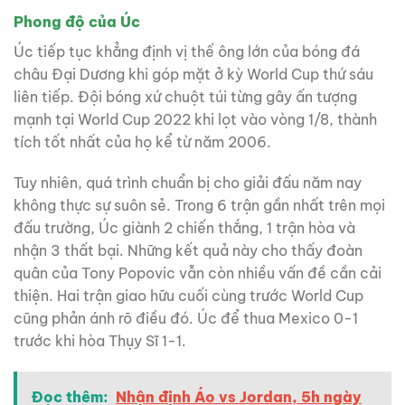
Phong độ của Úc
Úc tiếp tục khẳng định vị thế ông lớn của bóng đá
châu Đại Dương khi góp mặt ở kỳ World Cup thứ sáu
liên tiếp. Đội bóng xứ chuột túi từng gây ấn tượng
mạnh tại World Cup 2022 khi lọt vào vòng 1/8, thành
tích tốt nhất của họ kể từ năm 2006.
Tuy nhiên, quá trình chuẩn bị cho giải đấu năm nay
không thực sự suôn sẻ. Trong 6 trận gần nhất trên mọi
đấu trường, Úc giành 2 chiến thắng, 1 trận hòa và
nhận 3 thất bại. Những kết quả này cho thấy đoàn
quân của Tony Popovic vẫn còn nhiều vấn đề cần cải
thiện. Hai trận giao hữu cuối cùng trước World Cup
cũng phản ánh rõ điều đó. Úc để thua Mexico 0-1
trước khi hòa Thụy Sĩ 1-1.
Đọc thêm:
Nhận định Áo vs Jordan, 5h ngày