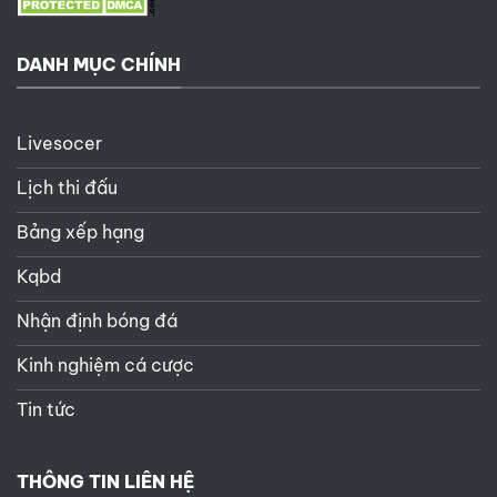
DANH MỤC CHÍNH
Livesocer
Lịch thi đấu
Bảng xếp hạng
Kqbd
Nhận định bóng đá
Kinh nghiệm cá cược
Tin tức
THÔNG TIN LIÊN HỆ