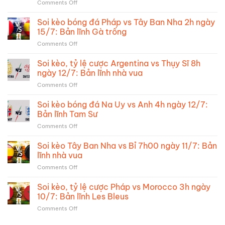
on
Comments Off
Pháp
Argentina:
Soi
vs
Chung
kèo
Soi kèo bóng đá Pháp vs Tây Ban Nha 2h ngày
Anh
kết
Anh
4h
15/7: Bản lĩnh Gà trống
trong
vs
ngày
mơ
on
Comments Off
Argentina
19/7:
Soi
2h
Trận
kèo
Soi kèo, tỷ lệ cược Argentina vs Thụy Sĩ 8h
ngày
đấu
bóng
16/7:
ngày 12/7: Bản lĩnh nhà vua
vớt
đá
Kỳ
vát
on
Comments Off
Pháp
phùng
danh
Soi
vs
địch
dự
kèo,
Soi kèo bóng đá Na Uy vs Anh 4h ngày 12/7:
Tây
thủ
tỷ
Ban
Bản lĩnh Tam Sư
đại
lệ
Nha
chiến
on
Comments Off
cược
2h
Soi
Argentina
ngày
kèo
Soi kèo Tây Ban Nha vs Bỉ 7h00 ngày 11/7: Bản
vs
15/7:
bóng
Thụy
lĩnh nhà vua
Bản
đá
Sĩ
lĩnh
on
Comments Off
Na
8h
Gà
Soi
Uy
ngày
trống
kèo
Soi kèo, tỷ lệ cược Pháp vs Morocco 3h ngày
vs
12/7:
Tây
Anh
10/7: Bản lĩnh Les Bleus
Bản
Ban
4h
lĩnh
on
Comments Off
Nha
ngày
nhà
Soi
vs
12/7:
vua
kèo,