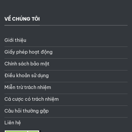
VỀ CHÚNG TÔI
Giới thiệu
Giấy phép hoạt động
Chính sách bảo mật
Điều khoản sử dụng
Miễn trừ trách nhiệm
Cá cược có trách nhiệm
Câu hỏi thường gặp
Liên hệ