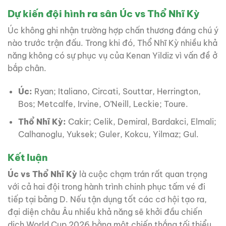
Dự kiến đội hình ra sân Úc vs Thổ Nhĩ Kỳ
Úc không ghi nhận trường hợp chấn thương đáng chú ý
nào trước trận đấu. Trong khi đó, Thổ Nhĩ Kỳ nhiều khả
năng không có sự phục vụ của Kenan Yildiz vì vấn đề ở
bắp chân.
Úc:
Ryan; Italiano, Circati, Souttar, Herrington,
Bos; Metcalfe, Irvine, O’Neill, Leckie; Toure.
Thổ Nhĩ Kỳ:
Cakir; Celik, Demiral, Bardakci, Elmali;
Calhanoglu, Yuksek; Guler, Kokcu, Yilmaz; Gul.
Kết luận
Úc vs Thổ Nhĩ Kỳ
là cuộc chạm trán rất quan trọng
với cả hai đội trong hành trình chinh phục tấm vé đi
tiếp tại bảng D. Nếu tận dụng tốt các cơ hội tạo ra,
đại diện châu Âu nhiều khả năng sẽ khởi đầu chiến
dịch World Cup 2026 bằng một chiến thắng tối thiểu.