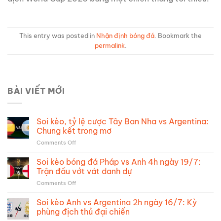
This entry was posted in
Nhận định bóng đá
. Bookmark the
permalink
.
BÀI VIẾT MỚI
Soi kèo, tỷ lệ cược Tây Ban Nha vs Argentina:
Chung kết trong mơ
on
Comments Off
Soi
kèo,
Soi kèo bóng đá Pháp vs Anh 4h ngày 19/7:
tỷ
Trận đấu vớt vát danh dự
lệ
on
Comments Off
cược
Soi
Tây
kèo
Soi kèo Anh vs Argentina 2h ngày 16/7: Kỳ
Ban
bóng
Nha
phùng địch thủ đại chiến
đá
vs