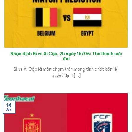
Nhận định Bỉ vs Ai Cập, 2h ngày 16/06: Thử thách cực
đại
Bỉ vs Ai Cập là màn chạm trán mang tính chất bản lề,
quyết định [...]
14
Jun