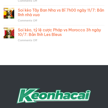
on
Comments Off
cược
2h
Soi
Argentina
ngày
kèo
Soi kèo Tây Ban Nha vs Bỉ 7h00 ngày 11/7: Bản
vs
15/7:
bóng
Thụy
lĩnh nhà vua
Bản
đá
Sĩ
lĩnh
on
Comments Off
Na
8h
Gà
Soi
Uy
ngày
trống
kèo
Soi kèo, tỷ lệ cược Pháp vs Morocco 3h ngày
vs
12/7:
Tây
Anh
10/7: Bản lĩnh Les Bleus
Bản
Ban
4h
lĩnh
on
Comments Off
Nha
ngày
nhà
Soi
vs
12/7:
vua
kèo,
Bỉ
Bản
tỷ
7h00
lĩnh
lệ
ngày
Tam
cược
11/7:
Sư
Pháp
Bản
vs
lĩnh
Morocco
nhà
3h
vua
ngày
10/7:
Bản
lĩnh
Les
Bleus