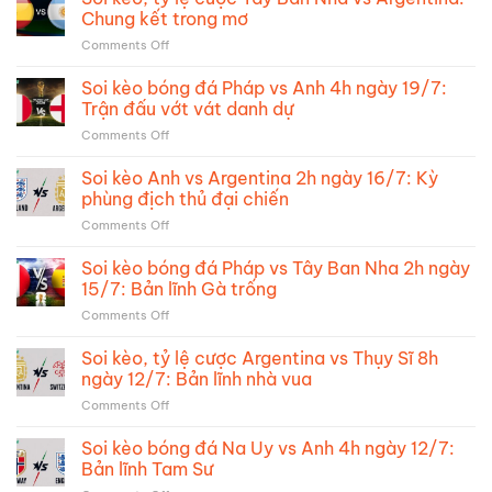
Chung kết trong mơ
on
Comments Off
Soi
kèo,
Soi kèo bóng đá Pháp vs Anh 4h ngày 19/7:
tỷ
Trận đấu vớt vát danh dự
lệ
on
Comments Off
cược
Soi
Tây
kèo
Soi kèo Anh vs Argentina 2h ngày 16/7: Kỳ
Ban
bóng
Nha
phùng địch thủ đại chiến
đá
vs
on
Comments Off
Pháp
Argentina:
Soi
vs
Chung
kèo
Soi kèo bóng đá Pháp vs Tây Ban Nha 2h ngày
Anh
kết
Anh
4h
15/7: Bản lĩnh Gà trống
trong
vs
ngày
mơ
on
Comments Off
Argentina
19/7:
Soi
2h
Trận
kèo
Soi kèo, tỷ lệ cược Argentina vs Thụy Sĩ 8h
ngày
đấu
bóng
16/7:
ngày 12/7: Bản lĩnh nhà vua
vớt
đá
Kỳ
vát
on
Comments Off
Pháp
phùng
danh
Soi
vs
địch
dự
kèo,
Soi kèo bóng đá Na Uy vs Anh 4h ngày 12/7:
Tây
thủ
tỷ
Ban
Bản lĩnh Tam Sư
đại
lệ
Nha
chiến