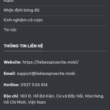
Kqbd
Nhận định bóng đá
Kinh nghiệm cá cược
Tin tức
THÔNG TIN LIÊN HỆ
Website
:
https://liebessprueche.mobi/
Email
:
support@liebessprueche.mobi
Hotline
: 0927 536 814
Địa chỉ
: 160 Đ. Hồ Bá Kiện, Cư xá Bắc Hải, Hòa Hưng,
Hồ Chí Minh, Việt Nam