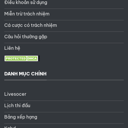
Điều khoản sử dụng
Miễn trừ trách nhiệm
Cá cược có trách nhiệm
Câu hỏi thường gặp
Liên hệ
DANH MỤC CHÍNH
Livesocer
Lịch thi đấu
Bảng xếp hạng