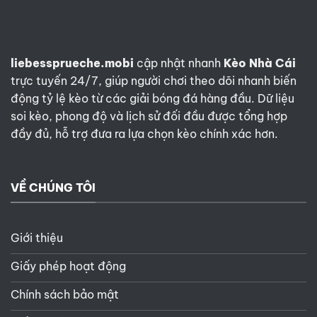
liebessprueche.mobi
cập nhật nhanh
Kèo Nhà Cái
trực tuyến 24/7, giúp người chơi theo dõi nhanh biến
động tỷ lệ kèo từ các giải bóng đá hàng đầu. Dữ liệu
soi kèo, phong độ và lịch sử đối đầu được tổng hợp
đầy đủ, hỗ trợ đưa ra lựa chọn kèo chính xác hơn.
VỀ CHÚNG TÔI
Giới thiệu
Giấy phép hoạt động
Chính sách bảo mật