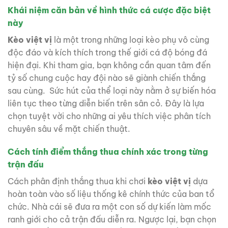
Khái niệm căn bản về hình thức cá cược đặc biệt
này
Kèo việt vị
là một trong những loại kèo phụ vô cùng
độc đáo và kích thích trong thế giới cá độ bóng đá
hiện đại. Khi tham gia, bạn không cần quan tâm đến
tỷ số chung cuộc hay đội nào sẽ giành chiến thắng
sau cùng. Sức hút của thể loại này nằm ở sự biến hóa
liên tục theo từng diễn biến trên sân cỏ. Đây là lựa
chọn tuyệt vời cho những ai yêu thích việc phân tích
chuyên sâu về mặt chiến thuật.
Cách tính điểm thắng thua chính xác trong từng
trận đấu
Cách phân định thắng thua khi chơi
kèo việt vị
dựa
hoàn toàn vào số liệu thống kê chính thức của ban tổ
chức. Nhà cái sẽ đưa ra một con số dự kiến làm mốc
ranh giới cho cả trận đấu diễn ra. Ngược lại, bạn chọn