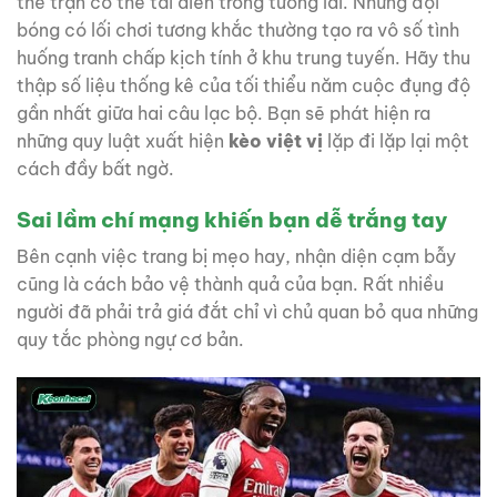
thế trận có thể tái diễn trong tương lai. Những đội
bóng có lối chơi tương khắc thường tạo ra vô số tình
huống tranh chấp kịch tính ở khu trung tuyến. Hãy thu
thập số liệu thống kê của tối thiểu năm cuộc đụng độ
gần nhất giữa hai câu lạc bộ. Bạn sẽ phát hiện ra
những quy luật xuất hiện
kèo việt vị
lặp đi lặp lại một
cách đầy bất ngờ.
Sai lầm chí mạng khiến bạn dễ trắng tay
Bên cạnh việc trang bị mẹo hay, nhận diện cạm bẫy
cũng là cách bảo vệ thành quả của bạn. Rất nhiều
người đã phải trả giá đắt chỉ vì chủ quan bỏ qua những
quy tắc phòng ngự cơ bản.