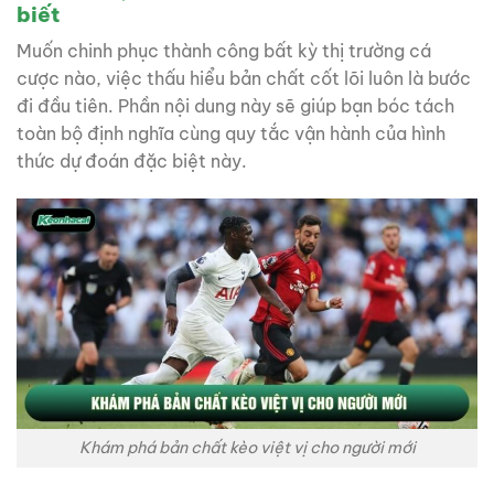
biết
Muốn chinh phục thành công bất kỳ thị trường cá
cược nào, việc thấu hiểu bản chất cốt lõi luôn là bước
đi đầu tiên. Phần nội dung này sẽ giúp bạn bóc tách
toàn bộ định nghĩa cùng quy tắc vận hành của hình
thức dự đoán đặc biệt này.
Khám phá bản chất kèo việt vị cho người mới