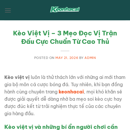
Skip
to
content
Kèo Việt Vị – 3 Mẹo Đọc Vị Trận
Đấu Cực Chuẩn Từ Cao Thủ
POSTED ON
MAY 21, 2026
BY
ADMIN
Kèo việt vị
luôn là thử thách lớn với những ai mới tham
gia bộ môn cá cược bóng đá. Tuy nhiên, khi bạn đồng
hành cùng chuyên trang
keonhacai
, mọi khó khăn sẽ
được giải quyết dễ dàng nhờ ba mẹo soi kèo cực hay
được đúc kết từ trải nghiệm thực tế của các chuyên
gia hàng đầu.
Kèo việt vị và những bí ẩn người chơi cần