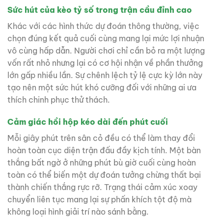
Sức hút của kèo tỷ số trong trận cầu đỉnh cao
Khác với các hình thức dự đoán thông thường, việc
chọn đúng kết quả cuối cùng mang lại mức lợi nhuận
vô cùng hấp dẫn. Người chơi chỉ cần bỏ ra một lượng
vốn rất nhỏ nhưng lại có cơ hội nhận về phần thưởng
lớn gấp nhiều lần. Sự chênh lệch tỷ lệ cực kỳ lớn này
tạo nên một sức hút khó cưỡng đối với những ai ưa
thích chinh phục thử thách.
Cảm giác hồi hộp kéo dài đến phút cuối
Mỗi giây phút trên sân cỏ đều có thể làm thay đổi
hoàn toàn cục diện trận đấu đầy kịch tính. Một bàn
thắng bất ngờ ở những phút bù giờ cuối cùng hoàn
toàn có thể biến một dự đoán tưởng chừng thất bại
thành chiến thắng rực rỡ. Trạng thái cảm xúc xoay
chuyển liên tục mang lại sự phấn khích tột độ mà
không loại hình giải trí nào sánh bằng.