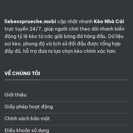
liebessprueche.mobi
cập nhật nhanh
Kèo Nhà Cái
trực tuyến 24/7, giúp người chơi theo dõi nhanh biến
động tỷ lệ kèo từ các giải bóng đá hàng đầu. Dữ liệu
soi kèo, phong độ và lịch sử đối đầu được tổng hợp
đầy đủ, hỗ trợ đưa ra lựa chọn kèo chính xác hơn.
VỀ CHÚNG TÔI
Giới thiệu
Giấy phép hoạt động
Chính sách bảo mật
Điều khoản sử dụng