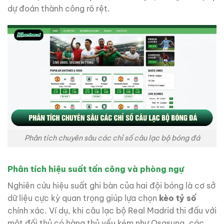
dự đoán thành công rõ rệt.
Phân tích chuyên sâu các chỉ số câu lạc bộ bóng đá
Phân tích hiệu suất tấn công và phòng ngự
Nghiên cứu hiệu suất ghi bàn của hai đội bóng là cơ sở
dữ liệu cực kỳ quan trọng giúp lựa chọn
kèo tỷ số
chính xác. Ví dụ, khi câu lạc bộ Real Madrid thi đấu với
một đối thủ có hàng thủ yếu kém như Osasuna, các