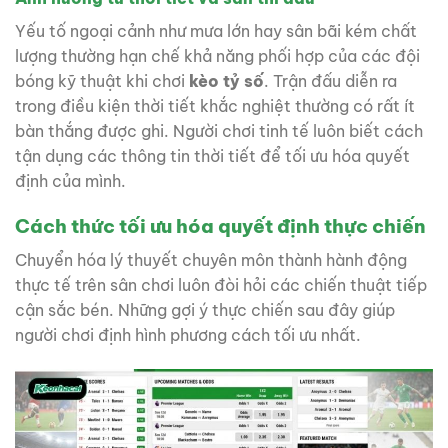
Yếu tố ngoại cảnh như mưa lớn hay sân bãi kém chất
lượng thường hạn chế khả năng phối hợp của các đội
bóng kỹ thuật khi chơi
kèo tỷ số
. Trận đấu diễn ra
trong điều kiện thời tiết khắc nghiệt thường có rất ít
bàn thắng được ghi. Người chơi tinh tế luôn biết cách
tận dụng các thông tin thời tiết để tối ưu hóa quyết
định của mình.
Cách thức tối ưu hóa quyết định thực chiến
Chuyển hóa lý thuyết chuyên môn thành hành động
thực tế trên sân chơi luôn đòi hỏi các chiến thuật tiếp
cận sắc bén. Những gợi ý thực chiến sau đây giúp
người chơi định hình phương cách tối ưu nhất.