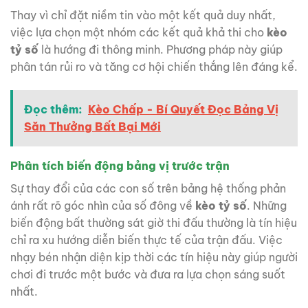
Thay vì chỉ đặt niềm tin vào một kết quả duy nhất,
việc lựa chọn một nhóm các kết quả khả thi cho
kèo
tỷ số
là hướng đi thông minh. Phương pháp này giúp
phân tán rủi ro và tăng cơ hội chiến thắng lên đáng kể.
Đọc thêm:
Kèo Chấp - Bí Quyết Đọc Bảng Vị
Săn Thưởng Bất Bại Mới
Phân tích biến động bảng vị trước trận
Sự thay đổi của các con số trên bảng hệ thống phản
ánh rất rõ góc nhìn của số đông về
kèo tỷ số
. Những
biến động bất thường sát giờ thi đấu thường là tín hiệu
chỉ ra xu hướng diễn biến thực tế của trận đấu. Việc
nhạy bén nhận diện kịp thời các tín hiệu này giúp người
chơi đi trước một bước và đưa ra lựa chọn sáng suốt
nhất.