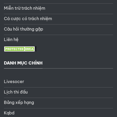
Miễn trừ trách nhiệm
Cá cược có trách nhiệm
Câu hỏi thường gặp
Liên hệ
DANH MỤC CHÍNH
Livesocer
Lịch thi đấu
Bảng xếp hạng
Kqbd