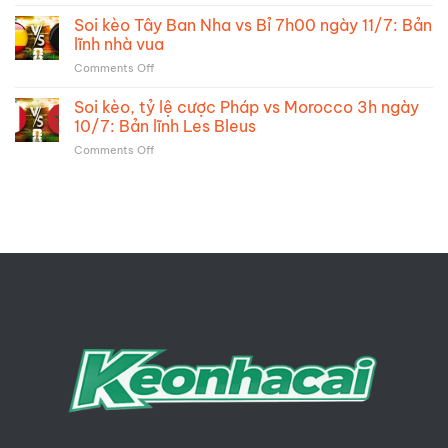
Soi
Argentina
ngày
kèo
Soi kèo Tây Ban Nha vs Bỉ 7h00 ngày 11/7: Bản
vs
15/7:
bóng
Thụy
lĩnh nhà vua
Bản
đá
Sĩ
lĩnh
on
Comments Off
Na
8h
Gà
Soi
Uy
ngày
trống
kèo
Soi kèo, tỷ lệ cược Pháp vs Morocco 3h ngày
vs
12/7:
Tây
Anh
10/7: Bản lĩnh Les Bleus
Bản
Ban
4h
lĩnh
on
Comments Off
Nha
ngày
nhà
Soi
vs
12/7:
vua
kèo,
Bỉ
Bản
tỷ
7h00
lĩnh
lệ
ngày
Tam
cược
11/7:
Sư
Pháp
Bản
vs
lĩnh
Morocco
nhà
3h
vua
ngày
10/7:
Bản
lĩnh
Les
Bleus