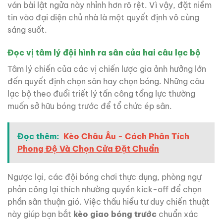
ván bài lật ngửa này nhỉnh hơn rõ rệt. Vì vậy, đặt niềm
tin vào đại diện chủ nhà là một quyết định vô cùng
sáng suốt.
Đọc vị tâm lý đội hình ra sân của hai câu lạc bộ
Tâm lý chiến của các vị chiến lược gia ảnh hưởng lớn
đến quyết định chọn sân hay chọn bóng. Những câu
lạc bộ theo đuổi triết lý tấn công tổng lực thường
muốn sở hữu bóng trước để tổ chức ép sân.
Đọc thêm:
Kèo Châu Âu - Cách Phân Tích
Phong Độ Và Chọn Cửa Đặt Chuẩn
Ngược lại, các đội bóng chơi thực dụng, phòng ngự
phản công lại thích nhường quyền kick-off để chọn
phần sân thuận gió. Việc thấu hiểu tư duy chiến thuật
này giúp bạn bắt
kèo giao bóng trước
chuẩn xác