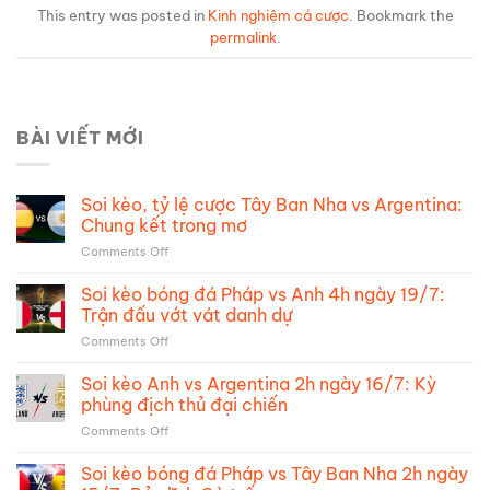
This entry was posted in
Kinh nghiệm cá cược
. Bookmark the
permalink
.
BÀI VIẾT MỚI
Soi kèo, tỷ lệ cược Tây Ban Nha vs Argentina:
Chung kết trong mơ
on
Comments Off
Soi
kèo,
Soi kèo bóng đá Pháp vs Anh 4h ngày 19/7:
tỷ
Trận đấu vớt vát danh dự
lệ
on
Comments Off
cược
Soi
Tây
kèo
Soi kèo Anh vs Argentina 2h ngày 16/7: Kỳ
Ban
bóng
Nha
phùng địch thủ đại chiến
đá
vs
on
Comments Off
Pháp
Argentina:
Soi
vs
Chung
kèo
Soi kèo bóng đá Pháp vs Tây Ban Nha 2h ngày
Anh
kết
Anh
4h