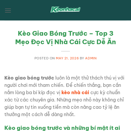
Skip
to
content
Kèo Giao Bóng Trước – Top 3
Mẹo Đọc Vị Nhà Cái Cực Dễ Ăn
POSTED ON
MAY 21, 2026
BY
ADMIN
Kèo giao bóng trước
luôn là một thử thách thú vị với
người chơi mới tham chiến. Để chiến thắng, bạn cần
nắm lòng ba bí kíp đọc vị
kèo nhà cái
cực kỳ chuẩn
xác từ các chuyên gia. Những mẹo nhỏ này không chỉ
giúp bạn tự tin xuống tiền mà còn nâng cao tỷ lệ ăn
thưởng một cách dễ dàng nhất.
Kèo giao bóng trước và những bí mật ít ai