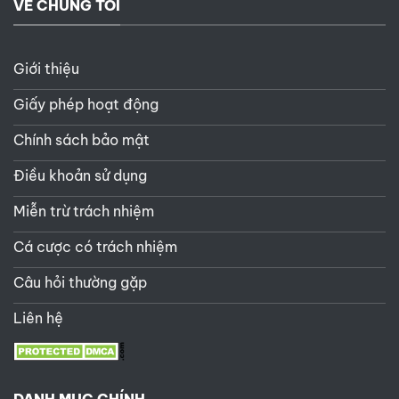
VỀ CHÚNG TÔI
Giới thiệu
Giấy phép hoạt động
Chính sách bảo mật
Điều khoản sử dụng
Miễn trừ trách nhiệm
Cá cược có trách nhiệm
Câu hỏi thường gặp
Liên hệ
DANH MỤC CHÍNH