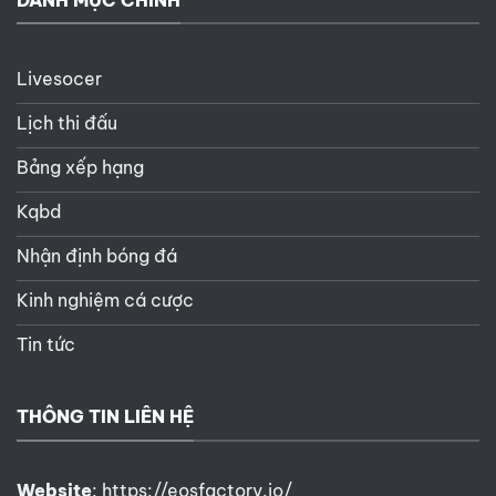
Livesocer
Lịch thi đấu
Bảng xếp hạng
Kqbd
Nhận định bóng đá
Kinh nghiệm cá cược
Tin tức
THÔNG TIN LIÊN HỆ
Website
:
https://eosfactory.io/