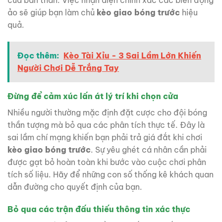
ảo sẽ giúp bạn làm chủ
kèo giao bóng trước
hiệu
quả.
Đọc thêm:
Kèo Tài Xỉu - 3 Sai Lầm Lớn Khiến
Người Chơi Dễ Trắng Tay
Đừng để cảm xúc lấn át lý trí khi chọn cửa
Nhiều người thường mặc định đặt cược cho đội bóng
thần tượng mà bỏ qua các phân tích thực tế. Đây là
sai lầm chí mạng khiến bạn phải trả giá đắt khi chơi
kèo giao bóng trước
. Sự yêu ghét cá nhân cần phải
được gạt bỏ hoàn toàn khi bước vào cuộc chơi phân
tích số liệu. Hãy để những con số thống kê khách quan
dẫn đường cho quyết định của bạn.
Bỏ qua các trận đấu thiếu thông tin xác thực