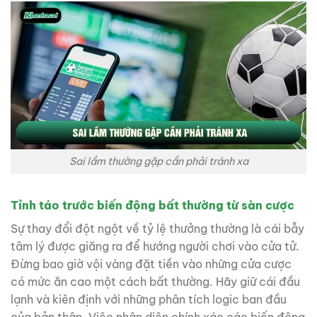
Sai lầm thường gặp cần phải tránh xa
Tỉnh táo trước biến động bất thường từ sàn cược
Sự thay đổi đột ngột về tỷ lệ thưởng thường là cái bẫy
tâm lý được giăng ra để hướng người chơi vào cửa tử.
Đừng bao giờ vội vàng đặt tiền vào những cửa cược
có mức ăn cao một cách bất thường. Hãy giữ cái đầu
lạnh và kiên định với những phân tích logic ban đầu
của bản thân. Việc nhận diện chính xác các biến động