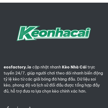
Pháp
Bản
vs
lĩnh
Morocco
nhà
3h
vua
ngày
10/7:
Bản
lĩnh
Les
Bleus
eosfactory.io
cập nhật nhanh
Kèo Nhà Cái
trực
tuyến 24/7, giúp người chơi theo dõi nhanh biến động
tỷ lệ kèo từ các giải bóng đá hàng đầu. Dữ liệu soi
kèo, phong độ và lịch sử đối đầu được tổng hợp đầy
đủ, hỗ trợ đưa ra lựa chọn kèo chính xác hơn.