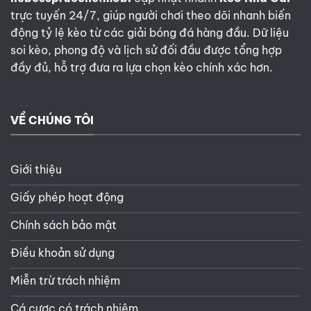
trực tuyến 24/7, giúp người chơi theo dõi nhanh biến
động tỷ lệ kèo từ các giải bóng đá hàng đầu. Dữ liệu
soi kèo, phong độ và lịch sử đối đầu được tổng hợp
đầy đủ, hỗ trợ đưa ra lựa chọn kèo chính xác hơn.
VỀ CHÚNG TÔI
Giới thiệu
Giấy phép hoạt động
Chính sách bảo mật
Điều khoản sử dụng
Miễn trừ trách nhiệm
Cá cược có trách nhiệm