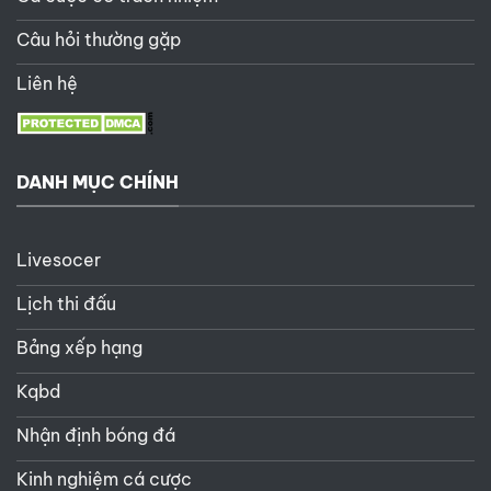
Câu hỏi thường gặp
Liên hệ
DANH MỤC CHÍNH
Livesocer
Lịch thi đấu
Bảng xếp hạng
Kqbd
Nhận định bóng đá
Kinh nghiệm cá cược