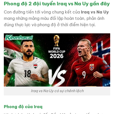
Phong độ 2 đội tuyển Iraq vs Na Uy gần đây
Con đường tiến tới vòng chung kết của
Iraq vs Na Uy
mang những mảng màu đối lập hoàn toàn, phản ánh
đúng thực lực và phong độ ở thời điểm hiện tại.
Iraq vs Na Uy có sự chênh lệch
Phong độ của Iraq