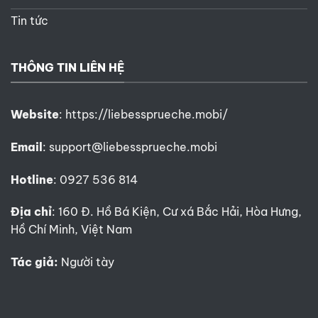
Tin tức
THÔNG TIN LIÊN HỆ
Website
:
https://liebessprueche.mobi/
Email
:
support@liebessprueche.mobi
Hotline
: 0927 536 814
Địa chỉ
: 160 Đ. Hồ Bá Kiện, Cư xá Bắc Hải, Hòa Hưng,
Hồ Chí Minh, Việt Nam
Tác giả:
Người tày