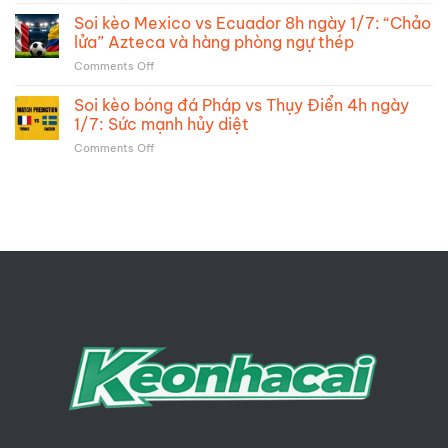
Soi
vs
7h
thể
kèo
Soi kèo Mexico vs Ecuador 8h ngày 1/7: “Chảo
Senegal
ngày
ngăn
bóng
3h
lửa” Azteca và hàng phòng ngự thép
2/7:
cản
đá
ngày
Sức
on
Comments Off
Anh
2/7:
mạnh
Soi
vs
Sức
chủ
kèo
Soi kèo bóng đá Pháp vs Thụy Điển 4h ngày
CHDC
mạnh
nhà
Mexico
Congo
1/7: Sức mạnh hủy diệt
vượt
vs
23h
trội
on
Comments Off
Ecuador
ngày
Soi
8h
1/7:
kèo
ngày
Bản
bóng
1/7:
lĩnh
đá
“Chảo
Tam
Pháp
lửa”
Sư
vs
Azteca
Thụy
và
Điển
hàng
4h
phòng
ngày
ngự
1/7:
thép
Sức
mạnh
hủy
diệt