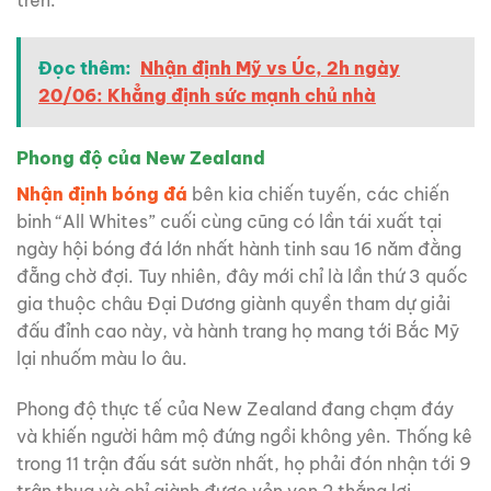
trên.
Đọc thêm:
Nhận định Mỹ vs Úc, 2h ngày
20/06: Khẳng định sức mạnh chủ nhà
Phong độ của New Zealand
Nhận định bóng đá
bên kia chiến tuyến, các chiến
binh “All Whites” cuối cùng cũng có lần tái xuất tại
ngày hội bóng đá lớn nhất hành tinh sau 16 năm đằng
đẵng chờ đợi. Tuy nhiên, đây mới chỉ là lần thứ 3 quốc
gia thuộc châu Đại Dương giành quyền tham dự giải
đấu đỉnh cao này, và hành trang họ mang tới Bắc Mỹ
lại nhuốm màu lo âu.
Phong độ thực tế của New Zealand đang chạm đáy
và khiến người hâm mộ đứng ngồi không yên. Thống kê
trong 11 trận đấu sát sườn nhất, họ phải đón nhận tới 9