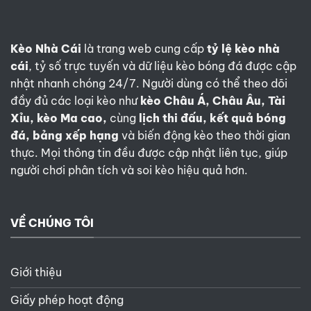
Kèo Nhà Cái
là trang web cung cấp
tỷ lệ kèo nhà
cái
, tỷ số trực tuyến và dữ liệu kèo bóng đá được cập
nhật nhanh chóng 24/7. Người dùng có thể theo dõi
đầy đủ các loại kèo như
kèo Châu Á, Châu Âu, Tài
Xỉu, kèo Ma cao,
cùng
lịch thi đấu, kết quả bóng
đá, bảng xếp hạng
và biến động kèo theo thời gian
thực. Mọi thông tin đều được cập nhật liên tục, giúp
người chơi phân tích và soi kèo hiệu quả hơn.
VỀ CHÚNG TÔI
Giới thiệu
Giấy phép hoạt động