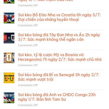
on
Comments Off
Soi
kèo,
Soi kèo Bồ Đào Nha vs Croatia 6h ngày 3/7:
tỷ
Đại chiến của những huyền thoại
lệ
on
Comments Off
cược
Soi
Thụy
kèo
Soi kèo bóng đá Tây Ban Nha vs Áo 2h ngày
Sĩ
Bồ
vs
3/7: Sức mạnh không thể ngăn cản
Đào
Algeria
on
Comments Off
Nha
8h00
Soi
vs
ngày
kèo
Soi kèo, tỷ lệ cược Mỹ vs Bosnia và
Croatia
4/7:
bóng
6h
Herzegovina 7h ngày 2/7: Sức mạnh chủ nhà
Sức
đá
ngày
mạnh
on
Comments Off
Tây
3/7:
của
Soi
Ban
Đại
Nati
kèo,
Soi kèo bóng đá Bỉ vs Senegal 3h ngày 2/7:
Nha
chiến
tỷ
vs
Sức mạnh vượt trội
của
lệ
Áo
những
on
Comments Off
cược
2h
huyền
Soi
Mỹ
ngày
thoại
kèo
Soi kèo bóng đá Anh vs CHDC Congo 23h
vs
3/7:
bóng
Bosnia
ngày 1/7: Bản lĩnh Tam Sư
Sức
đá
và
mạnh
on
Comments Off
Bỉ
Herzegovina
không