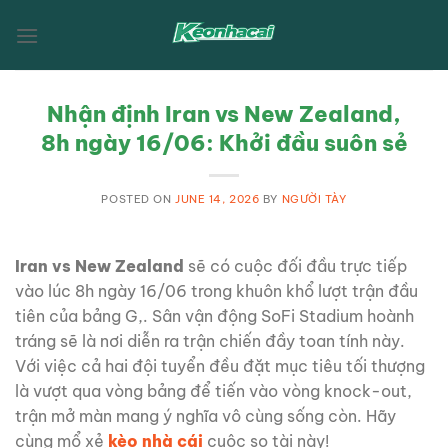
Skip
to
content
Nhận định Iran vs New Zealand,
8h ngày 16/06: Khởi đầu suôn sẻ
POSTED ON
JUNE 14, 2026
BY
NGƯỜI TÀY
Iran vs New Zealand
sẽ có cuộc đối đầu trực tiếp
vào lúc 8h ngày 16/06 trong khuôn khổ lượt trận đầu
tiên của bảng G,. Sân vận động SoFi Stadium hoành
tráng sẽ là nơi diễn ra trận chiến đầy toan tính này.
Với việc cả hai đội tuyển đều đặt mục tiêu tối thượng
là vượt qua vòng bảng để tiến vào vòng knock-out,
trận mở màn mang ý nghĩa vô cùng sống còn. Hãy
cùng mổ xẻ
kèo nhà cái
cuộc so tài này!