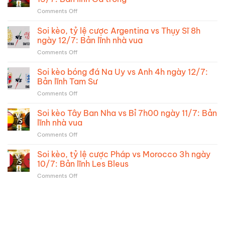
vs
ngày
mơ
on
Comments Off
Argentina
19/7:
Soi
2h
Trận
kèo
Soi kèo, tỷ lệ cược Argentina vs Thụy Sĩ 8h
ngày
đấu
bóng
16/7:
ngày 12/7: Bản lĩnh nhà vua
vớt
đá
Kỳ
vát
on
Comments Off
Pháp
phùng
danh
Soi
vs
địch
dự
kèo,
Soi kèo bóng đá Na Uy vs Anh 4h ngày 12/7:
Tây
thủ
tỷ
Ban
Bản lĩnh Tam Sư
đại
lệ
Nha
chiến
on
Comments Off
cược
2h
Soi
Argentina
ngày
kèo
Soi kèo Tây Ban Nha vs Bỉ 7h00 ngày 11/7: Bản
vs
15/7:
bóng
Thụy
lĩnh nhà vua
Bản
đá
Sĩ
lĩnh
on
Comments Off
Na
8h
Gà
Soi
Uy
ngày
trống
kèo
Soi kèo, tỷ lệ cược Pháp vs Morocco 3h ngày
vs
12/7:
Tây
Anh
10/7: Bản lĩnh Les Bleus
Bản
Ban
4h
lĩnh
on
Comments Off
Nha
ngày
nhà
Soi
vs
12/7:
vua
kèo,
Bỉ
Bản
tỷ
7h00
lĩnh
lệ
ngày
Tam
cược
11/7:
Sư