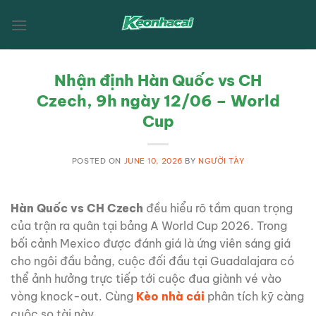
Skip
to
content
Nhận định Hàn Quốc vs CH
Czech, 9h ngày 12/06 – World
Cup
POSTED ON
JUNE 10, 2026
BY
NGƯỜI TÀY
Hàn Quốc vs CH Czech
đều hiểu rõ tầm quan trọng
của trận ra quân tại bảng A World Cup 2026. Trong
bối cảnh Mexico được đánh giá là ứng viên sáng giá
cho ngôi đầu bảng, cuộc đối đầu tại Guadalajara có
thể ảnh hưởng trực tiếp tới cuộc đua giành vé vào
vòng knock-out. Cùng
Kèo nhà cái
phân tích kỹ càng
cuộc so tài này.