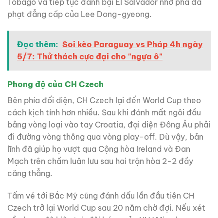
Tobago và tiếp tục đánh bại El Salvador nhờ pha đá
phạt đẳng cấp của Lee Dong-gyeong.
Đọc thêm:
Soi kèo Paraguay vs Pháp 4h ngày
5/7: Thử thách cực đại cho "ngựa ô"
Phong độ của CH Czech
Bên phía đối diện, CH Czech lại đến World Cup theo
cách kịch tính hơn nhiều. Sau khi đánh mất ngôi đầu
bảng vòng loại vào tay Croatia, đại diện Đông Âu phải
đi đường vòng thông qua vòng play-off. Dù vậy, bản
lĩnh đã giúp họ vượt qua Cộng hòa Ireland và Đan
Mạch trên chấm luân lưu sau hai trận hòa 2-2 đầy
căng thẳng.
Tấm vé tới Bắc Mỹ cũng đánh dấu lần đầu tiên CH
Czech trở lại World Cup sau 20 năm chờ đợi. Nếu xét