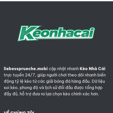
Pháp
Bản
vs
lĩnh
Morocco
nhà
3h
vua
ngày
10/7:
Bản
lĩnh
Les
Bleus
liebessprueche.mobi
cập nhật nhanh
Kèo Nhà Cái
trực tuyến 24/7, giúp người chơi theo dõi nhanh biến
động tỷ lệ kèo từ các giải bóng đá hàng đầu. Dữ liệu
soi kèo, phong độ và lịch sử đối đầu được tổng hợp
đầy đủ, hỗ trợ đưa ra lựa chọn kèo chính xác hơn.
VỀ CHÚNG TÔI