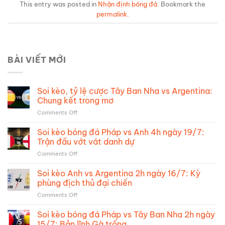
This entry was posted in
Nhận định bóng đá
. Bookmark the
permalink
.
BÀI VIẾT MỚI
Soi kèo, tỷ lệ cược Tây Ban Nha vs Argentina:
Chung kết trong mơ
on
Comments Off
Soi
kèo,
Soi kèo bóng đá Pháp vs Anh 4h ngày 19/7:
tỷ
Trận đấu vớt vát danh dự
lệ
on
Comments Off
cược
Soi
Tây
kèo
Soi kèo Anh vs Argentina 2h ngày 16/7: Kỳ
Ban
bóng
Nha
phùng địch thủ đại chiến
đá
vs
on
Comments Off
Pháp
Argentina:
Soi
vs
Chung
kèo
Soi kèo bóng đá Pháp vs Tây Ban Nha 2h ngày
Anh
kết
Anh
4h
15/7: Bản lĩnh Gà trống
trong