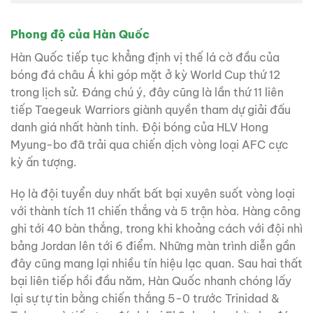
Phong độ của Hàn Quốc
Hàn Quốc tiếp tục khẳng định vị thế lá cờ đầu của
bóng đá châu Á khi góp mặt ở kỳ World Cup thứ 12
trong lịch sử. Đáng chú ý, đây cũng là lần thứ 11 liên
tiếp Taegeuk Warriors giành quyền tham dự giải đấu
danh giá nhất hành tinh. Đội bóng của HLV Hong
Myung-bo đã trải qua chiến dịch vòng loại AFC cực
kỳ ấn tượng.
Họ là đội tuyển duy nhất bất bại xuyên suốt vòng loại
với thành tích 11 chiến thắng và 5 trận hòa. Hàng công
ghi tới 40 bàn thắng, trong khi khoảng cách với đội nhì
bảng Jordan lên tới 6 điểm. Những màn trình diễn gần
đây cũng mang lại nhiều tín hiệu lạc quan. Sau hai thất
bại liên tiếp hồi đầu năm, Hàn Quốc nhanh chóng lấy
lại sự tự tin bằng chiến thắng 5-0 trước Trinidad &