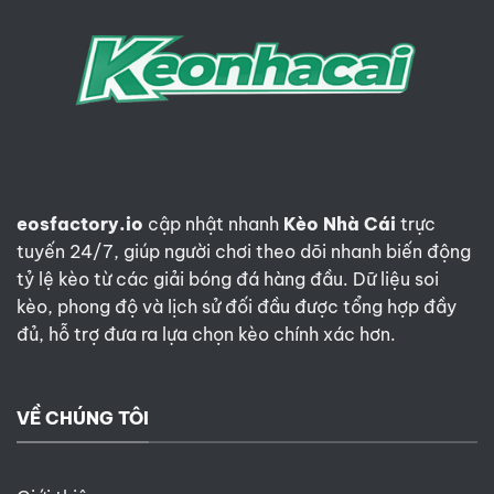
ngày
10/7:
Bản
lĩnh
Les
Bleus
eosfactory.io
cập nhật nhanh
Kèo Nhà Cái
trực
tuyến 24/7, giúp người chơi theo dõi nhanh biến động
tỷ lệ kèo từ các giải bóng đá hàng đầu. Dữ liệu soi
kèo, phong độ và lịch sử đối đầu được tổng hợp đầy
đủ, hỗ trợ đưa ra lựa chọn kèo chính xác hơn.
VỀ CHÚNG TÔI