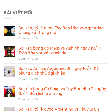
BÀI VIẾT MỚI
Soi kèo, tỷ lệ cược Tây Ban Nha vs Argentina:
Chung kết trong mơ
on
Comments Off
Soi
kèo,
Soi kèo bóng đá Pháp vs Anh 4h ngày 19/7:
tỷ
Trận đấu vớt vát danh dự
lệ
on
Comments Off
cược
Soi
Tây
kèo
Soi kèo Anh vs Argentina 2h ngày 16/7: Kỳ
Ban
bóng
Nha
phùng địch thủ đại chiến
đá
vs
on
Comments Off
Pháp
Argentina:
Soi
vs
Chung
kèo
Soi kèo bóng đá Pháp vs Tây Ban Nha 2h ngày
Anh
kết
Anh
4h
15/7: Bản lĩnh Gà trống
trong
vs
ngày
mơ
on
Comments Off
Argentina
19/7:
Soi
2h
Trận
kèo
Soi kèo, tỷ lệ cược Argentina vs Thụy Sĩ 8h
ngày
đấu