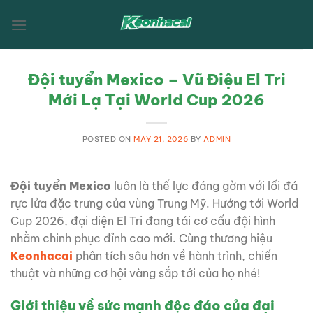
Skip
to
content
Đội tuyển Mexico – Vũ Điệu El Tri
Mới Lạ Tại World Cup 2026
POSTED ON
MAY 21, 2026
BY
ADMIN
Đội tuyển Mexico
luôn là thế lực đáng gờm với lối đá
rực lửa đặc trưng của vùng Trung Mỹ. Hướng tới World
Cup 2026, đại diện El Tri đang tái cơ cấu đội hình
nhằm chinh phục đỉnh cao mới. Cùng thương hiệu
Keonhacai
phân tích sâu hơn về hành trình, chiến
thuật và những cơ hội vàng sắp tới của họ nhé!
Giới thiệu về sức mạnh độc đáo của đại