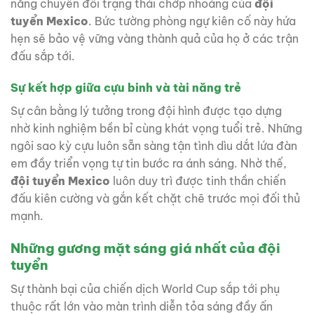
năng chuyển đổi trạng thái chớp nhoáng của
đội
tuyển Mexico
. Bức tường phòng ngự kiên cố này hứa
hẹn sẽ bảo vệ vững vàng thành quả của họ ở các trận
đấu sắp tới.
Sự kết hợp giữa cựu binh và tài năng trẻ
Sự cân bằng lý tưởng trong đội hình được tạo dựng
nhờ kinh nghiệm bền bỉ cùng khát vọng tuổi trẻ. Những
ngôi sao kỳ cựu luôn sẵn sàng tận tình dìu dắt lứa đàn
em đầy triển vọng tự tin bước ra ánh sáng. Nhờ thế,
đội tuyển Mexico
luôn duy trì được tinh thần chiến
đấu kiên cường và gắn kết chặt chẽ trước mọi đối thủ
mạnh.
Những gương mặt sáng giá nhất của đội
tuyển
Sự thành bại của chiến dịch World Cup sắp tới phụ
thuộc rất lớn vào màn trình diễn tỏa sáng đầy ấn