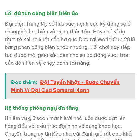
Lối đá tấn công biên biến ảo
Đại diện Trung Mỹ sở hữu sức mạnh cực kỳ đáng sợ ở
những bài leo biên vô cùng thần tốc. Hãy nhớ ví dụ
thực tế khi họ xuất sắc hạ gục Đức tại World Cup 2018
bằng phản công biên chớp nhoáng. Lối chơi này tiếp
tục được mài giũa sắc bén nhờ sự cơ động vượt trội
của dàn tiền vệ chạy cánh tài năng.
Đọc thêm:
Đội Tuyển Nhật - Bước Chuyển
Mình Vĩ Đại Của Samurai Xanh
Hệ thống phòng ngự đa tầng
Nhiệm vụ giữ sạch mảnh lưới nhà luôn được đặt lên
hàng đầu với cấu trúc đội hình vô cùng khoa học.
Chuyên trang uy tín Kèo nhà cái đánh giá rất cao khả