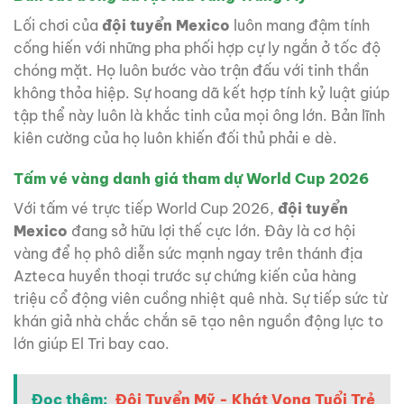
Lối chơi của
đội tuyển Mexico
luôn mang đậm tính
cống hiến với những pha phối hợp cự ly ngắn ở tốc độ
chóng mặt. Họ luôn bước vào trận đấu với tinh thần
không thỏa hiệp. Sự hoang dã kết hợp tính kỷ luật giúp
tập thể này luôn là khắc tinh của mọi ông lớn. Bản lĩnh
kiên cường của họ luôn khiến đối thủ phải e dè.
Tấm vé vàng danh giá tham dự World Cup 2026
Với tấm vé trực tiếp World Cup 2026,
đội tuyển
Mexico
đang sở hữu lợi thế cực lớn. Đây là cơ hội
vàng để họ phô diễn sức mạnh ngay trên thánh địa
Azteca huyền thoại trước sự chứng kiến của hàng
triệu cổ động viên cuồng nhiệt quê nhà. Sự tiếp sức từ
khán giả nhà chắc chắn sẽ tạo nên nguồn động lực to
lớn giúp El Tri bay cao.
Đọc thêm:
Đội Tuyển Mỹ - Khát Vọng Tuổi Trẻ