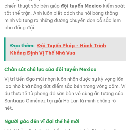
chiến thuật sắc bén giúp
đội tuyển Mexico
kiểm soát
tốt thế trận. Anh luôn biết cách thu hồi bóng thông
minh và tung ra những đường chuyền dọn cỗ sắc lẹm
cho đồng đội.
Đọc thêm:
Đội Tuyển Pháp - Hành Trình
Khẳng Định Vị Thế Nhà Vua
Chân sút chủ lực của đội tuyển Mexico
Vị trí tiền đạo mũi nhọn luôn nhận được sự kỳ vọng lớn
lao nhờ khả năng dứt điểm sắc bén trong vòng cấm. Ví
dụ thực tế từ phong độ săn bàn vô cùng ấn tượng của
Santiago Giménez tại giải Hà Lan là minh chứng rõ
nét.
Người gác đền vĩ đại thế hệ mới