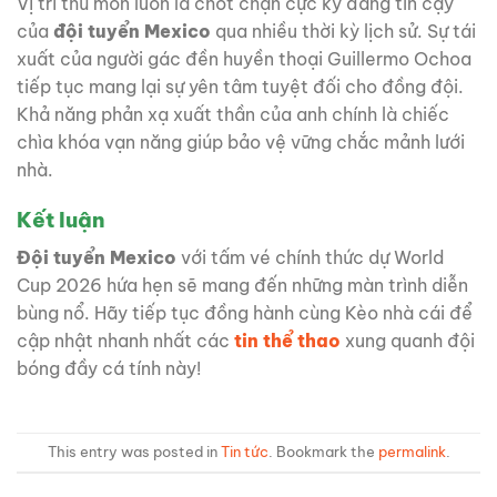
Vị trí thủ môn luôn là chốt chặn cực kỳ đáng tin cậy
của
đội tuyển Mexico
qua nhiều thời kỳ lịch sử. Sự tái
xuất của người gác đền huyền thoại Guillermo Ochoa
tiếp tục mang lại sự yên tâm tuyệt đối cho đồng đội.
Khả năng phản xạ xuất thần của anh chính là chiếc
chìa khóa vạn năng giúp bảo vệ vững chắc mảnh lưới
nhà.
Kết luận
Đội tuyển Mexico
với tấm vé chính thức dự World
Cup 2026 hứa hẹn sẽ mang đến những màn trình diễn
bùng nổ. Hãy tiếp tục đồng hành cùng Kèo nhà cái để
cập nhật nhanh nhất các
tin thể thao
xung quanh đội
bóng đầy cá tính này!
This entry was posted in
Tin tức
. Bookmark the
permalink
.