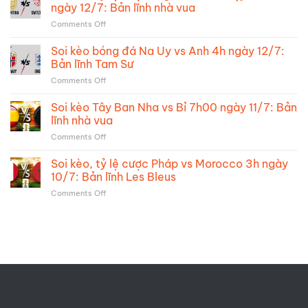
bóng
16/7:
ngày 12/7: Bản lĩnh nhà vua
vớt
đá
Kỳ
vát
on
Comments Off
Pháp
phùng
danh
Soi
vs
địch
dự
kèo,
Soi kèo bóng đá Na Uy vs Anh 4h ngày 12/7:
Tây
thủ
tỷ
Ban
Bản lĩnh Tam Sư
đại
lệ
Nha
chiến
on
Comments Off
cược
2h
Soi
Argentina
ngày
kèo
Soi kèo Tây Ban Nha vs Bỉ 7h00 ngày 11/7: Bản
vs
15/7:
bóng
Thụy
lĩnh nhà vua
Bản
đá
Sĩ
lĩnh
on
Comments Off
Na
8h
Gà
Soi
Uy
ngày
trống
kèo
Soi kèo, tỷ lệ cược Pháp vs Morocco 3h ngày
vs
12/7:
Tây
Anh
10/7: Bản lĩnh Les Bleus
Bản
Ban
4h
lĩnh
on
Comments Off
Nha
ngày
nhà
Soi
vs
12/7:
vua
kèo,
Bỉ
Bản
tỷ
7h00
lĩnh
lệ
ngày
Tam
cược
11/7:
Sư
Pháp
Bản
vs
lĩnh
Morocco
nhà
3h
vua