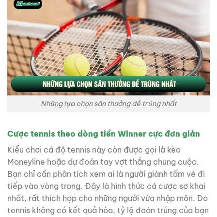
Những lựa chọn săn thưởng dễ trúng nhất
Cược tennis theo dòng tiền Winner cực đơn giản
Kiểu chơi cá độ tennis này còn được gọi là kèo
Moneyline hoặc dự đoán tay vợt thắng chung cuộc.
Bạn chỉ cần phân tích xem ai là người giành tấm vé đi
tiếp vào vòng trong. Đây là hình thức cá cược sơ khai
nhất, rất thích hợp cho những người vừa nhập môn. Do
tennis không có kết quả hòa, tỷ lệ đoán trúng của bạn