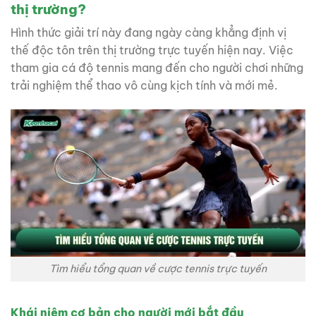
thị trường?
Hình thức giải trí này đang ngày càng khẳng định vị
thế độc tôn trên thị trường trực tuyến hiện nay. Việc
tham gia cá độ tennis mang đến cho người chơi những
trải nghiệm thể thao vô cùng kịch tính và mới mẻ.
Tìm hiểu tổng quan về cược tennis trực tuyến
Khái niệm cơ bản cho người mới bắt đầu