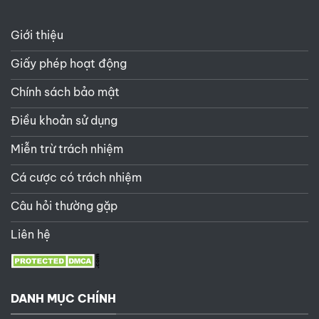
Giới thiệu
Giấy phép hoạt động
Chính sách bảo mật
Điều khoản sử dụng
Miễn trừ trách nhiệm
Cá cược có trách nhiệm
Câu hỏi thường gặp
Liên hệ
DANH MỤC CHÍNH