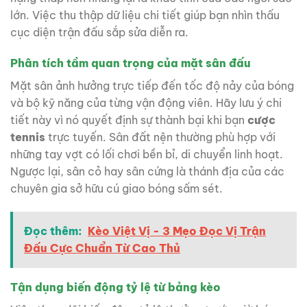
lớn. Việc thu thập dữ liệu chi tiết giúp bạn nhìn thấu
cục diện trận đấu sắp sửa diễn ra.
Phân tích tầm quan trọng của mặt sân đấu
Mặt sân ảnh hưởng trực tiếp đến tốc độ nảy của bóng
và bộ kỹ năng của từng vận động viên. Hãy lưu ý chi
tiết này vì nó quyết định sự thành bại khi bạn
cược
tennis
trực tuyến. Sân đất nện thường phù hợp với
những tay vợt có lối chơi bền bỉ, di chuyển linh hoạt.
Ngược lại, sân cỏ hay sân cứng là thánh địa của các
chuyên gia sở hữu cú giao bóng sấm sét.
Đọc thêm:
Kèo Việt Vị - 3 Mẹo Đọc Vị Trận
Đấu Cực Chuẩn Từ Cao Thủ
Tận dụng biến động tỷ lệ từ bảng kèo