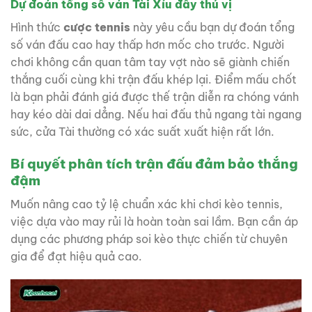
Dự đoán tổng số ván Tài Xỉu đầy thú vị
Hình thức
cược tennis
này yêu cầu bạn dự đoán tổng
số ván đấu cao hay thấp hơn mốc cho trước. Người
chơi không cần quan tâm tay vợt nào sẽ giành chiến
thắng cuối cùng khi trận đấu khép lại. Điểm mấu chốt
là bạn phải đánh giá được thế trận diễn ra chóng vánh
hay kéo dài dai dẳng. Nếu hai đấu thủ ngang tài ngang
sức, cửa Tài thường có xác suất xuất hiện rất lớn.
Bí quyết phân tích trận đấu đảm bảo thắng
đậm
Muốn nâng cao tỷ lệ chuẩn xác khi chơi kèo tennis,
việc dựa vào may rủi là hoàn toàn sai lầm. Bạn cần áp
dụng các phương pháp soi kèo thực chiến từ chuyên
gia để đạt hiệu quả cao.