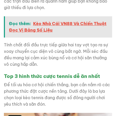
các trận đấu diễn ra quanh năm giúp bạn không bao
giờ thiếu đi lựa chọn.
Đọc thêm:
Kèo Nhà Cái VN88 Và Chiến Thuật
Đọc Vị Bảng Số Liệu
Tính chất đối đầu trực tiếp giữa hai tay vợt tạo ra sự
xoay chuyển cục diện vô cùng bất ngờ. Mỗi séc đấu
đều mang lại cảm xúc bùng nổ và cơ hội săn thưởng
vô cùng hấp dẫn.
Top 3 hình thức cược tennis dễ ăn nhất
Để tối ưu hóa cơ hội chiến thắng, bạn cần nắm rõ các
phương thức đặt cược nền tảng. Dưới đây là ba lựa
chọn loại kèo tennis đang được số đông người chơi
yêu thích và săn đón.