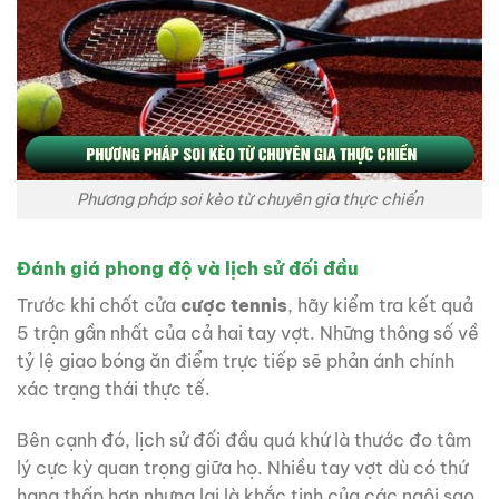
Phương pháp soi kèo từ chuyên gia thực chiến
Đánh giá phong độ và lịch sử đối đầu
Trước khi chốt cửa
cược tennis
, hãy kiểm tra kết quả
5 trận gần nhất của cả hai tay vợt. Những thông số về
tỷ lệ giao bóng ăn điểm trực tiếp sẽ phản ánh chính
xác trạng thái thực tế.
Bên cạnh đó, lịch sử đối đầu quá khứ là thước đo tâm
lý cực kỳ quan trọng giữa họ. Nhiều tay vợt dù có thứ
hạng thấp hơn nhưng lại là khắc tinh của các ngôi sao