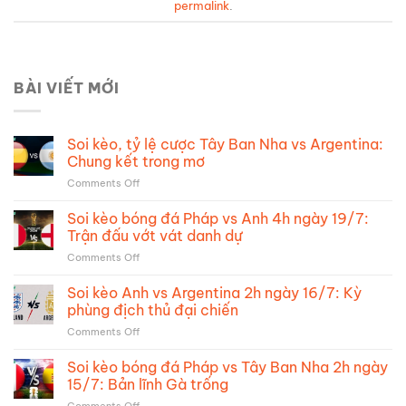
permalink
.
BÀI VIẾT MỚI
Soi kèo, tỷ lệ cược Tây Ban Nha vs Argentina:
Chung kết trong mơ
on
Comments Off
Soi
kèo,
Soi kèo bóng đá Pháp vs Anh 4h ngày 19/7:
tỷ
Trận đấu vớt vát danh dự
lệ
on
Comments Off
cược
Soi
Tây
kèo
Soi kèo Anh vs Argentina 2h ngày 16/7: Kỳ
Ban
bóng
Nha
phùng địch thủ đại chiến
đá
vs
on
Comments Off
Pháp
Argentina:
Soi
vs
Chung
kèo
Soi kèo bóng đá Pháp vs Tây Ban Nha 2h ngày
Anh
kết
Anh
4h
15/7: Bản lĩnh Gà trống
trong
vs
ngày
mơ
on