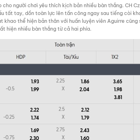
ao cho người chơi yêu thích kịch bản nhiều bàn thắng. CH C
u tất tay, dồn toàn lực lên tấn công ngay sau tiếng còi kh
t khao thể hiện bản thân với huấn luyện viên Aguirre cũng 
ất hiện nhiều bàn thắng từ cả hai phía.