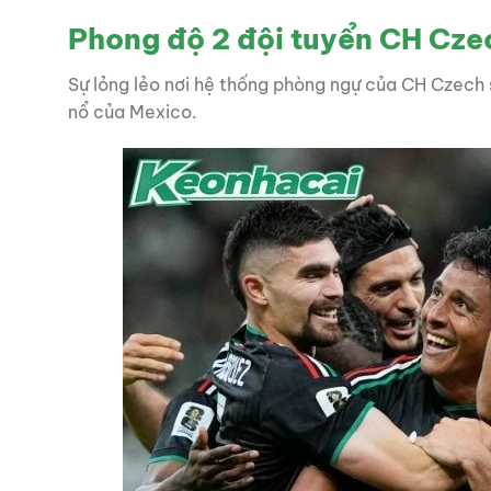
Phong độ 2 đội tuyển CH Cze
Sự lỏng lẻo nơi hệ thống phòng ngự của CH Czech 
nổ của Mexico.