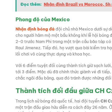
Đọc thêm:
Nhận định Brazil vs Morocco, 5
Phong độ của Mexico
Nhận định bóng đá
đội chủ nhà Mexico dưới sự dẫ
cho người hâm mộ một bầu không khí lễ hội bóng đá 
2-0 trước Nam Phi trong một trận cầu bão táp có 
Raul Jimenez. Tiếp đó, họ vượt qua bài kiểm tra h
lối chơi vô cùng thực dụng và khoa học.
Với 6 điểm tuyệt đối cùng thành tích giữ sạch lư
tới 3 điểm. Mặc dù đã chính thức giành vé đi tiếp
chắc ngôi đầu bảng, qua đó tránh được những đối 
Thành tích đối đầu giữa CH 
Trong lịch sử bóng đá quốc tế, hai đội tuyển
CH C
một trận đấu giao hữu diễn ra cách đây 26 năm. Ở