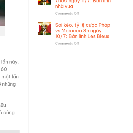
7h00 ngày 11/7: Bản lĩnh
đá
8h
nhà vua
Na
ngày
on
Comments Off
Uy
12/7:
Soi
vs
Bản
kèo
Anh
lĩnh
Soi kèo, tỷ lệ cược Pháp
Tây
4h
nhà
vs Morocco 3h ngày
Ban
ngày
vua
10/7: Bản lĩnh Les Bleus
Nha
12/7:
on
Comments Off
vs
Bản
Soi
Bỉ
lĩnh
kèo,
7h00
Tam
tỷ
ngày
Sư
lần này.
lệ
11/7:
cược
t 60
Bản
Pháp
lĩnh
h một lần
vs
nhà
ở những
Morocco
vua
3h
ngày
10/7:
Bản
hữu
lĩnh
vô cùng
Les
Bleus