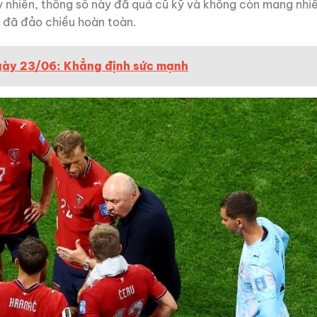
y nhiên, thông số này đã quá cũ kỹ và không còn mang nhiều
i đã đảo chiều hoàn toàn.
ngày 23/06: Khẳng định sức mạnh