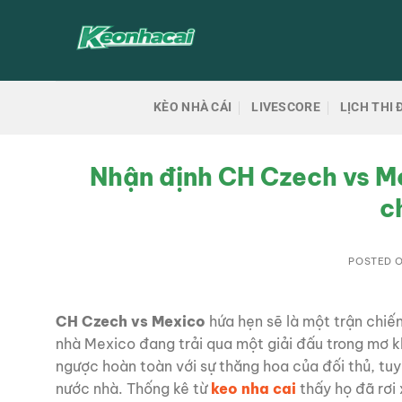
Skip
to
content
KÈO NHÀ CÁI
LIVESCORE
LỊCH THI 
Nhận định CH Czech vs M
c
POSTED 
CH Czech vs Mexico
hứa hẹn sẽ là một trận chiến
nhà Mexico đang trải qua một giải đấu trong mơ khi
ngược hoàn toàn với sự thăng hoa của đối thủ, tu
nước nhà. Thống kê từ
keo nha cai
thấy họ đã rơi 