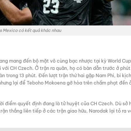
s Mexico có kết quả khác nhau
ang mang đến bộ mặt vô cùng bạc nhược tại kỳ World Cup 
ại với CH Czech. Ở trận ra quân, họ có bàn dẫn trước ở phú
àn trong 13 phút. Đến lượt trận thứ hai gặp Nam Phi, bi kịc
ố nhưng lại để Teboho Mokoena gỡ hòa trên chấm phạt đền 
hời điểm quyết định đang là tử huyệt của CH Czech. Dù sở 
rận thắng liên tiếp ở các trận giao hữu, Narodak lại tỏ ra 