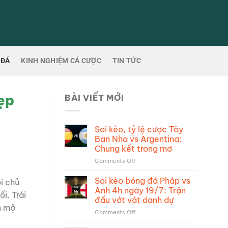
 ĐÁ
KINH NGHIỆM CÁ CƯỢC
TIN TỨC
ẹp
BÀI VIẾT MỚI
Soi kèo, tỷ lệ cược Tây
Ban Nha vs Argentina:
Chung kết trong mơ
on
Comments Off
Soi
kèo,
Soi kèo bóng đá Pháp vs
i chủ
tỷ
Anh 4h ngày 19/7: Trận
i. Trái
lệ
đấu vớt vát danh dự
cược
m mộ
on
Comments Off
Tây
Soi
Ban