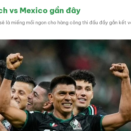
ch vs Mexico gần đây
sẽ là miếng mồi ngon cho hàng công thi đấu đầy gắn kết 