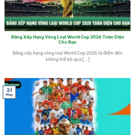
Bảng Xếp Hạng Vòng Loại World Cup 2026 Toàn Diện
Cho Bạn
Bảng xếp hạng vòng loại World Cup 2026 là điểm đến
không thể bỏ qua [...]
21
May