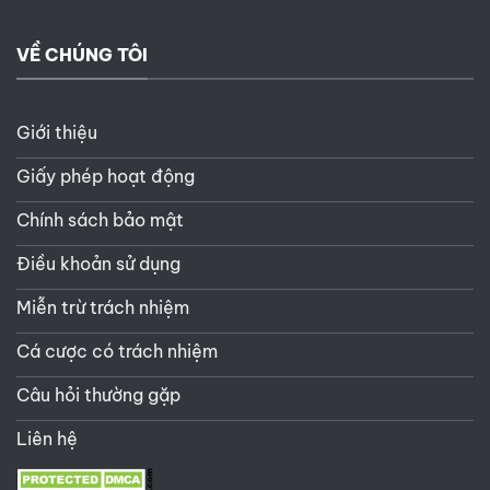
VỀ CHÚNG TÔI
Giới thiệu
Giấy phép hoạt động
Chính sách bảo mật
Điều khoản sử dụng
Miễn trừ trách nhiệm
Cá cược có trách nhiệm
Câu hỏi thường gặp
Liên hệ