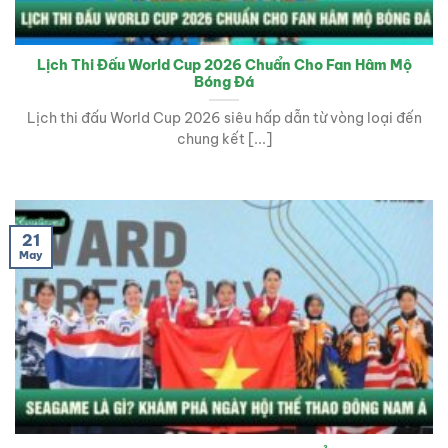
Lịch Thi Đấu World Cup 2026 Chuẩn Cho Fan Hâm Mộ
Bóng Đá
Lịch thi đấu World Cup 2026 siêu hấp dẫn từ vòng loại đến
chung kết [...]
21
May