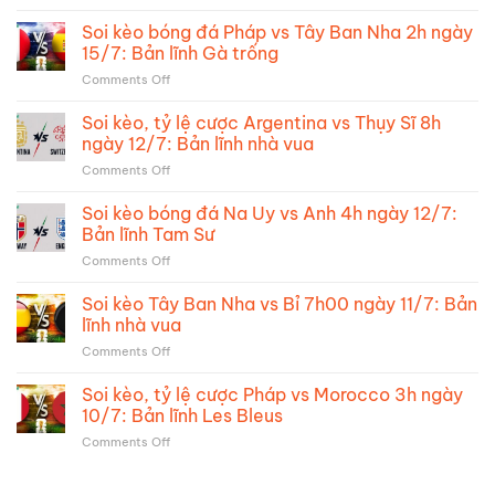
Soi
vs
Chung
kèo
Soi kèo bóng đá Pháp vs Tây Ban Nha 2h ngày
Anh
kết
Anh
4h
15/7: Bản lĩnh Gà trống
trong
vs
ngày
mơ
on
Comments Off
Argentina
19/7:
Soi
2h
Trận
kèo
Soi kèo, tỷ lệ cược Argentina vs Thụy Sĩ 8h
ngày
đấu
bóng
16/7:
ngày 12/7: Bản lĩnh nhà vua
vớt
đá
Kỳ
vát
on
Comments Off
Pháp
phùng
danh
Soi
vs
địch
dự
kèo,
Soi kèo bóng đá Na Uy vs Anh 4h ngày 12/7:
Tây
thủ
tỷ
Ban
Bản lĩnh Tam Sư
đại
lệ
Nha
chiến
on
Comments Off
cược
2h
Soi
Argentina
ngày
kèo
Soi kèo Tây Ban Nha vs Bỉ 7h00 ngày 11/7: Bản
vs
15/7:
bóng
Thụy
lĩnh nhà vua
Bản
đá
Sĩ
lĩnh
on
Comments Off
Na
8h
Gà
Soi
Uy
ngày
trống
kèo
Soi kèo, tỷ lệ cược Pháp vs Morocco 3h ngày
vs
12/7:
Tây
Anh
10/7: Bản lĩnh Les Bleus
Bản
Ban
4h
lĩnh
on
Comments Off
Nha
ngày
nhà
Soi
vs
12/7:
vua
kèo,
Bỉ
Bản